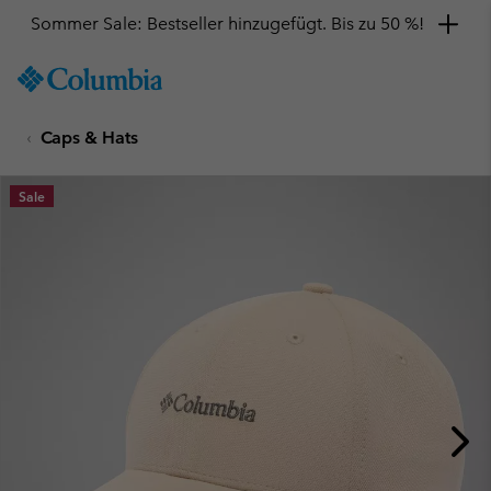
Sommer Sale: Bestseller hinzugefügt. Bis zu 50 %!
SKIP
Columbia
TO
Sportswear
CONTENT
Caps & Hats
SKIP
TO
MAIN
Sale
NAV
SKIP
TO
SEARCH