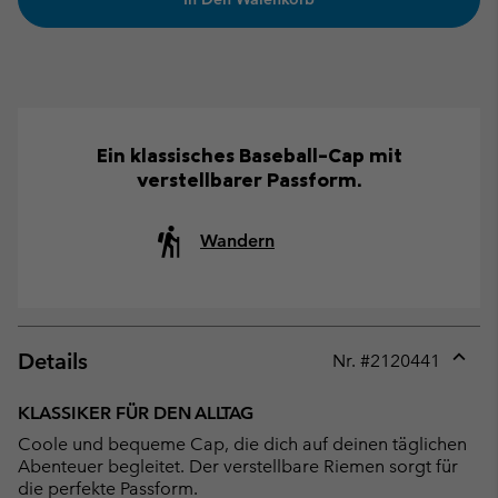
Ein klassisches Baseball-Cap mit
verstellbarer Passform.
Wandern
Details
Nr. #
2120441
Expan
or
KLASSIKER FÜR DEN ALLTAG
collap
Coole und bequeme Cap, die dich auf deinen täglichen
sectio
Abenteuer begleitet. Der verstellbare Riemen sorgt für
die perfekte Passform.