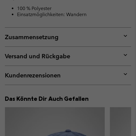
100 % Polyester
Einsatzmöglichkeiten: Wandern
Zusammensetzung
Expan
or
collap
Versand und Rückgabe
sectio
Expan
or
collap
Kundenrezensionen
sectio
Expan
or
collap
Das Könnte Dir Auch Gefallen
sectio