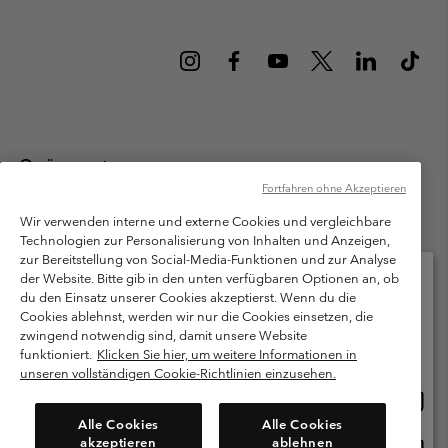
Österreich
Fortfahren ohne Akzeptieren
©
2026
Columbia Sportswear Austria GmbH. Moosfeldstraße 1, 5101
Bergheim, Salzburg Österreich. Alle Rechte vorbehalten.
Wir verwenden interne und externe Cookies und vergleichbare
Technologien zur Personalisierung von Inhalten und Anzeigen,
Nutzungsbedingungen
Allgemeine Verkaufsbedingungen
Garantie
zur Bereitstellung von Social-Media-Funktionen und zur Analyse
Datenschutzerklärung
der Website. Bitte gib in den unten verfügbaren Optionen an, ob
du den Einsatz unserer Cookies akzeptierst. Wenn du die
Bestimmungen und Bedingungen des Mitglieder Programms
Cookies ablehnst, werden wir nur die Cookies einsetzen, die
Bitte wählen Sie Ihr Lieferland und Ihre Sprache
zwingend notwendig sind, damit unsere Website
Nutzungsbedingungen Für Nutzergenerierte Inhalte
Impressum
Online-Einkauf verfügbar
funktioniert.
Klicken Sie hier, um weitere Informationen in
Cookies
unseren vollständigen Cookie-Richtlinien einzusehen.
Online
United States
Einkau
Kundenservice: Mo- Fr. 9:00 - 13:00 & 14:00- 18:00 Uhr
Alle Cookies
Alle Cookies
(+)43720880525
verfü
akzeptieren
ablehnen
Online
Österreich