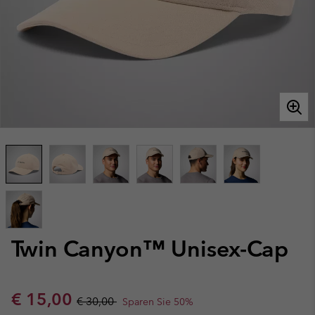
Twin Canyon™ Unisex-Cap
Sale price:
Regular price:
€ 15,00
€ 30,00
Sparen Sie 50%