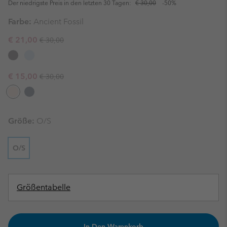
Der niedrigste Preis in den letzten 30 Tagen:
€ 30,00
-50%
Farbe:
Ancient Fossil
Regular price:
Sale price:
€ 21,00
€ 30,00
Regular price:
Sale price:
€ 15,00
€ 30,00
Größe:
O/S
O/S
Größentabelle
In Den Warenkorb