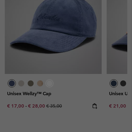
Unisex Wellzy™ Cap
Unisex Un
Minimum sale price:
Maximum sale price:
Regular price:
Minimum sa
€ 17,00
-
€ 28,00
€ 35,00
€ 21,00
-