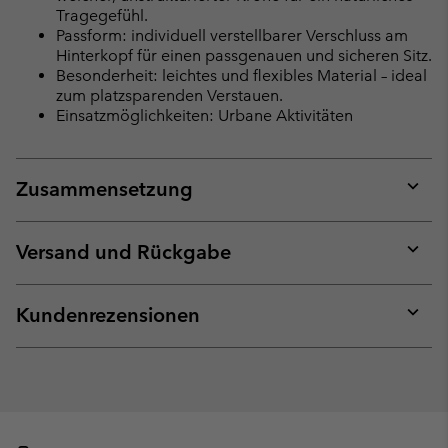
Tragegefühl.
Passform: individuell verstellbarer Verschluss am
Hinterkopf für einen passgenauen und sicheren Sitz.
Besonderheit: leichtes und flexibles Material – ideal
zum platzsparenden Verstauen.
Einsatzmöglichkeiten: Urbane Aktivitäten
Zusammensetzung
Expan
or
collap
Versand und Rückgabe
sectio
Expan
or
collap
Kundenrezensionen
sectio
Expan
or
collap
sectio