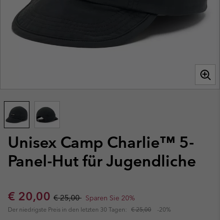
Unisex Camp Charlie™ 5-
Panel-Hut für Jugendliche
Sale price:
Regular price:
€ 20,00
€ 25,00
Sparen Sie 20%
Der niedrigste Preis in den letzten 30 Tagen:
€ 25,00
-20%