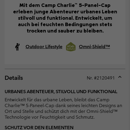
Mit dem Camp Charlie™ 5-Panel-Cap
erleben junge Abenteurer urbanes Leben
stilvoll und funktional. Entwickelt, um
auch bei feuchten Bedingungen stets
trocken und sauber zu bleiben.
Outdoor Lifestyle
Omni-Shield™
Details
Nr. #
2120491
Expan
or
URBANES ABENTEUER, STILVOLL UND FUNKTIONAL
collap
Entwickelt für das urbane Leben, bleibt das Camp
sectio
Charlie™ 5-Paneel-Cap dank seines leichten Designs an
Ort und Stelle und schützt dich mit der Omni-Shield™
Technologie vor Feuchtigkeit und Schmutz.
SCHUTZ VOR DEN ELEMENTEN