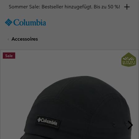
Sommer Sale: Bestseller hinzugefügt. Bis zu 50 %!
SKIP
Columbia
TO
Sportswear
CONTENT
Accessoires
SKIP
TO
MAIN
Sale
NAV
SKIP
TO
SEARCH