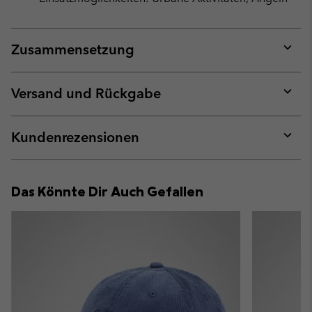
Zusammensetzung
Expan
or
collap
Versand und Rückgabe
sectio
Expan
or
collap
Kundenrezensionen
sectio
Expan
or
collap
Das Könnte Dir Auch Gefallen
sectio