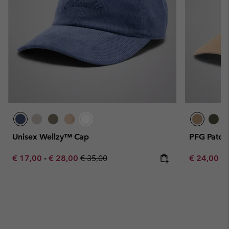
Unisex Wellzy™ Cap
PFG Patch
Minimum sale price:
Maximum sale price:
Regular price:
Minimum sa
€ 17,00
-
€ 28,00
€ 35,00
€ 24,00
-