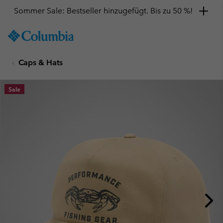
Sommer Sale: Bestseller hinzugefügt. Bis zu 50 %!
SKIP
Columbia
TO
Sportswear
CONTENT
Caps & Hats
SKIP
TO
MAIN
Sale
NAV
SKIP
TO
SEARCH