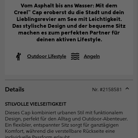
Vom Asphalt bis ans Wasser: Mit dem
Creel™ Cap eroberst du die Stadt und dein
Lieblingsrevier am See mit Leichtigkeit.
Das stylische Design und der bequeme Sitz
machen es zum perfekten Partner für
deinen aktiven Lifestyle.
Outdoor Lifestyle
Angeln
Details
Nr. #
2158581
Expan
or
STILVOLLE VIELSEITIGKEIT
collap
Dieses Cap kombiniert urbanen Stil mit funktionalem
sectio
Design, perfekt für den Alltag und Outdoor-Abenteuer.
Ein flexibler, entspannter Sitz sorgt für ganztägigen
Komfort, während die verstellbare Rückseite eine
individuelle Passform erlaubt.