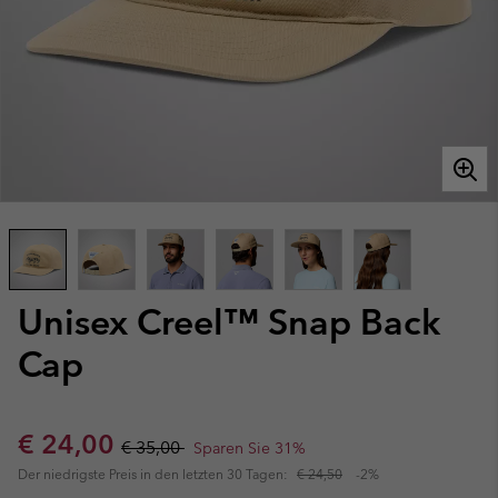
Unisex Creel™ Snap Back
Cap
Sale price:
Regular price:
€ 24,00
€ 35,00
Sparen Sie 31%
Der niedrigste Preis in den letzten 30 Tagen:
€ 24,50
-2%