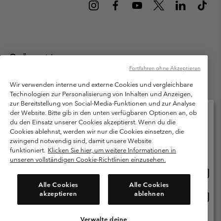
Österreich
Fortfahren ohne Akzeptieren
©
2026
Columbia Sportswear Austria GmbH. Moosfeldstraße 1, 5101
Bergheim, Salzburg Österreich. Alle Rechte vorbehalten.
Wir verwenden interne und externe Cookies und vergleichbare
Technologien zur Personalisierung von Inhalten und Anzeigen,
Nutzungsbedingungen
Allgemeine Verkaufsbedingungen
Garantie
zur Bereitstellung von Social-Media-Funktionen und zur Analyse
Datenschutzerklärung
der Website. Bitte gib in den unten verfügbaren Optionen an, ob
du den Einsatz unserer Cookies akzeptierst. Wenn du die
Bestimmungen und Bedingungen des Mitglieder Programms
Cookies ablehnst, werden wir nur die Cookies einsetzen, die
Bitte wählen Sie Ihr Lieferland und Ihre Sprache
zwingend notwendig sind, damit unsere Website
Nutzungsbedingungen Für Nutzergenerierte Inhalte
Impressum
Online-Einkauf verfügbar
funktioniert.
Klicken Sie hier, um weitere Informationen in
Cookies
unseren vollständigen Cookie-Richtlinien einzusehen.
Online
United States
Einkau
Kundenservice: Mo- Fr. 9:00 - 13:00 & 14:00- 18:00 Uhr
Alle Cookies
Alle Cookies
(+)43720880525
verfü
akzeptieren
ablehnen
Online
Österreich
Einkau
verfü
Verwalte deine