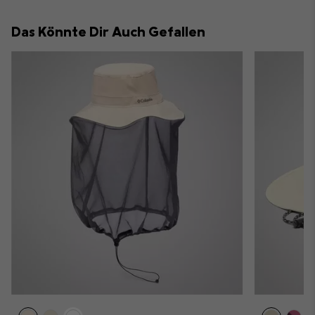
or
collap
Das Könnte Dir Auch Gefallen
sectio