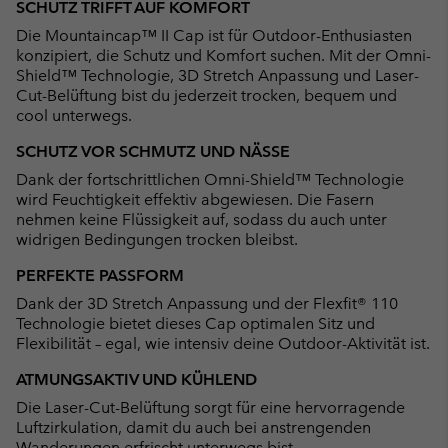
SCHUTZ TRIFFT AUF KOMFORT
collap
Die Mountaincap™ II Cap ist für Outdoor-Enthusiasten
sectio
konzipiert, die Schutz und Komfort suchen. Mit der Omni-
Shield™ Technologie, 3D Stretch Anpassung und Laser-
Cut-Belüftung bist du jederzeit trocken, bequem und
cool unterwegs.
SCHUTZ VOR SCHMUTZ UND NÄSSE
Dank der fortschrittlichen Omni-Shield™ Technologie
wird Feuchtigkeit effektiv abgewiesen. Die Fasern
nehmen keine Flüssigkeit auf, sodass du auch unter
widrigen Bedingungen trocken bleibst.
PERFEKTE PASSFORM
Dank der 3D Stretch Anpassung und der Flexfit® 110
Technologie bietet dieses Cap optimalen Sitz und
Flexibilität – egal, wie intensiv deine Outdoor-Aktivität ist.
ATMUNGSAKTIV UND KÜHLEND
Die Laser-Cut-Belüftung sorgt für eine hervorragende
Luftzirkulation, damit du auch bei anstrengenden
Wanderungen erfrischt unterwegs bist.