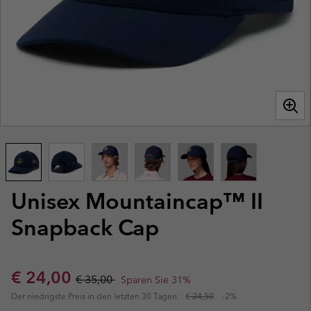
Unisex Mountaincap™ II
Snapback Cap
Sale price:
Regular price:
€ 24,00
€ 35,00
Sparen Sie 31%
Der niedrigste Preis in den letzten 30 Tagen:
€ 24,50
-2%