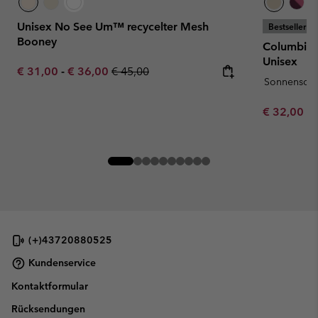
Unisex No See Um™ recycelter Mesh
Bestseller
Booney
Columbia™
Unisex
Minimum sale price:
Maximum sale price:
Regular price:
€ 31,00
-
€ 36,00
€ 45,00
Sonnenschu
Minimum sa
€ 32,00
-
(+)43720880525
Kundenservice
Kontaktformular
Rücksendungen