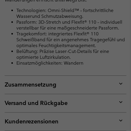
Technologien: Omni-Shield™ – fortschrittliche
Wasserund Schmutzabweisung.
Passform: 3D-Stretch und Flexfit® 110 – individuell
verstellbar für eine maßgeschneiderte Passform.
Tragekomfort: integriertes Flexfit® 110
Schweißband für ein angenehmes Tragegefühl und
optimales Feuchtigkeitsmanagement.
Belüftung: Präzise Laser-Cut-Details für eine
optimierte Luftzirkulation.
Einsatzmöglichkeiten: Wandern
Zusammensetzung
Expan
or
collap
Versand und Rückgabe
sectio
Expan
or
collap
Kundenrezensionen
sectio
Expan