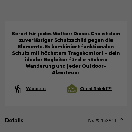
Bereit für jedes Wetter: Dieses Cap ist dein
zuverlässiger Schutzschild gegen die
Elemente. Es kombiniert funktionalen
Schutz mit höchstem Tragekomfort – dein
idealer Begleiter für die nächste
Wanderung und jedes Outdoor-
Abenteuer.
Wandern
Omni-Shield™
Details
Nr. #
2158911
Expan
or