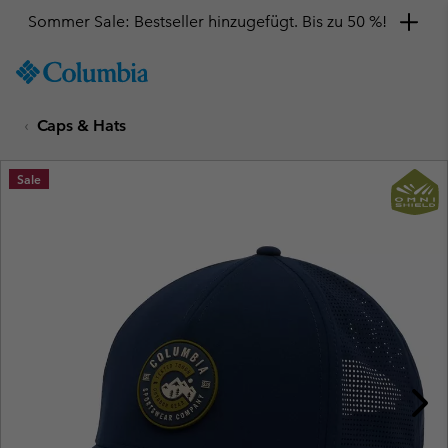
Sommer Sale: Bestseller hinzugefügt. Bis zu 50 %!
SKIP
Columbia
TO
Sportswear
CONTENT
Caps & Hats
SKIP
TO
MAIN
Sale
NAV
SKIP
TO
SEARCH