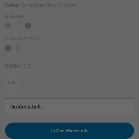
Farbe:
Collegiate Navy, C Sport
€ 35,00
Regular price:
Sale price:
€ 24,00
€ 35,00
Größe:
O/S
O/S
Größentabelle
In Den Warenkorb