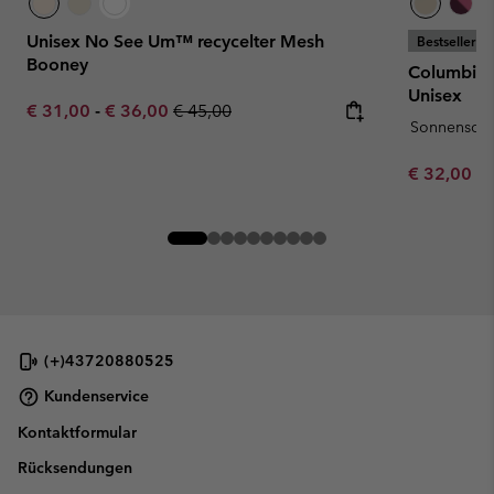
Unisex No See Um™ recycelter Mesh
Bestseller
Booney
Columbia™
Unisex
Minimum sale price:
Maximum sale price:
Regular price:
€ 31,00
-
€ 36,00
€ 45,00
Sonnenschu
Minimum sa
€ 32,00
-
(+)43720880525
Kundenservice
Kontaktformular
Rücksendungen