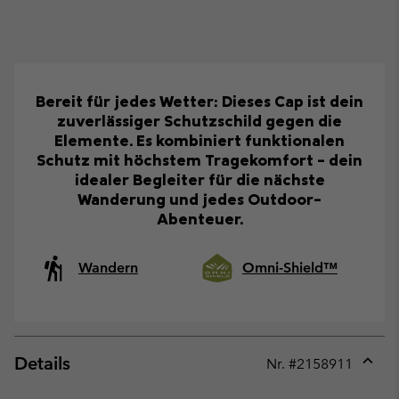
Bereit für jedes Wetter: Dieses Cap ist dein
zuverlässiger Schutzschild gegen die
Elemente. Es kombiniert funktionalen
Schutz mit höchstem Tragekomfort – dein
idealer Begleiter für die nächste
Wanderung und jedes Outdoor-
Abenteuer.
Wandern
Omni-Shield™
Details
Nr. #
2158911
Expan
or