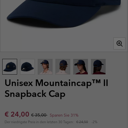
Unisex Mountaincap™ II
Snapback Cap
Sale price:
Regular price:
€ 24,00
€ 35,00
Sparen Sie 31%
Der niedrigste Preis in den letzten 30 Tagen:
€ 24,50
-2%