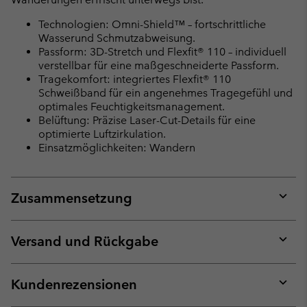
Technologien: Omni-Shield™ – fortschrittliche
Wasserund Schmutzabweisung.
Passform: 3D-Stretch und Flexfit® 110 – individuell
verstellbar für eine maßgeschneiderte Passform.
Tragekomfort: integriertes Flexfit® 110
Schweißband für ein angenehmes Tragegefühl und
optimales Feuchtigkeitsmanagement.
Belüftung: Präzise Laser-Cut-Details für eine
optimierte Luftzirkulation.
Einsatzmöglichkeiten: Wandern
Zusammensetzung
Expan
or
collap
Versand und Rückgabe
sectio
Expan
or
collap
Kundenrezensionen
sectio
Expan