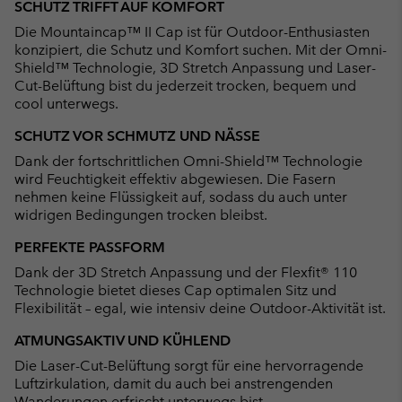
SCHUTZ TRIFFT AUF KOMFORT
collap
Die Mountaincap™ II Cap ist für Outdoor-Enthusiasten
sectio
konzipiert, die Schutz und Komfort suchen. Mit der Omni-
Shield™ Technologie, 3D Stretch Anpassung und Laser-
Cut-Belüftung bist du jederzeit trocken, bequem und
cool unterwegs.
SCHUTZ VOR SCHMUTZ UND NÄSSE
Dank der fortschrittlichen Omni-Shield™ Technologie
wird Feuchtigkeit effektiv abgewiesen. Die Fasern
nehmen keine Flüssigkeit auf, sodass du auch unter
widrigen Bedingungen trocken bleibst.
PERFEKTE PASSFORM
Dank der 3D Stretch Anpassung und der Flexfit® 110
Technologie bietet dieses Cap optimalen Sitz und
Flexibilität – egal, wie intensiv deine Outdoor-Aktivität ist.
ATMUNGSAKTIV UND KÜHLEND
Die Laser-Cut-Belüftung sorgt für eine hervorragende
Luftzirkulation, damit du auch bei anstrengenden
Wanderungen erfrischt unterwegs bist.