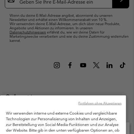
Anmeldung
Abonn
Wenn du deine E-Mail-Adresse angibst, abonnierst du unseren
Newsletter und erhältst einen Willkommensrabatt von 10 %.
Wir verwenden deine E-Mail-Adresse, um dich über neue Produkte,
Angebote und Aktionen zu informieren. In unseren
Datenschutzhinweisen
erfährst du, wie wir deine Daten für
Marketingzwecke verarbeiten und wie du deine Zustimmung widerrufen
kannst.
Österreich
Fortfahren ohne Akzeptieren
©
2026
Columbia Sportswear Austria GmbH. Moosfeldstraße 1, 5101
Bergheim, Salzburg Österreich. Alle Rechte vorbehalten.
Wir verwenden interne und externe Cookies und vergleichbare
Technologien zur Personalisierung von Inhalten und Anzeigen,
Nutzungsbedingungen
Allgemeine Verkaufsbedingungen
Garantie
zur Bereitstellung von Social-Media-Funktionen und zur Analyse
Datenschutzerklärung
der Website. Bitte gib in den unten verfügbaren Optionen an, ob