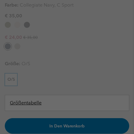
Farbe:
Collegiate Navy, C Sport
€ 35,00
Regular price:
Sale price:
€ 24,00
€ 35,00
Größe:
O/S
O/S
Größentabelle
In Den Warenkorb