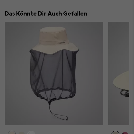
or
collap
Das Könnte Dir Auch Gefallen
sectio