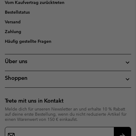
Vom Kaufvertrag zurücktreten
Bestellstatus
Versand
Zahlung
Häufig gestellte Fragen
Über uns
Shoppen
Trete mit uns in Kontakt
Melde dich für unseren Newsletter an und erhalte 10 % Rabatt
auf deine erste Bestellung, wenn du nicht reduzierte Artikel für
einen Warenwert von 150 € einkaufst.
Newsletter-