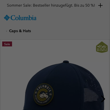
Sommer Sale: Bestseller hinzugefügt. Bis zu 50 %!
SKIP
Columbia
TO
Sportswear
CONTENT
Caps & Hats
SKIP
TO
MAIN
Sale
NAV
SKIP
TO
SEARCH