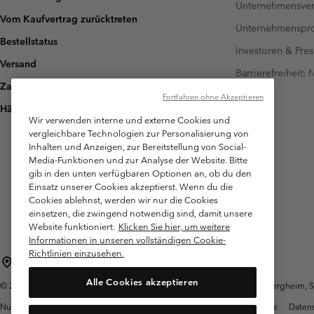
Unternehmensver
Vom Kaufvertrag zurücktreten
Unternehmensp
Bestellstatus
Investoren & Pres
Versand
Barrierefreiheit:
Zahlung
Fortfahren ohne Akzeptieren
Häufig gestellte Fragen
Wir verwenden interne und externe Cookies und
vergleichbare Technologien zur Personalisierung von
Inhalten und Anzeigen, zur Bereitstellung von Social-
Media-Funktionen und zur Analyse der Website. Bitte
gib in den unten verfügbaren Optionen an, ob du den
Einsatz unserer Cookies akzeptierst. Wenn du die
Cookies ablehnst, werden wir nur die Cookies
einsetzen, die zwingend notwendig sind, damit unsere
Website funktioniert.
Klicken Sie hier, um weitere
Informationen in unseren vollständigen Cookie-
Richtlinien einzusehen.
Österreich
Alle Cookies akzeptieren
©
2026
Columbia Sportswear Austria GmbH. Moosfeldstraße 1, 5101 Bergheim, Sal
Nutzungsbedingungen
Allgemeine Verkaufsbedingungen
Garantie
Datens