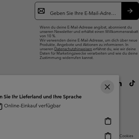
Newsletter-
Anmeldung
Abo
Wenn du deine E-Mail-Adresse angibst, abonnierst du
unseren Newsletter und erhältst einen Willkommensrabatt
von 10 %.
Wir verwenden deine E-Mail-Adresse, um dich über neue
Produkte, Angebote und Aktionen zu informieren. In
unseren
Datenschutzhinweisen
erfährst du, wie wir deine
Daten für Marketingzwecke verarbeiten und wie du deine
Zustimmung widerrufen kannst.
n Sie Ihr Lieferland und Ihre Sprache
Online-Einkauf verfügbar
Online-
Einkauf
verfügbar
Online-
Nutzungsbedingungen Für Nutzergenerierte Inhalte
Impressum
Cookies