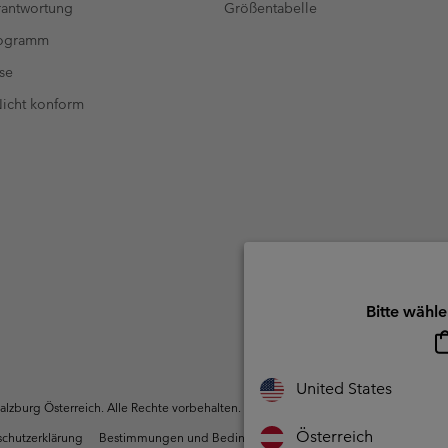
antwortung
Größentabelle
rogramm
se
 Nicht konform
Bitte wähle
United States
zburg Österreich. Alle Rechte vorbehalten.
Österreich
chutzerklärung
Bestimmungen und Bedingungen des Mitglieder Programms