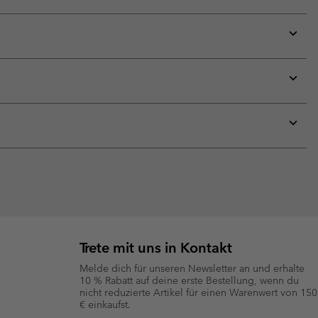
Expan
or
collap
sectio
Expan
or
collap
sectio
Expan
or
collap
sectio
Trete mit uns in Kontakt
Melde dich für unseren Newsletter an und erhalte
10 % Rabatt auf deine erste Bestellung, wenn du
nicht reduzierte Artikel für einen Warenwert von 150
€ einkaufst.