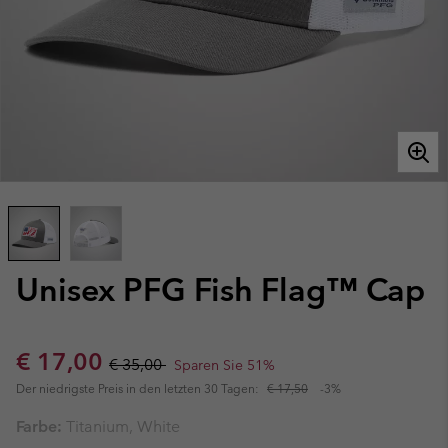
Unisex PFG Fish Flag™ Cap
Sale price:
Regular price:
€ 17,00
€ 35,00
Sparen Sie 51%
Der niedrigste Preis in den letzten 30 Tagen:
€ 17,50
-3%
Farbe:
Titanium, White