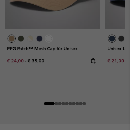
PFG Patch™ Mesh Cap für Unisex
Unisex Un
Minimum sale price:
Maximum price:
Minimum sa
€ 24,00
-
€ 35,00
€ 21,00
-