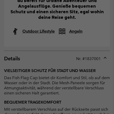
du bereit für urbane Abenteuer und
Angelausflüge. Genieße bequemen
Schutz und einen sicheren Sitz, egal wohin
deine Reise geht.
Outdoor Lifestyle
Angeln
Details
Nr. #
1837001
Expan
or
VIELSEITIGER SCHUTZ FÜR STADT UND WASSER
collap
Das Fish Flag Cap bietet dir Komfort und Stil, ob auf dem
sectio
Wasser oder in der Stadt. Die Mesh-Paneele sorgen für
Atmungsaktivität, während der verstellbare Verschluss
einen sicheren Halt garantiert.
BEQUEMER TRAGEKOMFORT
Mit verstellbarem Verschluss auf der Rückseite passt sich