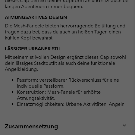
dieses Cap perfekt deiner Kopfform an und sitzt auch bei
langen Abenteuern immer bequem.
ATMUNGSAKTIVES DESIGN
Die Mesh-Paneele bieten hervorragende Belüftung und
tragen dazu bei, dass du auch an heißen Tagen einen
kühlen Kopf bewahrst.
LÄSSIGER URBANER STIL
Mit seinem stilvollen Design ergänzt dieses Cap sowohl
dein lässiges Stadtoutfit als auch deine funktionale
Angelkleidung.
Passform: verstellbarer Rückverschluss für eine
individuelle Passform.
Konstruktion: Mesh-Panele für erhöhte
Atmungsaktivität.
Einsatzmöglichkeiten: Urbane Aktivitäten, Angeln
Zusammensetzung
Expan