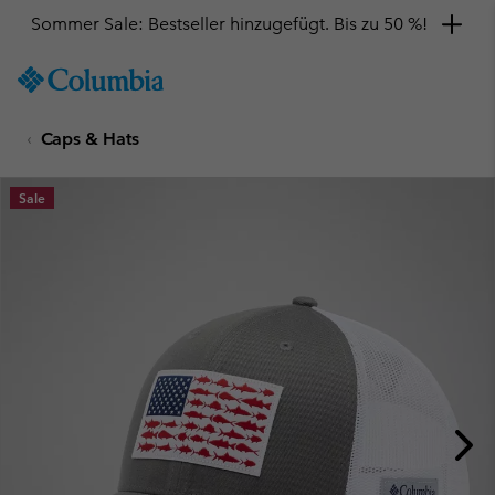
Sommer Sale: Bestseller hinzugefügt. Bis zu 50 %!
SKIP
Columbia
TO
Sportswear
CONTENT
Caps & Hats
SKIP
TO
MAIN
Sale
NAV
SKIP
TO
SEARCH