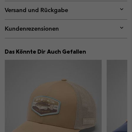
or
collap
Versand und Rückgabe
sectio
Expan
or
collap
Kundenrezensionen
sectio
Expan
or
collap
Das Könnte Dir Auch Gefallen
sectio