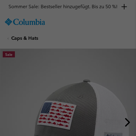
Sommer Sale: Bestseller hinzugefügt. Bis zu 50 %!
SKIP
Columbia
TO
Sportswear
CONTENT
Caps & Hats
SKIP
TO
MAIN
Sale
NAV
SKIP
TO
SEARCH