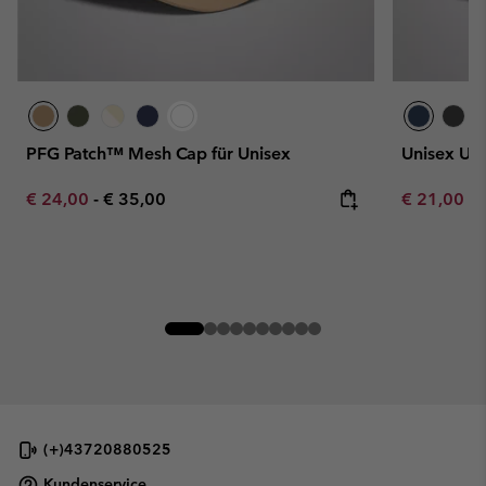
PFG Patch™ Mesh Cap für Unisex
Unisex Un
Minimum sale price:
Maximum price:
Minimum sa
€ 24,00
-
€ 35,00
€ 21,00
-
(+)43720880525
Kundenservice