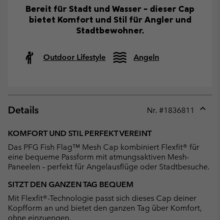
Bereit für Stadt und Wasser – dieser Cap
bietet Komfort und Stil für Angler und
Stadtbewohner.
Outdoor Lifestyle
Angeln
Details
Nr. #
1836811
Expan
or
KOMFORT UND STIL PERFEKT VEREINT
collap
Das PFG Fish Flag™ Mesh Cap kombiniert Flexfit® für
sectio
eine bequeme Passform mit atmungsaktiven Mesh-
Paneelen – perfekt für Angelausflüge oder Stadtbesuche.
SITZT DEN GANZEN TAG BEQUEM
Mit Flexfit®-Technologie passt sich dieses Cap deiner
Kopfform an und bietet den ganzen Tag über Komfort,
ohne einzuengen.