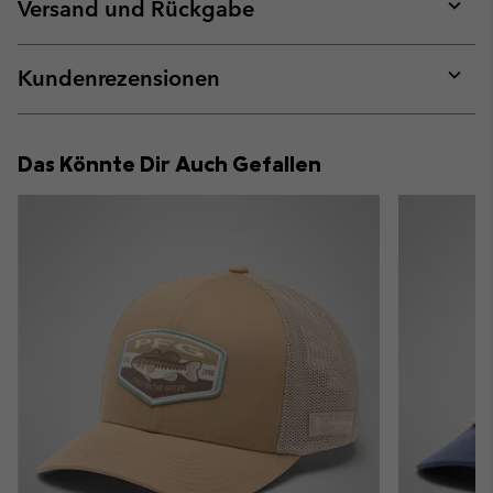
collap
Versand und Rückgabe
sectio
Expan
or
collap
Kundenrezensionen
sectio
Expan
or
collap
Das Könnte Dir Auch Gefallen
sectio