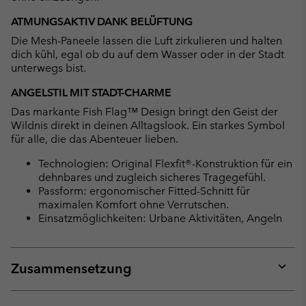
ATMUNGSAKTIV DANK BELÜFTUNG
Die Mesh-Paneele lassen die Luft zirkulieren und halten
dich kühl, egal ob du auf dem Wasser oder in der Stadt
unterwegs bist.
ANGELSTIL MIT STADT-CHARME
Das markante Fish Flag™ Design bringt den Geist der
Wildnis direkt in deinen Alltagslook. Ein starkes Symbol
für alle, die das Abenteuer lieben.
Technologien: Original Flexfit®-Konstruktion für ein
dehnbares und zugleich sicheres Tragegefühl.
Passform: ergonomischer Fitted-Schnitt für
maximalen Komfort ohne Verrutschen.
Einsatzmöglichkeiten: Urbane Aktivitäten, Angeln
Zusammensetzung
Expan
or