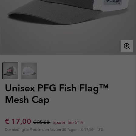
Unisex PFG Fish Flag™
Mesh Cap
Sale price:
Regular price:
€ 17,00
€ 35,00
Sparen Sie 51%
Der niedrigste Preis in den letzten 30 Tagen:
€ 17,50
-3%