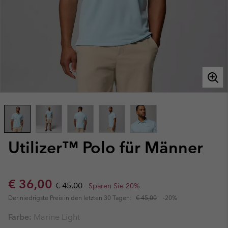
Utilizer™ Polo für Männer
Sale price:
Regular price:
€ 36,00
€ 45,00
Sparen Sie 20%
Der niedrigste Preis in den letzten 30 Tagen:
€ 45,00
-20%
Farbe:
Marine Light