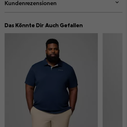
collap
Kundenrezensionen
sectio
Expan
or
collap
Das Könnte Dir Auch Gefallen
sectio