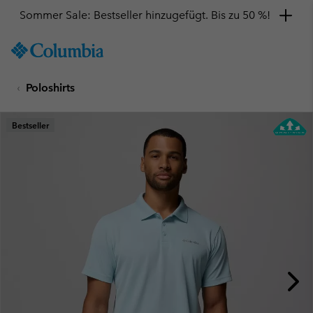
Sommer Sale: Bestseller hinzugefügt. Bis zu 50 %!
SKIP
Columbia
TO
Sportswear
CONTENT
Poloshirts
SKIP
TO
MAIN
Bestseller
NAV
SKIP
TO
SEARCH