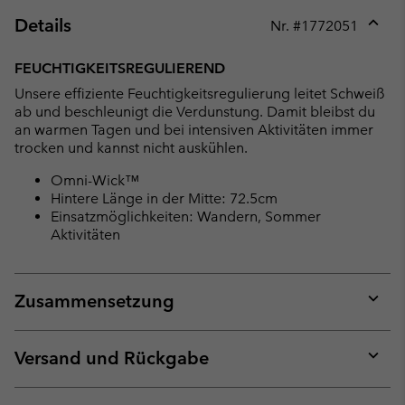
Details
Nr. #
1772051
Expan
or
FEUCHTIGKEITSREGULIEREND
collap
Unsere effiziente Feuchtigkeitsregulierung leitet Schweiß
sectio
ab und beschleunigt die Verdunstung. Damit bleibst du
an warmen Tagen und bei intensiven Aktivitäten immer
trocken und kannst nicht auskühlen.
Omni-Wick™
Hintere Länge in der Mitte: 72.5cm
Einsatzmöglichkeiten: Wandern, Sommer
Aktivitäten
Zusammensetzung
Expan
or
collap
Versand und Rückgabe
sectio
Expan
or