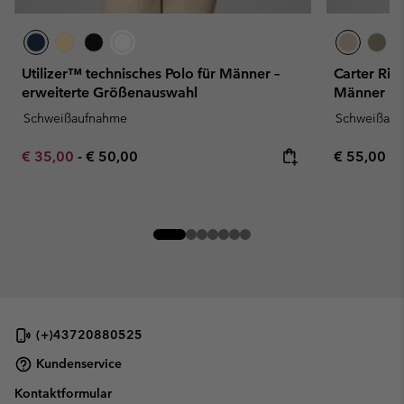
Utilizer™ technisches Polo für Männer –
Carter Rid
erweiterte Größenauswahl
Männer
Schweißaufnahme
Schweißau
Minimum sale price:
Maximum price:
Regular pr
€ 35,00
-
€ 50,00
€ 55,00
(+)43720880525
Kundenservice
Kontaktformular