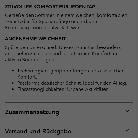
or
STILVOLLER KOMFORT FÜR JEDEN TAG
collap
Genieße den Sommer in einem weichen, komfortablen
sectio
T‑Shirt, das für Spaziergänge und urbane
Erkundungstouren entwickelt wurde.
ANGENEHME WEICHHEIT
Spüre den Unterschied: Dieses T‑Shirt ist besonders
angenehm zu tragen und bietet hohen Komfort an
aktiven Sommertagen.
Technologien: gerippter Kragen für zusätzlichen
Komfort.
Passform: klassischer Schnitt, ideal für den Alltag.
Einsatzmöglichkeiten: Urbane Aktivitäten
Zusammensetzung
Expan
or
collap
Versand und Rückgabe
sectio
Expan