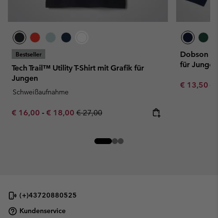
Dobson Pas
Bestseller
für Jungen
Tech Trail™ Utility T-Shirt mit Grafik für
Jungen
Sale price:
Re
€ 13,50
€ 
Schweißaufnahme
Minimum sale price:
Maximum sale price:
Regular price:
€ 16,00
-
€ 18,00
€ 27,00
(+)43720880525
Kundenservice