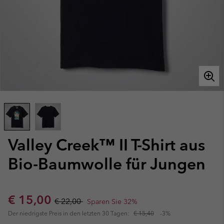
Valley Creek™ II T-Shirt aus
Bio-Baumwolle für Jungen
Sale price:
Regular price:
€ 15,00
€ 22,00
Sparen Sie 32%
Der niedrigste Preis in den letzten 30 Tagen:
€ 15,40
-3%