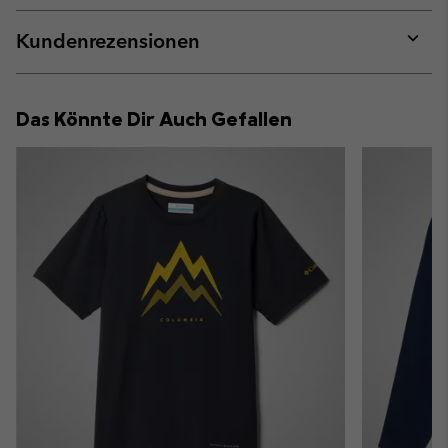
or
collap
Kundenrezensionen
sectio
Expan
or
collap
Das Könnte Dir Auch Gefallen
sectio