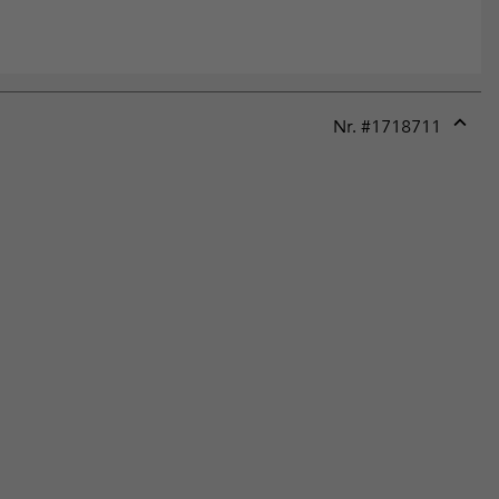
Nr. #
1718711
Expan
or
collap
sectio