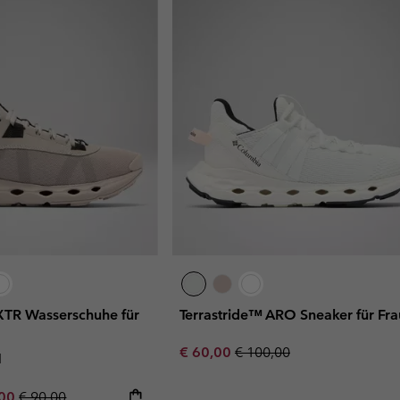
TR Wasserschuhe für
Terrastride™ ARO Sneaker für Fr
Sale price:
Regular price:
€ 60,00
€ 100,00
d
rice:
um sale price:
Regular price:
,00
€ 90,00