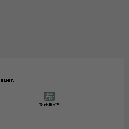
euer.
Techlite™