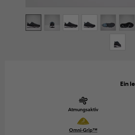
Ein 
Atmungsaktiv
Omni-Grip™