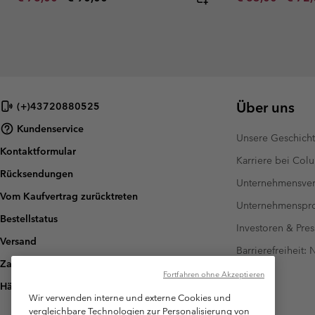
Über uns
(+)43720880525
Kundenservice
Unsere Geschich
Kontaktformular
Karriere bei Col
Rücksendungen
Unternehmensver
Vom Kaufvertrag zurücktreten
Unternehmensp
Bestellstatus
Investoren & Pres
Versand
Barrierefreiheit:
Zahlung
Fortfahren ohne Akzeptieren
Häufig gestellte Fragen
Wir verwenden interne und externe Cookies und
vergleichbare Technologien zur Personalisierung von