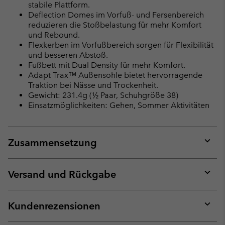
stabile Plattform.
Deflection Domes im Vorfuß- und Fersenbereich
reduzieren die Stoßbelastung für mehr Komfort
und Rebound.
Flexkerben im Vorfußbereich sorgen für Flexibilität
und besseren Abstoß.
Fußbett mit Dual Density für mehr Komfort.
Adapt Trax™ Außensohle bietet hervorragende
Traktion bei Nässe und Trockenheit.
Gewicht: 231.4g (½ Paar, Schuhgröße 38)
Einsatzmöglichkeiten: Gehen, Sommer Aktivitäten
Zusammensetzung
Expan
or
collap
Versand und Rückgabe
sectio
Expan
or
collap
Kundenrezensionen
sectio
Expan
or