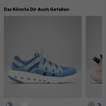
collap
Das Könnte Dir Auch Gefallen
sectio