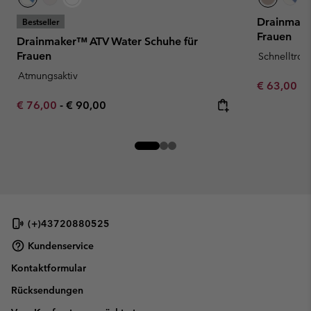
Drainmake
Bestseller
Frauen
Drainmaker™ ATV Water Schuhe für
Frauen
Schnelltro
Atmungsaktiv
Minimum sa
€ 63,00
-
Minimum sale price:
Maximum price:
€ 76,00
-
€ 90,00
(+)43720880525
Kundenservice
Kontaktformular
Rücksendungen