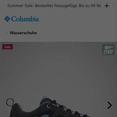
Sommer Sale: Bestseller hinzugefügt. Bis zu 50 %!
SKIP
Columbia
TO
Sportswear
CONTENT
Wasserschuhe
SKIP
TO
MAIN
Sale
NAV
SKIP
TO
SEARCH