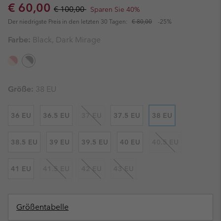
Sale price:
Regular price:
€ 60,00
€ 100,00
Sparen Sie 40%
Der niedrigste Preis in den letzten 30 Tagen:
€ 80,00
-25%
Farbe:
Black, Dark Mirage
Größe:
38 EU
36 EU
36.5 EU
37 EU
37.5 EU
38 EU
38.5 EU
39 EU
39.5 EU
40 EU
40.5 EU
41 EU
41.5 EU
42 EU
43 EU
Größentabelle