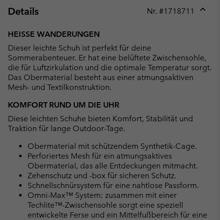
Details
Nr. #
1718711
Expan
or
HEISSE WANDERUNGEN
collap
Dieser leichte Schuh ist perfekt für deine
sectio
Sommerabenteuer. Er hat eine belüftete Zwischensohle,
die für Luftzirkulation und die optimale Temperatur sorgt.
Das Obermaterial besteht aus einer atmungsaktiven
Mesh- und Textilkonstruktion.
KOMFORT RUND UM DIE UHR
Diese leichten Schuhe bieten Komfort, Stabilität und
Traktion für lange Outdoor-Tage.
Obermaterial mit schützendem Synthetik-Cage.
Perforiertes Mesh für ein atmungsaktives
Obermaterial, das alle Entdeckungen mitmacht.
Zehenschutz und -box für sicheren Schutz.
Schnellschnürsystem für eine nahtlose Passform.
Omni-Max™ System: zusammen mit einer
Techlite™-Zwischensohle sorgt eine speziell
entwickelte Ferse und ein Mittelfußbereich für eine