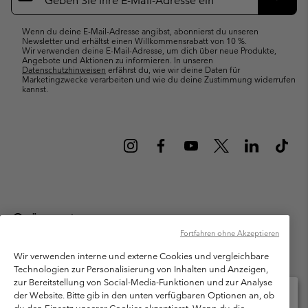
Abonn
Wenn du deine E-Mail-Adresse angibst, abonnierst du unseren
Newsletter und erhältst einen Willkommensrabatt von 10 %.
Wir verwenden deine E-Mail-Adresse, um dich über neue Produkte,
Angebote und Aktionen zu informieren. In unseren
Datenschutzhinweisen
erfährst du, wie wir deine Daten für
Marketingzwecke verarbeiten und wie du deine Zustimmung widerrufen
kannst.
Österreich
Fortfahren ohne Akzeptieren
©
2026
Columbia Sportswear Austria GmbH. Moosfeldstraße 1, 5101
Bergheim, Salzburg Österreich. Alle Rechte vorbehalten.
Wir verwenden interne und externe Cookies und vergleichbare
Technologien zur Personalisierung von Inhalten und Anzeigen,
Nutzungsbedingungen
Allgemeine Verkaufsbedingungen
Garantie
zur Bereitstellung von Social-Media-Funktionen und zur Analyse
Datenschutzerklärung
der Website. Bitte gib in den unten verfügbaren Optionen an, ob