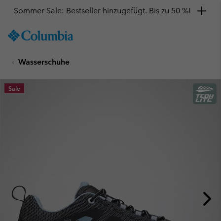
Sommer Sale: Bestseller hinzugefügt. Bis zu 50 %!
SKIP
Columbia
TO
Sportswear
CONTENT
Wasserschuhe
SKIP
TO
MAIN
Sale
NAV
SKIP
TO
SEARCH