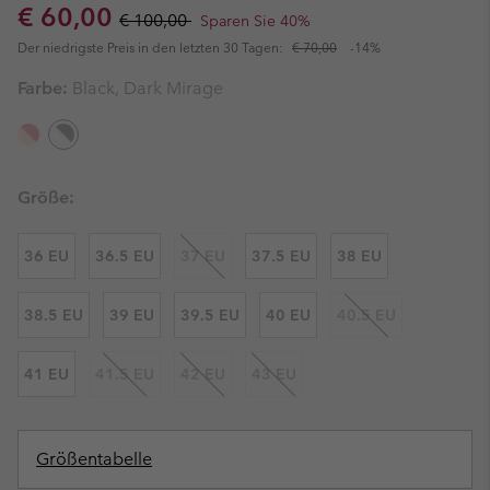
Sale price:
Regular price:
€ 60,00
€ 100,00
Sparen Sie 40%
Der niedrigste Preis in den letzten 30 Tagen:
€ 70,00
-14%
Farbe:
Black, Dark Mirage
Größe:
36 EU
36.5 EU
37 EU
37.5 EU
38 EU
38.5 EU
39 EU
39.5 EU
40 EU
40.5 EU
41 EU
41.5 EU
42 EU
43 EU
Größentabelle