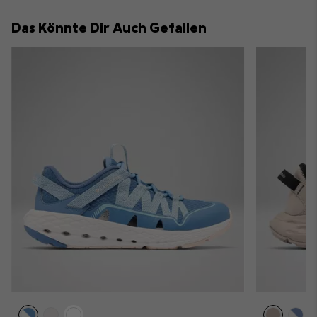
collap
Das Könnte Dir Auch Gefallen
sectio