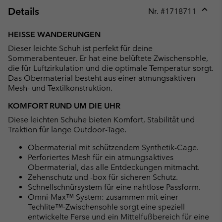
Details
Nr. #
1718711
Expan
or
HEISSE WANDERUNGEN
collap
Dieser leichte Schuh ist perfekt für deine
sectio
Sommerabenteuer. Er hat eine belüftete Zwischensohle,
die für Luftzirkulation und die optimale Temperatur sorgt.
Das Obermaterial besteht aus einer atmungsaktiven
Mesh- und Textilkonstruktion.
KOMFORT RUND UM DIE UHR
Diese leichten Schuhe bieten Komfort, Stabilität und
Traktion für lange Outdoor-Tage.
Obermaterial mit schützendem Synthetik-Cage.
Perforiertes Mesh für ein atmungsaktives
Obermaterial, das alle Entdeckungen mitmacht.
Zehenschutz und -box für sicheren Schutz.
Schnellschnürsystem für eine nahtlose Passform.
Omni-Max™ System: zusammen mit einer
Techlite™-Zwischensohle sorgt eine speziell
entwickelte Ferse und ein Mittelfußbereich für eine