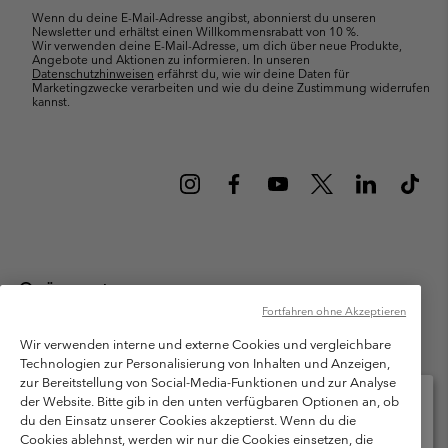
Wenn du deine E-Mail-Adresse angibst, abonnierst du unseren
Newsletter und erhältst einen Willkommensrabatt von 10 %.
Wir verwenden deine E-Mail-Adresse, um dich über neue Produkte,
Angebote und Aktionen zu informieren. In unseren
Datenschutzhinweisen
erfährst du, wie wir deine Daten für
Marketingzwecke verarbeiten und wie du deine Zustimmung widerrufen
kannst.
Österreich
Fortfahren ohne Akzeptieren
©
2026
Columbia Sportswear Austria GmbH. Moosfeldstraße 1, 5101
Bergheim, Salzburg Österreich. Alle Rechte vorbehalten.
Wir verwenden interne und externe Cookies und vergleichbare
Technologien zur Personalisierung von Inhalten und Anzeigen,
Nutzungsbedingungen
Allgemeine Verkaufsbedingungen
Garantie
zur Bereitstellung von Social-Media-Funktionen und zur Analyse
Datenschutzerklärung
der Website. Bitte gib in den unten verfügbaren Optionen an, ob
du den Einsatz unserer Cookies akzeptierst. Wenn du die
Bestimmungen und Bedingungen des Mitglieder Programms
Cookies ablehnst, werden wir nur die Cookies einsetzen, die
Bitte wählen Sie Ihr Lieferland und Ihre Sprache