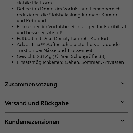
stabile Plattform.
Deflection Domes im Vorfuß- und Fersenbereich
reduzieren die Stoßbelastung für mehr Komfort
und Rebound.
Flexkerben im Vorfußbereich sorgen für Flexibilität
und besseren Abstoß.
Fußbett mit Dual Density für mehr Komfort.
Adapt Trax™ Außensohle bietet hervorragende
Traktion bei Nässe und Trockenheit.
Gewicht: 231.4g (½ Paar, Schuhgröße 38)
Einsatzmöglichkeiten: Gehen, Sommer Aktivitäten
Zusammensetzung
Expan
or
collap
Versand und Rückgabe
sectio
Expan
or
collap
Kundenrezensionen
sectio
Expan
or