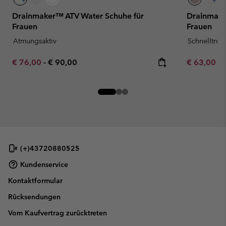
Drainmaker™ ATV Water Schuhe für
Drainmake
Frauen
Frauen
Atmungsaktiv
Schnelltro
Minimum sale price:
Maximum price:
Minimum sa
€ 76,00
-
€ 90,00
€ 63,00
-
(+)43720880525
Kundenservice
Kontaktformular
Rücksendungen
Vom Kaufvertrag zurücktreten