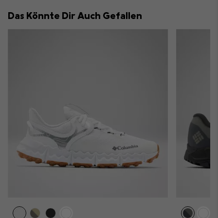
collap
Das Könnte Dir Auch Gefallen
sectio