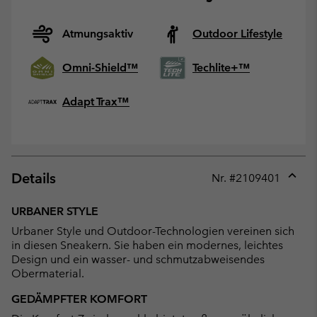
Atmungsaktiv
Outdoor Lifestyle
Omni-Shield™
Techlite+™
Adapt Trax™
Details
Nr. #
2109401
Expan
or
URBANER STYLE
collap
Urbaner Style und Outdoor-Technologien vereinen sich
sectio
in diesen Sneakern. Sie haben ein modernes, leichtes
Design und ein wasser- und schmutzabweisendes
Obermaterial.
GEDÄMPFTER KOMFORT