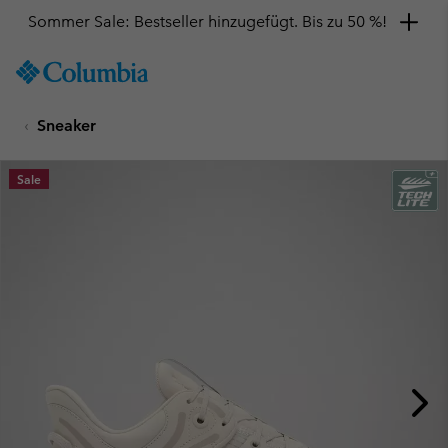
Sommer Sale: Bestseller hinzugefügt. Bis zu 50 %!
SKIP
Columbia
TO
Sportswear
CONTENT
Sneaker
SKIP
TO
MAIN
Sale
NAV
SKIP
TO
SEARCH