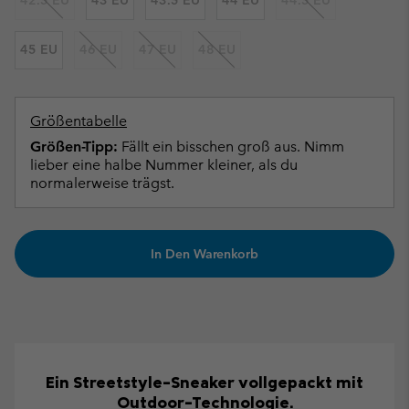
42.5 EU
43 EU
43.5 EU
44 EU
44.5 EU
45 EU
46 EU
47 EU
48 EU
Größentabelle
Größen-Tipp:
Fällt ein bisschen groß aus. Nimm
lieber eine halbe Nummer kleiner, als du
normalerweise trägst.
In Den Warenkorb
Ein Streetstyle-Sneaker vollgepackt mit
Outdoor-Technologie.