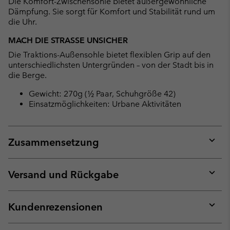
Die Komfort-Zwischensohle bietet außergewöhnliche
Dämpfung. Sie sorgt für Komfort und Stabilität rund um
die Uhr.
MACH DIE STRASSE UNSICHER
Die Traktions-Außensohle bietet flexiblen Grip auf den
unterschiedlichsten Untergründen – von der Stadt bis in
die Berge.
Gewicht: 270g (½ Paar, Schuhgröße 42)
Einsatzmöglichkeiten: Urbane Aktivitäten
Zusammensetzung
Expan
or
collap
Versand und Rückgabe
sectio
Expan
or
collap
Kundenrezensionen
sectio
Expan
or