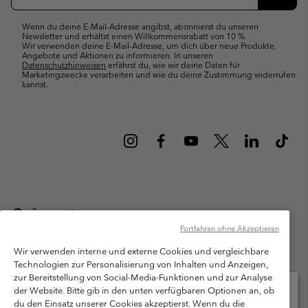
Abonn
Wenn du deine E-Mail-Adresse angibst, abonnierst du unseren
Newsletter und erhältst einen Willkommensrabatt von 10 %.
Wir verwenden deine E-Mail-Adresse, um dich über neue Produkte,
Angebote und Aktionen zu informieren. In unseren
Datenschutzhinweisen
erfährst du, wie wir deine Daten für
Marketingzwecke verarbeiten und wie du deine Zustimmung widerrufen
kannst.
Österreich
Fortfahren ohne Akzeptieren
©
2026
Columbia Sportswear Austria GmbH. Moosfeldstraße 1, 5101
Bergheim, Salzburg Österreich. Alle Rechte vorbehalten.
Wir verwenden interne und externe Cookies und vergleichbare
Technologien zur Personalisierung von Inhalten und Anzeigen,
Nutzungsbedingungen
Allgemeine Verkaufsbedingungen
Garantie
zur Bereitstellung von Social-Media-Funktionen und zur Analyse
Datenschutzerklärung
der Website. Bitte gib in den unten verfügbaren Optionen an, ob
du den Einsatz unserer Cookies akzeptierst. Wenn du die