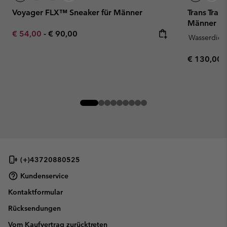
Voyager FLX™ Sneaker für Männer
Trans Trai
Männer
Minimum sale price:
Maximum price:
€ 54,00
-
€ 90,00
Wasserdich
Regular pr
€ 130,00
(+)43720880525
Kundenservice
Kontaktformular
Rücksendungen
Vom Kaufvertrag zurücktreten