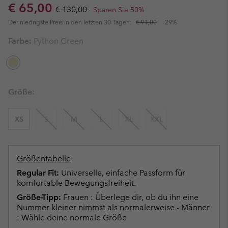
Sale price:
Regular price:
€ 65,00
€ 130,00
Sparen Sie 50%
Der niedrigste Preis in den letzten 30 Tagen:
€ 91,00
-29%
Farbe:
Python Green
Größe:
XS
S
M
L
XL
XXL
Größentabelle
Regular Fit:
Universelle, einfache Passform für
komfortable Bewegungsfreiheit.
Größe-Tipp:
Frauen : Überlege dir, ob du ihn eine
Nummer kleiner nimmst als normalerweise - Männer
: Wähle deine normale Größe