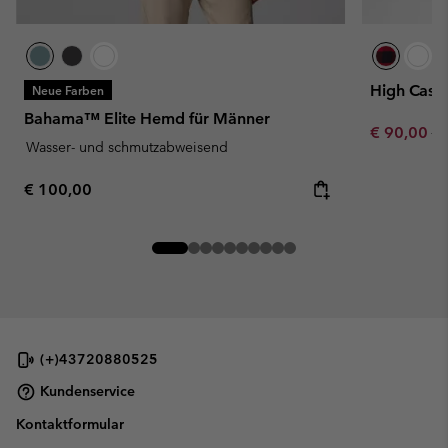
High Casc
Neue Farben
Bahama™ Elite Hemd für Männer
Sale price:
Re
€ 90,00
€ 
Wasser- und schmutzabweisend
Regular price:
€ 100,00
(+)43720880525
Kundenservice
Kontaktformular