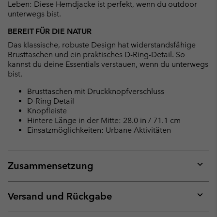
Leben: Diese Hemdjacke ist perfekt, wenn du outdoor
unterwegs bist.
BEREIT FÜR DIE NATUR
Das klassische, robuste Design hat widerstandsfähige
Brusttaschen und ein praktisches D-Ring-Detail. So
kannst du deine Essentials verstauen, wenn du unterwegs
bist.
Brusttaschen mit Druckknopfverschluss
D-Ring Detail
Knopfleiste
Hintere Länge in der Mitte: 28.0 in / 71.1 cm
Einsatzmöglichkeiten: Urbane Aktivitäten
Zusammensetzung
Expan
or
collap
Versand und Rückgabe
sectio
Expan
or