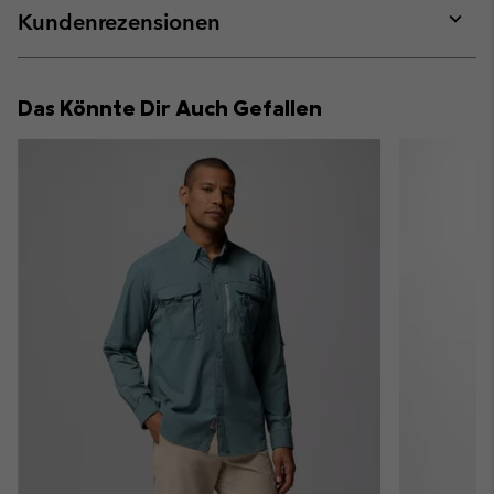
collap
Kundenrezensionen
sectio
Expan
or
collap
Das Könnte Dir Auch Gefallen
sectio