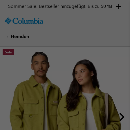
Sommer Sale: Bestseller hinzugefügt. Bis zu 50 %!
SKIP
Columbia
TO
Sportswear
CONTENT
Hemden
SKIP
TO
MAIN
Sale
NAV
SKIP
TO
SEARCH