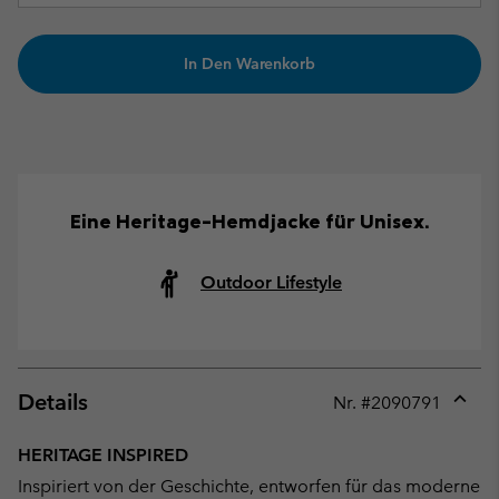
In Den Warenkorb
Eine Heritage-Hemdjacke für Unisex.
Outdoor Lifestyle
Details
Nr. #
2090791
Expan
or
HERITAGE INSPIRED
collap
Inspiriert von der Geschichte, entworfen für das moderne
sectio