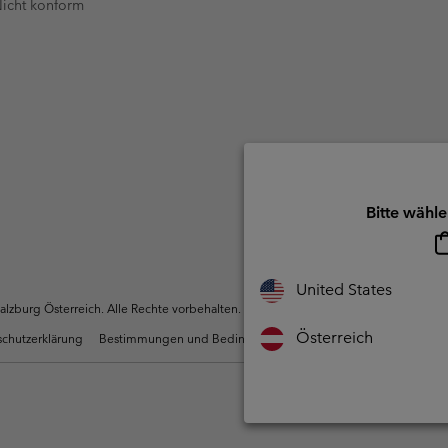
 Nicht konform
Bitte wähle
United States
zburg Österreich. Alle Rechte vorbehalten.
Österreich
chutzerklärung
Bestimmungen und Bedingungen des Mitglieder Programms