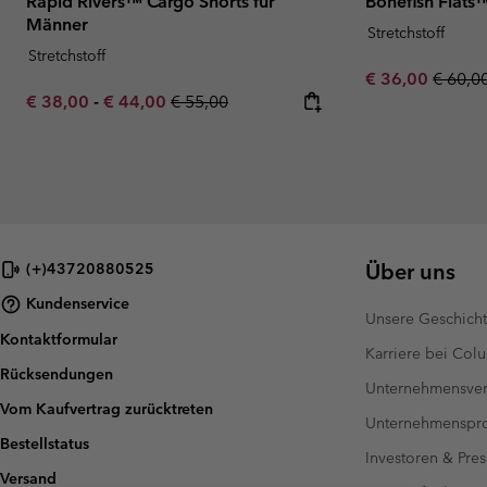
Rapid Rivers™ Cargo Shorts für
Bonefish Flats
Männer
Stretchstoff
Stretchstoff
Sale price:
Regula
€ 36,00
€ 60,0
Minimum sale price:
Maximum sale price:
Regular price:
€ 38,00
-
€ 44,00
€ 55,00
Über uns
(+)43720880525
Kundenservice
Unsere Geschich
Kontaktformular
Karriere bei Col
Rücksendungen
Unternehmensver
Vom Kaufvertrag zurücktreten
Unternehmensp
Bestellstatus
Investoren & Pres
Versand