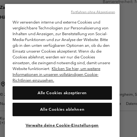
Barrierefreiheit:
Zahlung
Fortfahren ohne Akzeptieren
Häufig gestellte Fragen
Wir verwenden interne und externe Cookies und
vergleichbare Technologien zur Personalisierung von
Inhalten und Anzeigen, zur Bereitstellung von Social-
Media-Funktionen und zur Analyse der Website. Bitte
gib in den unten verfügbaren Optionen an, ob du den
Einsatz unserer Cookies akzeptierst. Wenn du die
Cookies ablehnst, werden wir nur die Cookies
einsetzen, die zwingend notwendig sind, damit unsere
Website funktioniert.
Klicken Sie hier, um weitere
Informationen in unseren vollständigen Cookie-
Richtlinien einzusehen.
Österreich
Alle Cookies akzeptieren
©
2026
Columbia Sportswear Austria GmbH. Moosfeldstraße 1, 5101 Bergheim, Sal
Nutzungsbedingungen
Allgemeine Verkaufsbedingungen
Garantie
Datens
Alle Cookies ablehnen
Kundenservice: Mo- Fr. 9:00 - 13:00 & 14:00- 18:00 Uhr
(+)43720880525
Verwalte deine Cookie-Einstellungen