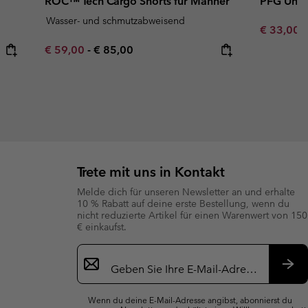
ROC™ Tech Cargo Shorts für Männer
PFG Unch
Wasser- und schmutzabweisend
Minimum s
€ 33,00
Minimum sale price:
Maximum price:
€ 59,00
-
€ 85,00
Trete mit uns in Kontakt
Melde dich für unseren Newsletter an und erhalte
10 % Rabatt auf deine erste Bestellung, wenn du
nicht reduzierte Artikel für einen Warenwert von 150
€ einkaufst.
Newsletter-
Anmeldung
Abo
Wenn du deine E-Mail-Adresse angibst, abonnierst du