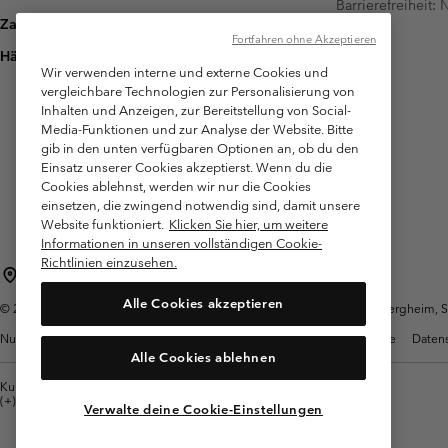
Barrierefreiheit:
Zahlung
Fortfahren ohne Akzeptieren
Häufig gestellte Fragen
Wir verwenden interne und externe Cookies und
vergleichbare Technologien zur Personalisierung von
Inhalten und Anzeigen, zur Bereitstellung von Social-
Media-Funktionen und zur Analyse der Website. Bitte
gib in den unten verfügbaren Optionen an, ob du den
Einsatz unserer Cookies akzeptierst. Wenn du die
Cookies ablehnst, werden wir nur die Cookies
einsetzen, die zwingend notwendig sind, damit unsere
Website funktioniert.
Klicken Sie hier, um weitere
Informationen in unseren vollständigen Cookie-
Richtlinien einzusehen.
Österreich
Alle Cookies akzeptieren
©
2026
Columbia Sportswear Austria GmbH. Moosfeldstraße 1, 5101 Bergheim, Sal
Nutzungsbedingungen
Allgemeine Verkaufsbedingungen
Garantie
Datens
Alle Cookies ablehnen
Kundenservice: Mo- Fr. 9:00 - 13:00 & 14:00- 18:00 Uhr
(+)43720880525
Verwalte deine Cookie-Einstellungen