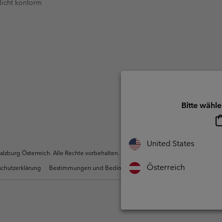
 Nicht konform
Bitte wähle
United States
zburg Österreich. Alle Rechte vorbehalten.
Österreich
chutzerklärung
Bestimmungen und Bedingungen des Mitglieder Programms