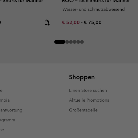
™ Shorts für Männer
ROC™ Tech Shorts für Männer
Wasser- und schmutzabweisend
r price:
Minimum sale price:
Maximum price:
0
€ 52,00
-
€ 75,00
Shoppen
te
Einen Store suchen
umbia
Aktuelle Promotions
antwortung
Größentabelle
rogramm
se