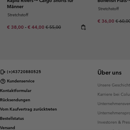
Rapid Rivers™ Cargo Shorts für
Bonefish Flats
Männer
Stretchstoff
Stretchstoff
Sale price:
Regula
€ 36,00
€ 60,0
Minimum sale price:
Maximum sale price:
Regular price:
€ 38,00
-
€ 44,00
€ 55,00
Über uns
(+)43720880525
Kundenservice
Unsere Geschich
Kontaktformular
Karriere bei Col
Rücksendungen
Unternehmensver
Vom Kaufvertrag zurücktreten
Unternehmensp
Bestellstatus
Investoren & Pres
Versand