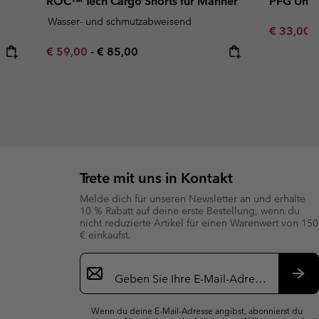
ROC™ Tech Cargo Shorts für Männer
PFG Unch
Wasser- und schmutzabweisend
Minimum s
€ 33,00
Minimum sale price:
Maximum price:
€ 59,00
-
€ 85,00
Trete mit uns in Kontakt
Melde dich für unseren Newsletter an und erhalte
10 % Rabatt auf deine erste Bestellung, wenn du
nicht reduzierte Artikel für einen Warenwert von 150
€ einkaufst.
Newsletter-
Anmeldung
Abo
Wenn du deine E-Mail-Adresse angibst, abonnierst du