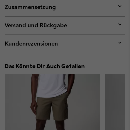
Zusammensetzung
Expan
or
collap
Versand und Rückgabe
sectio
Expan
or
collap
Kundenrezensionen
sectio
Expan
or
collap
Das Könnte Dir Auch Gefallen
sectio