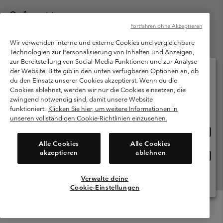
Österreich
Fortfahren ohne Akzeptieren
©
2026
Columbia Sportswear Austria GmbH. Moosfeldstraße 1, 5101
Bergheim, Salzburg Österreich. Alle Rechte vorbehalten.
Wir verwenden interne und externe Cookies und vergleichbare
Technologien zur Personalisierung von Inhalten und Anzeigen,
Nutzungsbedingungen
Allgemeine Verkaufsbedingungen
Garantie
zur Bereitstellung von Social-Media-Funktionen und zur Analyse
Datenschutzerklärung
der Website. Bitte gib in den unten verfügbaren Optionen an, ob
du den Einsatz unserer Cookies akzeptierst. Wenn du die
Bestimmungen und Bedingungen des Mitglieder Programms
Cookies ablehnst, werden wir nur die Cookies einsetzen, die
Bitte wählen Sie Ihr Lieferland und Ihre Sprache
zwingend notwendig sind, damit unsere Website
Nutzungsbedingungen Für Nutzergenerierte Inhalte
Impressum
Online-Einkauf verfügbar
funktioniert.
Klicken Sie hier, um weitere Informationen in
Cookies
unseren vollständigen Cookie-Richtlinien einzusehen.
Online
United States
Einkau
Kundenservice: Mo- Fr. 9:00 - 13:00 & 14:00- 18:00 Uhr
Alle Cookies
Alle Cookies
(+)43720880525
verfü
akzeptieren
ablehnen
Online
Österreich
Einkau
verfü
Verwalte deine
Alle Länder Anzeigen
Cookie-Einstellungen
Menu
Suche
Anmelden
Mini
Cart