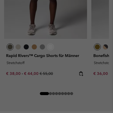
Rapid Rivers™ Cargo Shorts für Männer
Bonefish F
Stretchstoff
Stretchstoff
Minimum sale price:
Maximum sale price:
Regular price:
Sale price:
Re
€ 38,00
-
€ 44,00
€ 55,00
€ 36,00
€ 