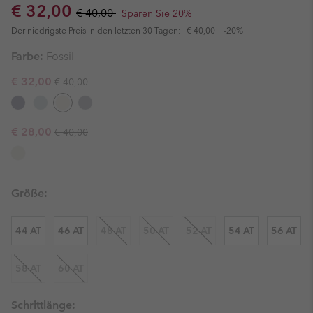
Sale price:
Regular price:
€ 32,00
€ 40,00
Sparen Sie 20%
Der niedrigste Preis in den letzten 30 Tagen:
€ 40,00
-20%
Farbe:
Fossil
Regular price:
Sale price:
€ 32,00
€ 40,00
Regular price:
Sale price:
€ 28,00
€ 40,00
Größe:
44 AT
46 AT
48 AT
50 AT
52 AT
54 AT
56 AT
58 AT
60 AT
Schrittlänge: