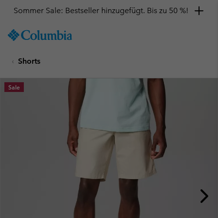
Sommer Sale: Bestseller hinzugefügt. Bis zu 50 %!
SKIP
Columbia
TO
Sportswear
CONTENT
Shorts
SKIP
TO
MAIN
Sale
NAV
SKIP
TO
SEARCH