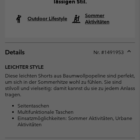
lässigen Stil.
Sommer
Outdoor Lifestyle
Aktivitäten
Details
Nr. #
1491953
Expan
or
LEICHTER STYLE
collap
Diese leichten Shorts aus Baumwollpopeline sind perfekt,
sectio
um sich in der Sommerhitze wohl zu fühlen. Sie sind
stilvoll und vielseitig: damit kannst du sie zu jedem Anlass
tragen.
Seitentaschen
Multifunktionale Taschen
Einsatzmöglichkeiten: Sommer Aktivitäten, Urbane
Aktivitäten