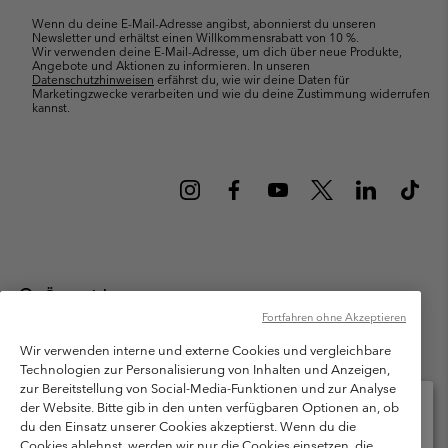
Wenn du deine E-Mail-Adresse angibst, abonnierst du unseren
Newsletter und erhältst einen Willkommensrabatt von 10 %.
Wir verwenden deine E-Mail-Adresse, um dich über neue Produkte,
Angebote und Aktionen zu informieren. In unseren
Datenschutzhinweisen
erfährst du, wie wir deine Daten für
Marketingzwecke verarbeiten und wie du deine Zustimmung widerrufen
kannst.
Österreich
Fortfahren ohne Akzeptieren
©
2026
Columbia Sportswear Austria GmbH. Moosfeldstraße 1, 5101
Bergheim, Salzburg Österreich. Alle Rechte vorbehalten.
Wir verwenden interne und externe Cookies und vergleichbare
Technologien zur Personalisierung von Inhalten und Anzeigen,
Nutzungsbedingungen
Allgemeine Verkaufsbedingungen
Garantie
zur Bereitstellung von Social-Media-Funktionen und zur Analyse
Datenschutzerklärung
der Website. Bitte gib in den unten verfügbaren Optionen an, ob
du den Einsatz unserer Cookies akzeptierst. Wenn du die
Bestimmungen und Bedingungen des Mitglieder Programms
Cookies ablehnst, werden wir nur die Cookies einsetzen, die