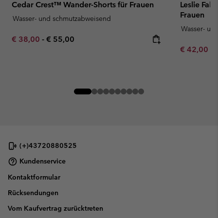
Cedar Crest™ Wander-Shorts für Frauen
Leslie Fal
Frauen
Wasser- und schmutzabweisend
Wasser- un
Minimum sale price:
Maximum price:
€ 38,00
-
€ 55,00
Minimum sa
€ 42,00
-
(+)43720880525
Kundenservice
Kontaktformular
Rücksendungen
Vom Kaufvertrag zurücktreten