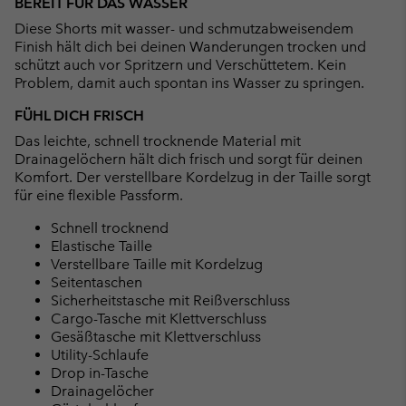
BEREIT FÜR DAS WASSER
collap
Diese Shorts mit wasser- und schmutzabweisendem
sectio
Finish hält dich bei deinen Wanderungen trocken und
schützt auch vor Spritzern und Verschüttetem. Kein
Problem, damit auch spontan ins Wasser zu springen.
FÜHL DICH FRISCH
Das leichte, schnell trocknende Material mit
Drainagelöchern hält dich frisch und sorgt für deinen
Komfort. Der verstellbare Kordelzug in der Taille sorgt
für eine flexible Passform.
Schnell trocknend
Elastische Taille
Verstellbare Taille mit Kordelzug
Seitentaschen
Sicherheitstasche mit Reißverschluss
Cargo-Tasche mit Klettverschluss
Gesäßtasche mit Klettverschluss
Utility-Schlaufe
Drop in-Tasche
Drainagelöcher