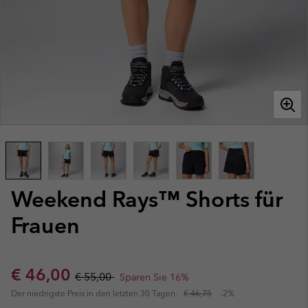
Weekend Rays™ Shorts für
Frauen
Sale price:
Regular price:
€ 46,00
€ 55,00
Sparen Sie 16%
Der niedrigste Preis in den letzten 30 Tagen:
€ 46,75
-2%