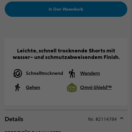
In Den Warenkorb
Leichte, schnell trocknende Shorts mit
wasser- und schmutzabweisendem Finish.
Schnelltrocknend
Wandern
Gehen
Omni-Shield™
Details
Nr. #
2114784
Expan
or