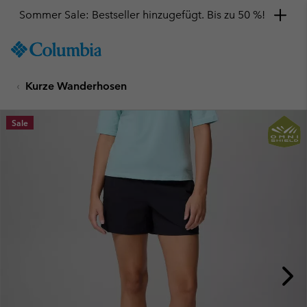
Sommer Sale: Bestseller hinzugefügt. Bis zu 50 %!
SKIP
Columbia
TO
Sportswear
CONTENT
Kurze Wanderhosen
SKIP
TO
MAIN
Sale
NAV
SKIP
TO
SEARCH