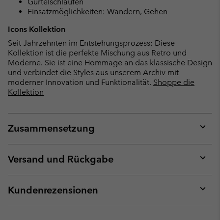
Gürtelschlaufen
Einsatzmöglichkeiten: Wandern, Gehen
Icons Kollektion
Seit Jahrzehnten im Entstehungsprozess: Diese
Kollektion ist die perfekte Mischung aus Retro und
Moderne. Sie ist eine Hommage an das klassische Design
und verbindet die Styles aus unserem Archiv mit
moderner Innovation und Funktionalität.
Shoppe die
Kollektion
Zusammensetzung
Expan
or
collap
Versand und Rückgabe
sectio
Expan
or
collap
Kundenrezensionen
sectio
Expan
or
collap