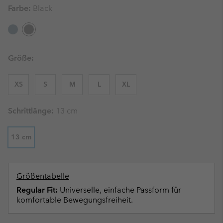
Farbe:
Black
Größe:
XS
S
M
L
XL
Schrittlänge:
13 cm
13 cm
Größentabelle
Regular Fit:
Universelle, einfache Passform für
komfortable Bewegungsfreiheit.