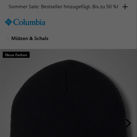
Sommer Sale: Bestseller hinzugefügt. Bis zu 50 %!
SKIP
Columbia
TO
Sportswear
CONTENT
Mützen & Schals
SKIP
TO
MAIN
Neue Farben
NAV
SKIP
TO
SEARCH