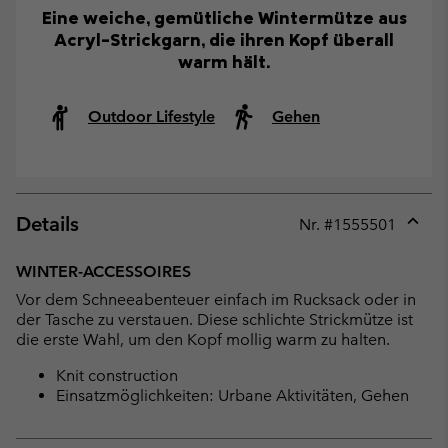
Eine weiche, gemütliche Wintermütze aus
Acryl-Strickgarn, die ihren Kopf überall
warm hält.
Outdoor Lifestyle
Gehen
Details
Nr. #
1555501
Expan
or
WINTER-ACCESSOIRES
collap
Vor dem Schneeabenteuer einfach im Rucksack oder in
sectio
der Tasche zu verstauen. Diese schlichte Strickmütze ist
die erste Wahl, um den Kopf mollig warm zu halten.
Knit construction
Einsatzmöglichkeiten: Urbane Aktivitäten, Gehen