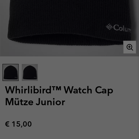
Whirlibird™ Watch Cap
Mütze Junior
Regular price:
€ 15,00