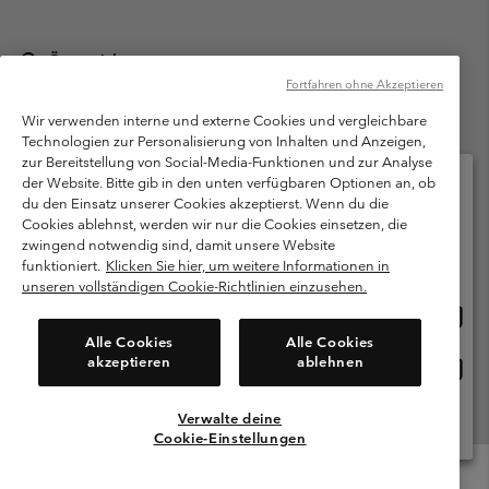
Österreich
Fortfahren ohne Akzeptieren
©
2026
Columbia Sportswear Austria GmbH. Moosfeldstraße 1, 5101
Bergheim, Salzburg Österreich. Alle Rechte vorbehalten.
Wir verwenden interne und externe Cookies und vergleichbare
Technologien zur Personalisierung von Inhalten und Anzeigen,
Nutzungsbedingungen
Allgemeine Verkaufsbedingungen
Garantie
zur Bereitstellung von Social-Media-Funktionen und zur Analyse
Datenschutzerklärung
der Website. Bitte gib in den unten verfügbaren Optionen an, ob
du den Einsatz unserer Cookies akzeptierst. Wenn du die
Bestimmungen und Bedingungen des Mitglieder Programms
Cookies ablehnst, werden wir nur die Cookies einsetzen, die
Bitte wählen Sie Ihr Lieferland und Ihre Sprache
zwingend notwendig sind, damit unsere Website
Nutzungsbedingungen Für Nutzergenerierte Inhalte
Impressum
Online-Einkauf verfügbar
funktioniert.
Klicken Sie hier, um weitere Informationen in
Cookies
unseren vollständigen Cookie-Richtlinien einzusehen.
Online
United States
Einkau
Kundenservice: Mo- Fr. 9:00 - 13:00 & 14:00- 18:00 Uhr
Alle Cookies
Alle Cookies
(+)43720880525
verfü
akzeptieren
ablehnen
Online
Österreich
Einkau
verfü
Verwalte deine
Alle Länder Anzeigen
Cookie-Einstellungen