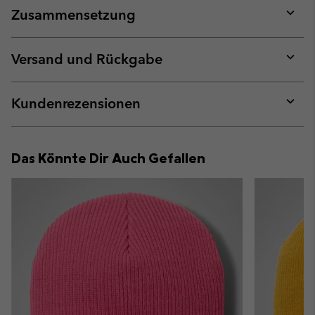
Zusammensetzung
Expan
or
collap
Versand und Rückgabe
sectio
Expan
or
collap
Kundenrezensionen
sectio
Expan
or
collap
Das Könnte Dir Auch Gefallen
sectio