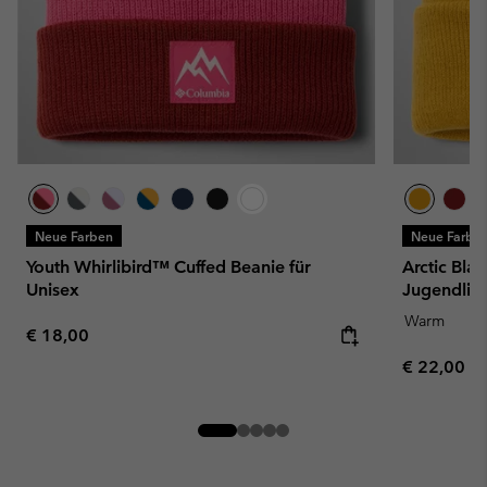
Neue Farben
Neue Farbe
Youth Whirlibird™ Cuffed Beanie für
Arctic Bla
Unisex
Jugendlic
Warm
Regular price:
€ 18,00
Regular pr
€ 22,00