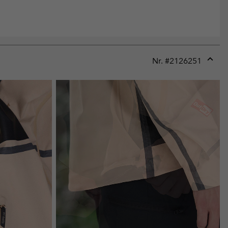
Nr. #
2126251
Expan
or
collap
sectio