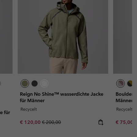
Reign No Shine™ wasserdichte Jacke
Boulder F
für Männer
Männer
Recycelt
Recycelt
e für
Sale price:
Regular price:
Sale price
R
€ 120,00
€ 200,00
€ 75,00
€