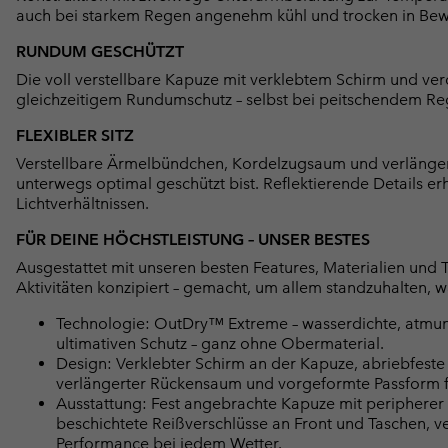
auch bei starkem Regen angenehm kühl und trocken in Be
RUNDUM GESCHÜTZT
Die voll verstellbare Kapuze mit verklebtem Schirm und ver
gleichzeitigem Rundumschutz – selbst bei peitschendem Re
FLEXIBLER SITZ
Verstellbare Ärmelbündchen, Kordelzugsaum und verlänger
unterwegs optimal geschützt bist. Reflektierende Details erh
Lichtverhältnissen.
FÜR DEINE HÖCHSTLEISTUNG – UNSER BESTES
Ausgestattet mit unseren besten Features, Materialien und 
Aktivitäten konzipiert – gemacht, um allem standzuhalten, 
Technologie: OutDry™ Extreme – wasserdichte, atmung
ultimativen Schutz – ganz ohne Obermaterial.
Design: Verklebter Schirm an der Kapuze, abriebfeste
verlängerter Rückensaum und vorgeformte Passform fü
Ausstattung: Fest angebrachte Kapuze mit peripherer
beschichtete Reißverschlüsse an Front und Taschen, v
Performance bei jedem Wetter.