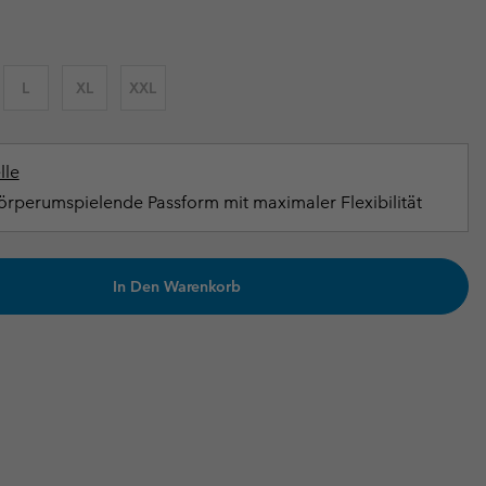
terhandschuhe
er Handschuhe
Guide Für Wasserdichte Artikel
Guide Für Wasserdichte Artikel
ng in
en-Produkte
L
XL
XXL
ßen
ner-Produkte
lle
rperumspielende Passform mit maximaler Flexibilität
In Den Warenkorb