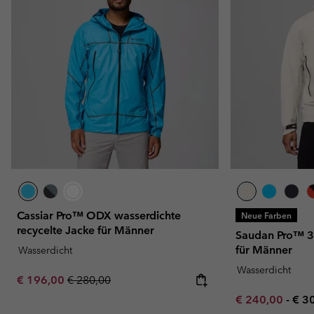
Cassiar Pro™ ODX wasserdichte
Neue Farben
recycelte Jacke für Männer
Saudan Pro™ 3
für Männer
Wasserdicht
Wasserdicht
Sale price:
Regular price:
€ 196,00
€ 280,00
Minimum sale p
Max
€ 240,00
-
€ 3