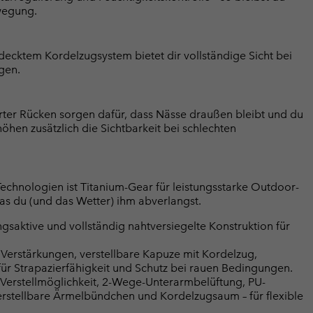
wegung.
decktem Kordelzugsystem bietet dir vollständige Sicht bei
gen.
ter Rücken sorgen dafür, dass Nässe draußen bleibt und du
öhen zusätzlich die Sichtbarkeit bei schlechten
Technologien ist Titanium-Gear für leistungsstarke Outdoor-
was du (und das Wetter) ihm abverlangst.
saktive und vollständig nahtversiegelte Konstruktion für
 Verstärkungen, verstellbare Kapuze mit Kordelzug,
r Strapazierfähigkeit und Schutz bei rauen Bedingungen.
 Verstellmöglichkeit, 2-Wege-Unterarmbelüftung, PU-
erstellbare Ärmelbündchen und Kordelzugsaum – für flexible