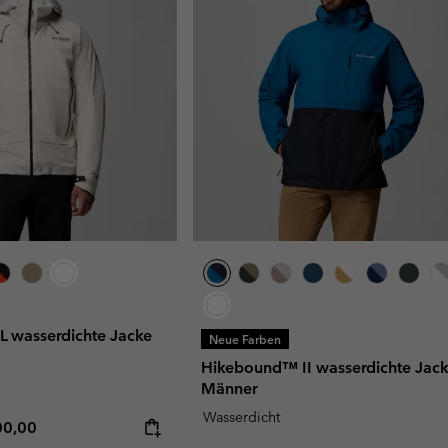
L wasserdichte Jacke
Neue Farben
Hikebound™ II wasserdichte Jack
Männer
Wasserdicht
rice:
imum price:
00,00