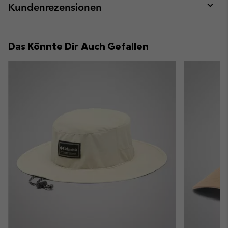
collap
Kundenrezensionen
sectio
Expan
or
collap
Das Könnte Dir Auch Gefallen
sectio