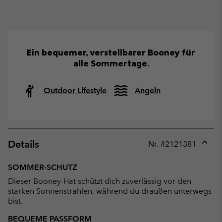
Ein bequemer, verstellbarer Booney für
alle Sommertage.
Outdoor Lifestyle
Angeln
Details
Nr. #
2121381
Expan
or
SOMMER-SCHUTZ
collap
Dieser Booney-Hat schützt dich zuverlässig vor den
sectio
starken Sonnenstrahlen, während du draußen unterwegs
bist.
BEQUEME PASSFORM