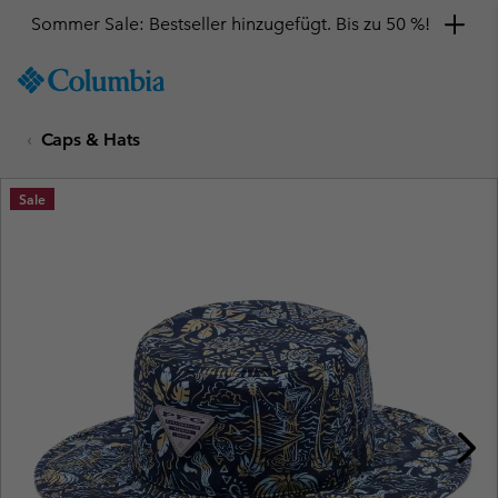
Sommer Sale: Bestseller hinzugefügt. Bis zu 50 %!
SKIP
Columbia
TO
Sportswear
CONTENT
Caps & Hats
SKIP
TO
MAIN
Sale
NAV
SKIP
TO
SEARCH