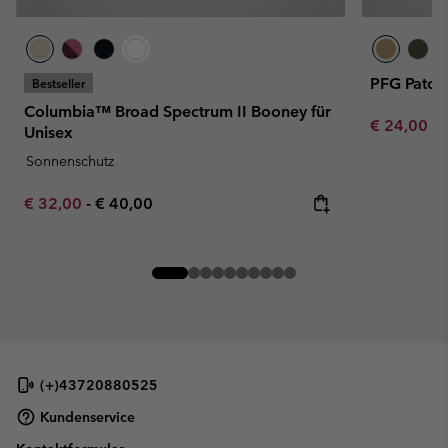
PFG Patch
Bestseller
Columbia™ Broad Spectrum II Booney für
Minimum sa
€ 24,00
-
Unisex
Sonnenschutz
Minimum sale price:
Maximum price:
€ 32,00
-
€ 40,00
(+)43720880525
Kundenservice