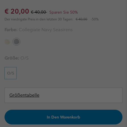
Sale price:
Regular price:
€ 20,00
€ 40,00
Sparen Sie 50%
Der niedrigste Preis in den letzten 30 Tagen:
€ 40,00
-50%
Farbe:
Collegiate Navy Seasirens
Größe:
O/S
O/S
Größentabelle
In Den Warenkorb