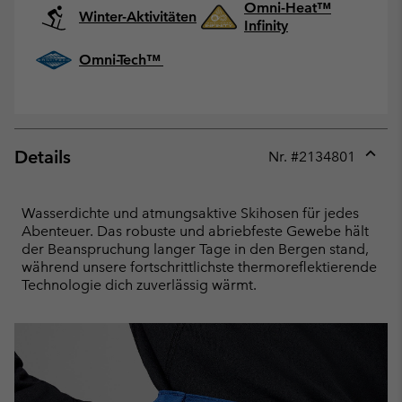
Omni-Heat™
Winter-Aktivitäten
Infinity
Omni-Tech™
Details
Nr. #
2134801
Expan
or
collap
Wasserdichte und atmungsaktive Skihosen für jedes
sectio
Abenteuer. Das robuste und abriebfeste Gewebe hält
der Beanspruchung langer Tage in den Bergen stand,
während unsere fortschrittlichste thermoreflektierende
Technologie dich zuverlässig wärmt.