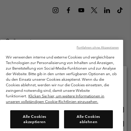
Österreich
Fortfahren ohne Akzeptieren
©
2026
Columbia Sportswear Austria GmbH. Moosfeldstraße 1, 5101
Bergheim, Salzburg Österreich. Alle Rechte vorbehalten.
Wir verwenden interne und externe Cookies und vergleichbare
Technologien zur Personalisierung von Inhalten und Anzeigen,
Nutzungsbedingungen
Allgemeine Verkaufsbedingungen
Garantie
zur Bereitstellung von Social-Media-Funktionen und zur Analyse
Datenschutzerklärung
der Website. Bitte gib in den unten verfügbaren Optionen an, ob
du den Einsatz unserer Cookies akzeptierst. Wenn du die
Bestimmungen und Bedingungen des Mitglieder Programms
Cookies ablehnst, werden wir nur die Cookies einsetzen, die
Bitte wählen Sie Ihr Lieferland und Ihre Sprache
zwingend notwendig sind, damit unsere Website
Nutzungsbedingungen Für Nutzergenerierte Inhalte
Impressum
Online-Einkauf verfügbar
funktioniert.
Klicken Sie hier, um weitere Informationen in
Cookies
unseren vollständigen Cookie-Richtlinien einzusehen.
Online
United States
Einkau
Kundenservice: Mo- Fr. 9:00 - 13:00 & 14:00- 18:00 Uhr
Alle Cookies
Alle Cookies
(+)43720880525
verfü
akzeptieren
ablehnen
Online
Österreich
Einkau