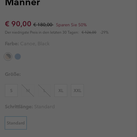
Männer
Sale price:
Regular price:
€ 90,00
€ 180,00
Sparen Sie 50%
Der niedrigste Preis in den letzten 30 Tagen:
€ 126,00
-29%
Farbe:
Canoe, Black
Größe:
S
M
L
XL
XXL
Schrittlänge:
Standard
Standard