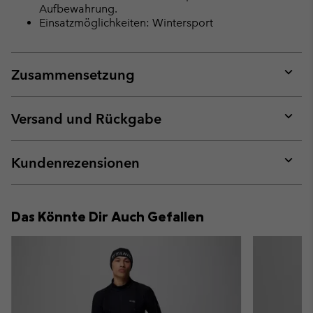
Aufbewahrung.
Einsatzmöglichkeiten: Wintersport
Zusammensetzung
Expan
or
collap
Versand und Rückgabe
sectio
Expan
or
collap
Kundenrezensionen
sectio
Expan
or
collap
Das Könnte Dir Auch Gefallen
sectio