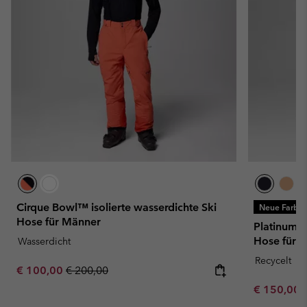
Cirque Bowl™ isolierte wasserdichte Ski
Neue Farbe
Hose für Männer
Platinum P
Hose für 
Wasserdicht
Recycelt
Sale price:
Regular price:
€ 100,00
€ 200,00
Minimum sa
€ 150,00