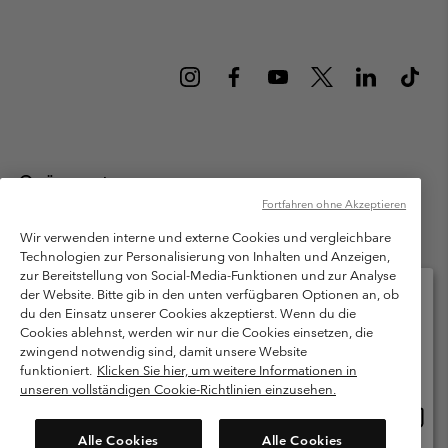
Österreich
Fortfahren ohne Akzeptieren
©
2026
Columbia Sportswear Austria GmbH. Moosfeldstraße 1, 5101
Bergheim, Salzburg Österreich. Alle Rechte vorbehalten.
Wir verwenden interne und externe Cookies und vergleichbare
Technologien zur Personalisierung von Inhalten und Anzeigen,
Nutzungsbedingungen
Allgemeine Verkaufsbedingungen
Garantie
zur Bereitstellung von Social-Media-Funktionen und zur Analyse
Datenschutzerklärung
der Website. Bitte gib in den unten verfügbaren Optionen an, ob
du den Einsatz unserer Cookies akzeptierst. Wenn du die
Bestimmungen und Bedingungen des Mitglieder Programms
Cookies ablehnst, werden wir nur die Cookies einsetzen, die
Bitte wählen Sie Ihr Lieferland und Ihre Sprache
zwingend notwendig sind, damit unsere Website
Nutzungsbedingungen Für Nutzergenerierte Inhalte
Impressum
Online-Einkauf verfügbar
funktioniert.
Klicken Sie hier, um weitere Informationen in
Cookies
unseren vollständigen Cookie-Richtlinien einzusehen.
Online
United States
Einkau
Kundenservice: Mo- Fr. 9:00 - 13:00 & 14:00- 18:00 Uhr
Alle Cookies
Alle Cookies
(+)43720880525