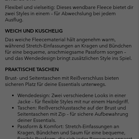
collap
Flexibel und vielseitig: Dieses wendbare Fleece bietet dir
sectio
zwei Styles in einem – für Abwechslung bei jedem
Ausflug.
WEICH UND KUSCHELIG
Das weiche Fleecematerial hält angenehm warm,
während Stretch-Einfassungen an Kragen und Bündchen
für eine bequeme, anschmiegsame Passform sorgen –
und das Wendedesign bringt zusätzlichen Style ins Spiel.
PRAKTISCHE TASCHEN
Brust- und Seitentaschen mit Reißverschluss bieten
sicheren Platz für deine Essentials unterwegs.
Wendedesign: Zwei verschiedene Looks in einer
Jacke – für flexible Styles mit nur einem Handgriff.
Taschen: Reißverschlusstasche auf der Brust und
Seitentaschen mit Zip – für sichere Aufbewahrung
deiner Essentials.
Passform & Komfort: Stretch-Einfassungen an
Kragen, Bündchen und Saum für eine bequeme,
flexible Passform, die sich jeder Bewegung anpasst.