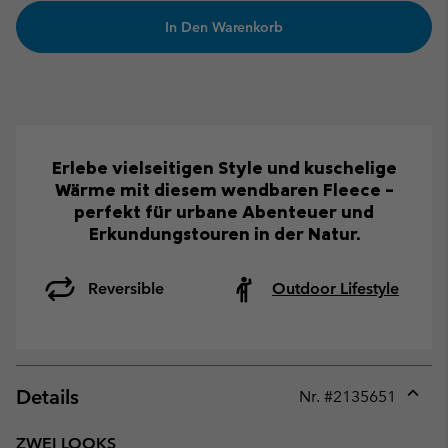
In Den Warenkorb
Erlebe vielseitigen Style und kuschelige
Wärme mit diesem wendbaren Fleece –
perfekt für urbane Abenteuer und
Erkundungstouren in der Natur.
Reversible
Outdoor Lifestyle
Details
Nr. #
2135651
Expan
or
ZWEI LOOKS