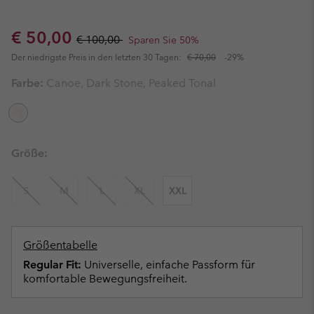
Sale price:
Regular price:
€ 50,00
€ 100,00
Sparen Sie 50%
Der niedrigste Preis in den letzten 30 Tagen:
€ 70,00
-29%
Farbe:
Canoe, Dark Stone, Peaked Tonal
Größe:
S
M
L
XL
XXL
Größentabelle
Regular Fit:
Universelle, einfache Passform für
komfortable Bewegungsfreiheit.