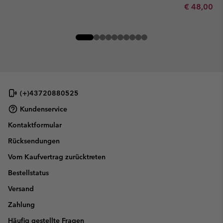
Minimum sa
€ 48,00
-
(+)43720880525
Kundenservice
Kontaktformular
Rücksendungen
Vom Kaufvertrag zurücktreten
Bestellstatus
Versand
Zahlung
Häufig gestellte Fragen