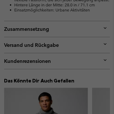
Hintere Länge in der Mitte: 28.0 in / 71.1 cm
Einsatzmöglichkeiten: Urbane Aktivitäten
Zusammensetzung
Expan
or
collap
Versand und Rückgabe
sectio
Expan
or
collap
Kundenrezensionen
sectio
Expan
or
collap
Das Könnte Dir Auch Gefallen
sectio