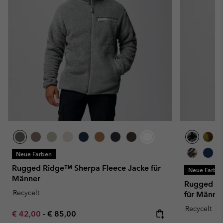
Neue Farben
Rugged Ridge™ Sherpa Fleece Jacke für
Neue Farbe
Männer
Rugged Ri
Recycelt
für Männe
Recycelt
Minimum sale price:
Maximum price:
€ 42,00
-
€ 85,00