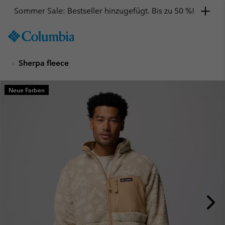
Sommer Sale: Bestseller hinzugefügt. Bis zu 50 %!
SKIP
Columbia
TO
Sportswear
CONTENT
Sherpa fleece
SKIP
TO
MAIN
Neue Farben
NAV
SKIP
TO
SEARCH