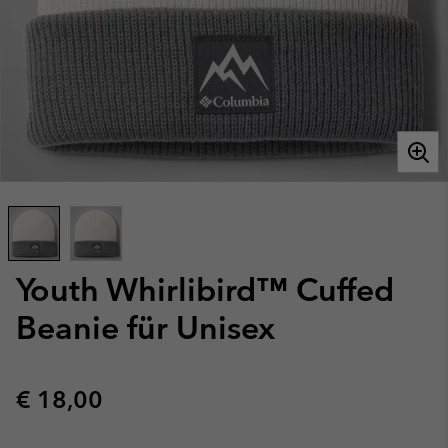
Youth Whirlibird™ Cuffed
Beanie für Unisex
Regular price:
€ 18,00