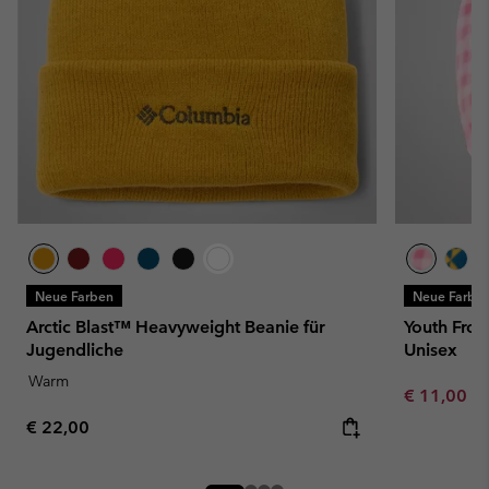
Neue Farben
Neue Farbe
Arctic Blast™ Heavyweight Beanie für
Youth Frost
Jugendliche
Unisex
Warm
Minimum sa
€ 11,00
-
Regular price:
€ 22,00