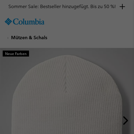
Sommer Sale: Bestseller hinzugefügt. Bis zu 50 %!
SKIP
Columbia
TO
Sportswear
CONTENT
Mützen & Schals
SKIP
TO
MAIN
Neue Farben
NAV
SKIP
TO
SEARCH