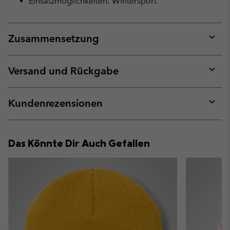
Einsatzmöglichkeiten: Wintersport
Zusammensetzung
Expan
or
collap
Versand und Rückgabe
sectio
Expan
or
collap
Kundenrezensionen
sectio
Expan
or
collap
Das Könnte Dir Auch Gefallen
sectio