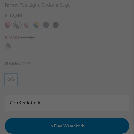
Farbe:
Tea Light, Sedona Sage
€ 18,00
Regular price:
Sale price:
€ 9,00
€ 18,00
Größe:
O/S
O/S
Größentabelle
In Den Warenkorb