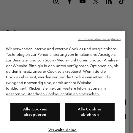
Österreich
Fortfahren ohne Akzeptieren
©
2026
Columbia Sportswear Austria GmbH. Moosfeldstraße 1, 5101
Bergheim, Salzburg Österreich. Alle Rechte vorbehalten.
Wir verwenden interne und externe Cookies und vergleichbare
Technologien zur Personalisierung von Inhalten und Anzeigen,
Nutzungsbedingungen
Allgemeine Verkaufsbedingungen
Garantie
zur Bereitstellung von Social-Media-Funktionen und zur Analyse
Datenschutzerklärung
der Website. Bitte gib in den unten verfügbaren Optionen an, ob
du den Einsatz unserer Cookies akzeptierst. Wenn du die
Bestimmungen und Bedingungen des Mitglieder Programms
Cookies ablehnst, werden wir nur die Cookies einsetzen, die
Bitte wählen Sie Ihr Lieferland und Ihre Sprache
zwingend notwendig sind, damit unsere Website
Nutzungsbedingungen Für Nutzergenerierte Inhalte
Impressum
Online-Einkauf verfügbar
funktioniert.
Klicken Sie hier, um weitere Informationen in
Cookies
unseren vollständigen Cookie-Richtlinien einzusehen.
Online
United States
Einkau
Kundenservice: Mo- Fr. 9:00 - 13:00 & 14:00- 18:00 Uhr
Alle Cookies
Alle Cookies
(+)43720880525
verfü
akzeptieren
ablehnen
Online
Österreich
Einkau
verfü
Verwalte deine
Alle Länder Anzeigen