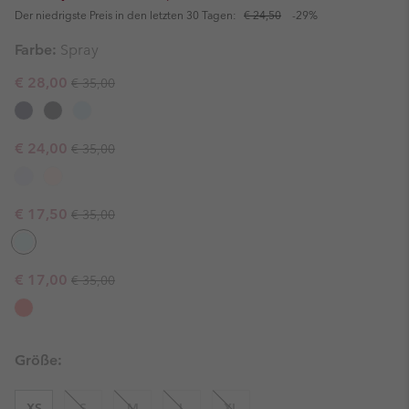
Der niedrigste Preis in den letzten 30 Tagen:
€ 24,50
-29%
Farbe:
Spray
Regular price:
Sale price:
€ 28,00
€ 35,00
Regular price:
Sale price:
€ 24,00
€ 35,00
Regular price:
Sale price:
€ 17,50
€ 35,00
Regular price:
Sale price:
€ 17,00
€ 35,00
Größe:
XS
S
M
L
XL