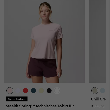
Chill Cree
Neue Farben
Stealth Spring™ technisches T-Shirt für
Kühlung