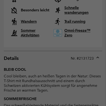
Schnelle
Besonders leicht
wanderungen
Wandern
Trail running
Sommer
Omni-Freeze™
Aktivitäten
Zero
Details
Nr. #
2131723
Expan
or
BLEIB COOL
collap
Cool bleiben, auch an heißen Tagen in der Natur: Dieses
sectio
T-Shirt mit Rundhalsausschnitt und einem durch
Schwitzen aktivierten Kühlsystem sorgt für angenehme
Frische an warmen Tagen.
SOMMERFRISCHE
Das schweißableitende Material und die Seiteneinsätze