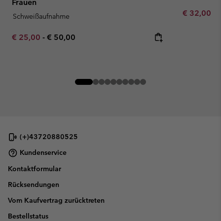
Frauen
Minimum sa
€ 32,00
-
Schweißaufnahme
Minimum sale price:
Maximum price:
€ 25,00
-
€ 50,00
(+)43720880525
Kundenservice
Kontaktformular
Rücksendungen
Vom Kaufvertrag zurücktreten
Bestellstatus