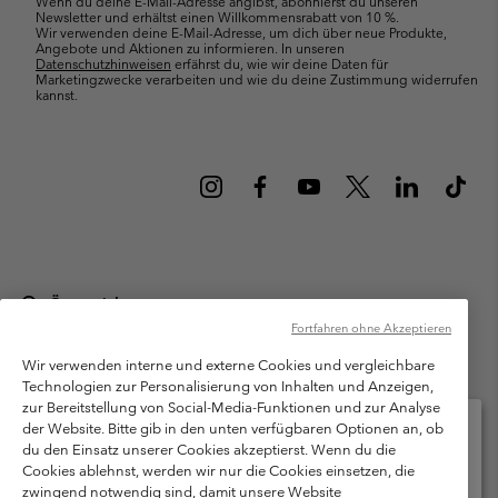
Wenn du deine E-Mail-Adresse angibst, abonnierst du unseren
Newsletter und erhältst einen Willkommensrabatt von 10 %.
Wir verwenden deine E-Mail-Adresse, um dich über neue Produkte,
Angebote und Aktionen zu informieren. In unseren
Datenschutzhinweisen
erfährst du, wie wir deine Daten für
Marketingzwecke verarbeiten und wie du deine Zustimmung widerrufen
kannst.
Österreich
Fortfahren ohne Akzeptieren
©
2026
Columbia Sportswear Austria GmbH. Moosfeldstraße 1, 5101
Bergheim, Salzburg Österreich. Alle Rechte vorbehalten.
Wir verwenden interne und externe Cookies und vergleichbare
Technologien zur Personalisierung von Inhalten und Anzeigen,
Nutzungsbedingungen
Allgemeine Verkaufsbedingungen
Garantie
zur Bereitstellung von Social-Media-Funktionen und zur Analyse
Datenschutzerklärung
der Website. Bitte gib in den unten verfügbaren Optionen an, ob
du den Einsatz unserer Cookies akzeptierst. Wenn du die
Bestimmungen und Bedingungen des Mitglieder Programms
Cookies ablehnst, werden wir nur die Cookies einsetzen, die
Bitte wählen Sie Ihr Lieferland und Ihre Sprache
zwingend notwendig sind, damit unsere Website
Nutzungsbedingungen Für Nutzergenerierte Inhalte
Impressum