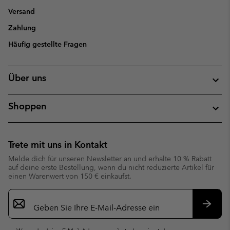
Versand
Zahlung
Häufig gestellte Fragen
Über uns
Shoppen
Trete mit uns in Kontakt
Melde dich für unseren Newsletter an und erhalte 10 % Rabatt
auf deine erste Bestellung, wenn du nicht reduzierte Artikel für
einen Warenwert von 150 € einkaufst.
Newsletter-
Anmeldung
Abonn