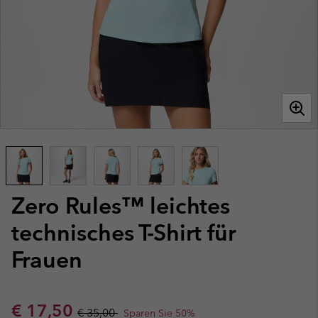
Zero Rules™ leichtes
technisches T-Shirt für
Frauen
Sale price:
Regular price:
€ 17,50
€ 35,00
Sparen Sie 50%