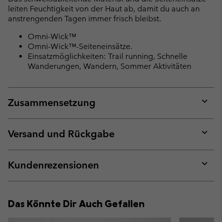
leiten Feuchtigkeit von der Haut ab, damit du auch an
anstrengenden Tagen immer frisch bleibst.
Omni-Wick™
Omni-Wick™-Seiteneinsätze.
Einsatzmöglichkeiten: Trail running, Schnelle
Wanderungen, Wandern, Sommer Aktivitäten
Zusammensetzung
Expan
or
collap
Versand und Rückgabe
sectio
Expan
or
collap
Kundenrezensionen
sectio
Expan
or
collap
Das Könnte Dir Auch Gefallen
sectio