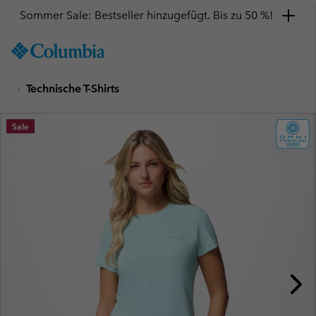
Sommer Sale: Bestseller hinzugefügt. Bis zu 50 %!
SKIP
Columbia
TO
Sportswear
CONTENT
Technische T-Shirts
SKIP
TO
MAIN
Sale
NAV
SKIP
TO
SEARCH