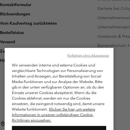
Kontaktformular
Karriere bei Col
Rücksendungen
Unternehmensver
Vom Kaufvertrag zurücktreten
Unternehmensp
Bestellstatus
Investoren & Pres
Versand
Barrierefreiheit:
Zahlung
Fortfahren ohne Akzeptieren
Häufig gestellte Fragen
Wir verwenden interne und externe Cookies und
vergleichbare Technologien zur Personalisierung von
Inhalten und Anzeigen, zur Bereitstellung von Social-
Media-Funktionen und zur Analyse der Website. Bitte
gib in den unten verfügbaren Optionen an, ob du den
Einsatz unserer Cookies akzeptierst. Wenn du die
Cookies ablehnst, werden wir nur die Cookies
einsetzen, die zwingend notwendig sind, damit unsere
Website funktioniert.
Klicken Sie hier, um weitere
Informationen in unseren vollständigen Cookie-
Richtlinien einzusehen.
Österreich