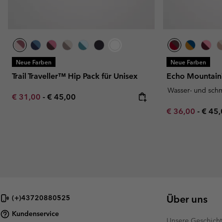
Neue Farben
Neue Farben
Trail Traveller™ Hip Pack für Unisex
Echo Mountain
Wasser- und sch
Minimum sale price:
Maximum price:
€ 31,00
-
€ 45,00
Minimum sale p
Maxi
€ 36,00
-
€ 45
Über uns
(+)43720880525
Kundenservice
Unsere Geschich