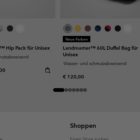
Neue Farben
™ Hip Pack für Unisex
Landroamer™ 60L Duffel Bag für
Unisex
mutzabweisend
Wasser- und schmutzabweisend
rice:
mum price:
,00
Regular price:
€ 120,00
Shoppen
te
Einen Store suchen