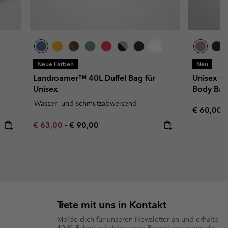
Neue Farben
Neu
Landroamer™ 40L Duffel Bag für
Unisex G
Unisex
Body Ba
Wasser- und schmutzabweisend
Regular p
€ 60,00
Minimum sale price:
Maximum price:
€ 63,00
-
€ 90,00
Trete mit uns in Kontakt
Melde dich für unseren Newsletter an und erhalte
10 % Rabatt auf deine erste Bestellung, wenn du