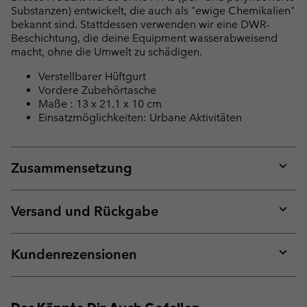
Substanzen) entwickelt, die auch als "ewige Chemikalien"
bekannt sind. Stattdessen verwenden wir eine DWR-
Beschichtung, die deine Equipment wasserabweisend
macht, ohne die Umwelt zu schädigen.
Verstellbarer Hüftgurt
Vordere Zubehörtasche
Maße : 13 x 21.1 x 10 cm
Einsatzmöglichkeiten: Urbane Aktivitäten
Zusammensetzung
Expan
or
collap
Versand und Rückgabe
sectio
Expan
or
collap
Kundenrezensionen
sectio
Expan
or
collap