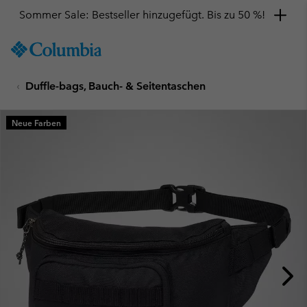
Sommer Sale: Bestseller hinzugefügt. Bis zu 50 %!
SKIP
Columbia
TO
Sportswear
CONTENT
Duffle-bags, Bauch- & Seitentaschen
SKIP
TO
MAIN
Neue Farben
NAV
SKIP
TO
SEARCH