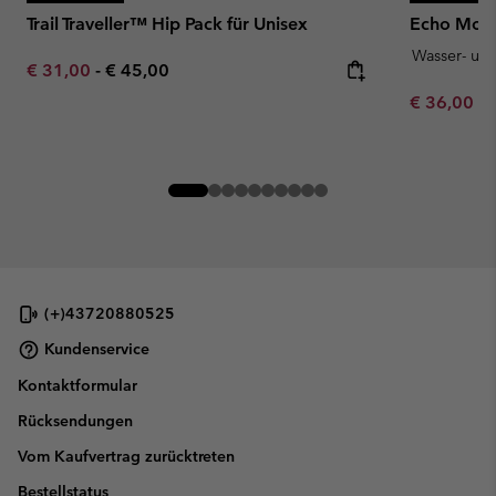
Trail Traveller™ Hip Pack für Unisex
Echo Moun
Wasser- un
Minimum sale price:
Maximum price:
€ 31,00
-
€ 45,00
Minimum sa
€ 36,00
-
(+)43720880525
Kundenservice
Kontaktformular
Rücksendungen
Vom Kaufvertrag zurücktreten
Bestellstatus