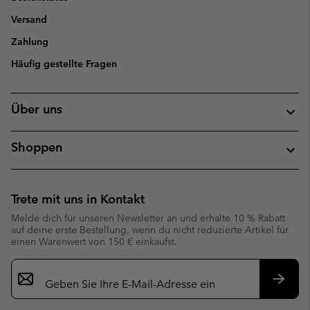
Versand
Zahlung
Häufig gestellte Fragen
Über uns
Shoppen
Trete mit uns in Kontakt
Melde dich für unseren Newsletter an und erhalte 10 % Rabatt
auf deine erste Bestellung, wenn du nicht reduzierte Artikel für
einen Warenwert von 150 € einkaufst.
Newsletter-
Anmeldung
Abonn