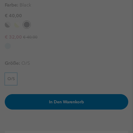
Farbe:
Black
€ 40,00
Regular price:
Sale price:
€ 32,00
€ 40,00
Größe:
O/S
O/S
In Den Warenkorb