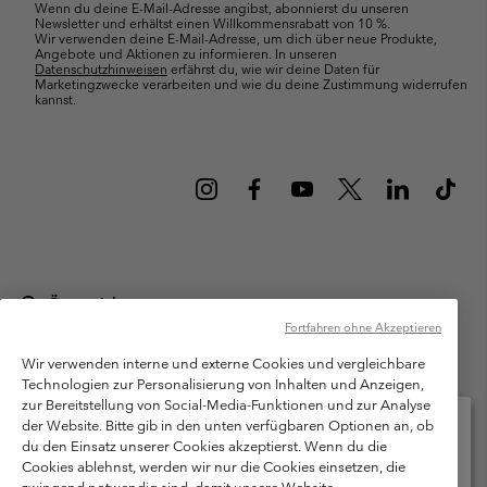
Wenn du deine E-Mail-Adresse angibst, abonnierst du unseren
Newsletter und erhältst einen Willkommensrabatt von 10 %.
Wir verwenden deine E-Mail-Adresse, um dich über neue Produkte,
Angebote und Aktionen zu informieren. In unseren
Datenschutzhinweisen
erfährst du, wie wir deine Daten für
Marketingzwecke verarbeiten und wie du deine Zustimmung widerrufen
kannst.
Österreich
Fortfahren ohne Akzeptieren
©
2026
Columbia Sportswear Austria GmbH. Moosfeldstraße 1, 5101
Bergheim, Salzburg Österreich. Alle Rechte vorbehalten.
Wir verwenden interne und externe Cookies und vergleichbare
Technologien zur Personalisierung von Inhalten und Anzeigen,
Nutzungsbedingungen
Allgemeine Verkaufsbedingungen
Garantie
zur Bereitstellung von Social-Media-Funktionen und zur Analyse
Datenschutzerklärung
der Website. Bitte gib in den unten verfügbaren Optionen an, ob
du den Einsatz unserer Cookies akzeptierst. Wenn du die
Bestimmungen und Bedingungen des Mitglieder Programms
Cookies ablehnst, werden wir nur die Cookies einsetzen, die
Bitte wählen Sie Ihr Lieferland und Ihre Sprache