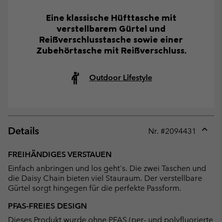
Eine klassische Hüfttasche mit
verstellbarem Gürtel und
Reißverschlusstasche sowie einer
Zubehörtasche mit Reißverschluss.
Outdoor Lifestyle
Details
Nr. #
2094431
Expan
or
FREIHÄNDIGES VERSTAUEN
collap
Einfach anbringen und los geht's. Die zwei Taschen und
sectio
die Daisy Chain bieten viel Stauraum. Der verstellbare
Gürtel sorgt hingegen für die perfekte Passform.
PFAS-FREIES DESIGN
Dieses Produkt wurde ohne PFAS (per- und polyfluorierte