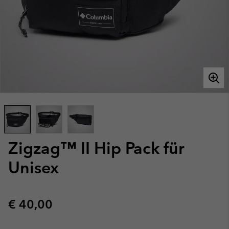
Zigzag™ II Hip Pack für
Unisex
Regular price:
€ 40,00