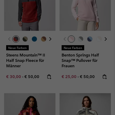
Neue Farben
Neue Farben
Steens Mountain™ II
Benton Springs Half
Half Snap Fleece für
Snap™ Pullover für
Männer
Frauen
Minimum sale price:
Maximum price:
Minimum sale price:
Maximum price:
€ 30,00
-
€ 50,00
€ 25,00
-
€ 50,00