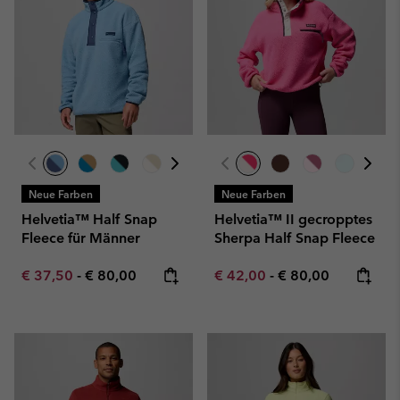
Neue Farben
Neue Farben
Helvetia™ Half Snap
Helvetia™ II gecropptes
Fleece für Männer
Sherpa Half Snap Fleece
Minimum sale price:
Maximum price:
Minimum sale price:
Maximum price:
€ 37,50
-
€ 80,00
€ 42,00
-
€ 80,00