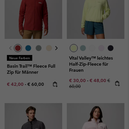
Vital Valley™ leichtes
Neue Farben
Half-Zip-Fleece für
Basin Trail™ Fleece Full
Frauen
Zip für Männer
Minimum sale price:
Maximum sale pric
Regular pr
€ 30,00
-
€ 48,00
€
Minimum sale price:
Maximum price:
€ 42,00
-
€ 60,00
60,00