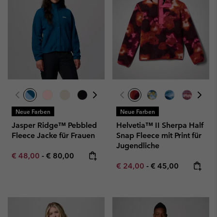
Neue Farben
Neue Farben
Jasper Ridge™ Pebbled
Helvetia™ II Sherpa Half
Fleece Jacke für Frauen
Snap Fleece mit Print für
Jugendliche
Minimum sale price:
Maximum price:
€ 48,00
-
€ 80,00
Minimum sale price:
Maximum price:
€ 24,00
-
€ 45,00