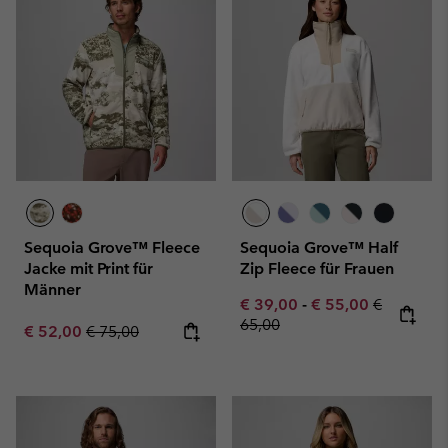
Sequoia Grove™ Fleece
Sequoia Grove™ Half
Jacke mit Print für
Zip Fleece für Frauen
Männer
Minimum sale price:
Maximum sale pric
Regular pr
€ 39,00
-
€ 55,00
€
65,00
Sale price:
Regular price:
€ 52,00
€ 75,00