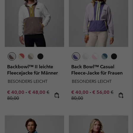
Backbowl™ II leichte
Back Bowl™ Casual
Fleecejacke für Männer
Fleece-Jacke für Frauen
BESONDERS LEICHT
BESONDERS LEICHT
Minimum sale price:
Maximum sale price:
Regular price:
Minimum sale price:
Maximum sale pric
Regular pr
€ 40,00
-
€ 48,00
€
€ 40,00
-
€ 56,00
€
80,00
80,00