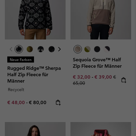
Sequoia Grove™ Half
Neue Farben
Zip Fleece für Männer
Rugged Ridge™ Sherpa
Half Zip Fleece für
Minimum sale price:
Maximum sale pric
Regular pr
€ 32,00
-
€ 39,00
€
Männer
65,00
Recycelt
Minimum sale price:
Maximum price:
€ 48,00
-
€ 80,00