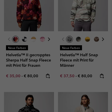
Neue Farben
Neue Farben
Helvetia™ II gecropptes
Helvetia™ Half Snap
Sherpa Half Snap Fleece
Fleece mit Print für
mit Print für Frauen
Männer
Minimum sale price:
Maximum price:
Minimum sale price:
Maximum price:
€ 35,00
-
€ 80,00
€ 37,50
-
€ 80,00