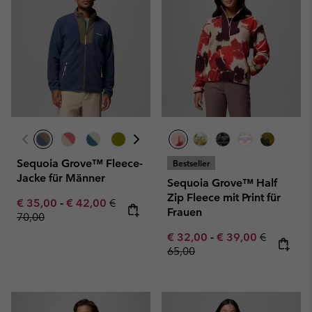
Sequoia Grove™ Fleece-
Bestseller
Jacke für Männer
Sequoia Grove™ Half
Zip Fleece mit Print für
Minimum sale price:
Maximum sale price:
Regular price:
€ 35,00
-
€ 42,00
€
Frauen
70,00
Minimum sale price:
Maximum sale pric
Regular pr
€ 32,00
-
€ 39,00
€
65,00