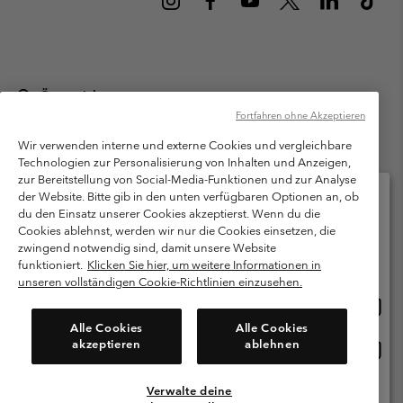
Österreich
Fortfahren ohne Akzeptieren
©
2026
Columbia Sportswear Austria GmbH. Moosfeldstraße 1, 5101
Bergheim, Salzburg Österreich. Alle Rechte vorbehalten.
Wir verwenden interne und externe Cookies und vergleichbare
Technologien zur Personalisierung von Inhalten und Anzeigen,
Nutzungsbedingungen
Allgemeine Verkaufsbedingungen
Garantie
zur Bereitstellung von Social-Media-Funktionen und zur Analyse
Datenschutzerklärung
der Website. Bitte gib in den unten verfügbaren Optionen an, ob
du den Einsatz unserer Cookies akzeptierst. Wenn du die
Bestimmungen und Bedingungen des Mitglieder Programms
Cookies ablehnst, werden wir nur die Cookies einsetzen, die
Bitte wählen Sie Ihr Lieferland und Ihre Sprache
zwingend notwendig sind, damit unsere Website
Nutzungsbedingungen Für Nutzergenerierte Inhalte
Impressum
Online-Einkauf verfügbar
funktioniert.
Klicken Sie hier, um weitere Informationen in
Cookies
unseren vollständigen Cookie-Richtlinien einzusehen.
Online
United States
Einkau
Kundenservice: Mo- Fr. 9:00 - 13:00 & 14:00- 18:00 Uhr
Alle Cookies
Alle Cookies
(+)43720880525
verfü
akzeptieren
ablehnen
Online
Österreich
Einkau
verfü
Verwalte deine
Alle Länder Anzeigen