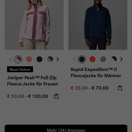
Rapid Expedition™ II
Neue Farben
Fleecejacke für Männer
Juniper Peak™ Full-Zip
Fleece-Jacke für Frauen
Minimum sale price:
Maximum price:
€ 35,00
-
€ 70,00
Minimum sale price:
Maximum price:
€ 50,00
-
€ 100,00
Mehr (36) Anzeigen