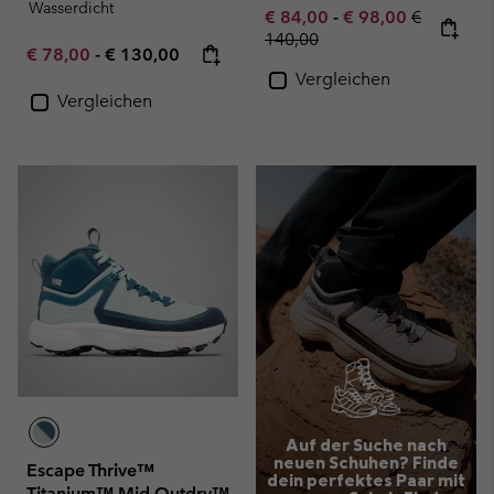
Wasserdicht
Minimum sale price:
Maximum sale pric
Regular pr
€ 84,00
-
€ 98,00
€
140,00
Minimum sale price:
Maximum price:
€ 78,00
-
€ 130,00
Vergleichen
Vergleichen
Auf der Suche nach
neuen Schuhen? Finde
Escape Thrive™
dein perfektes Paar mit
Titanium™ Mid Outdry™