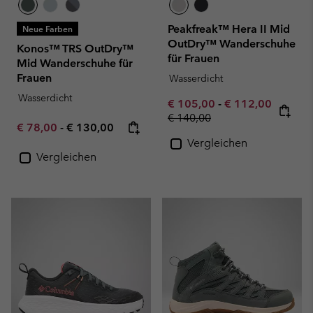
Peakfreak™ Hera II Mid
Neue Farben
OutDry™ Wanderschuhe
Konos™ TRS OutDry™
für Frauen
Mid Wanderschuhe für
Frauen
Wasserdicht
Wasserdicht
Minimum sale price:
Maximum sale pr
€ 105,00
-
€ 112,00
Regular price:
€ 140,00
Minimum sale price:
Maximum price:
€ 78,00
-
€ 130,00
Vergleichen
Vergleichen