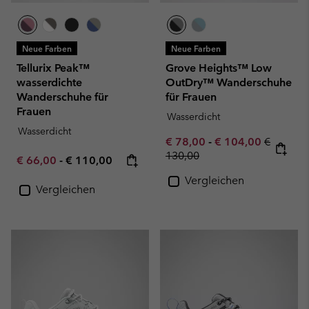
Neue Farben
Neue Farben
Tellurix Peak™
Grove Heights™ Low
wasserdichte
OutDry™ Wanderschuhe
Wanderschuhe für
für Frauen
Frauen
Wasserdicht
Wasserdicht
Minimum sale price:
Maximum sale pric
Regular 
€ 78,00
-
€ 104,00
€
130,00
Minimum sale price:
Maximum price:
€ 66,00
-
€ 110,00
Vergleichen
Vergleichen