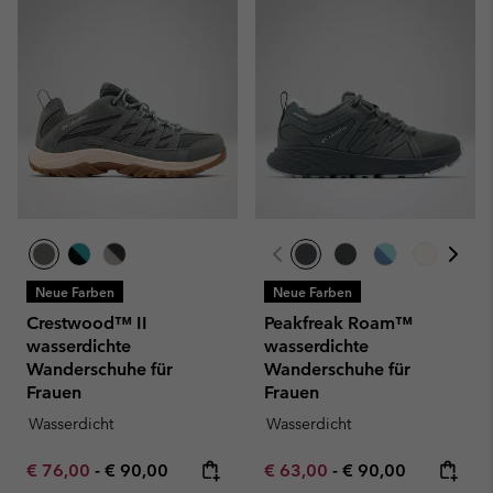
Neue Farben
Neue Farben
Crestwood™ II
Peakfreak Roam™
wasserdichte
wasserdichte
Wanderschuhe für
Wanderschuhe für
Frauen
Frauen
Wasserdicht
Wasserdicht
Minimum sale price:
Maximum price:
Minimum sale price:
Maximum price:
€ 76,00
-
€ 90,00
€ 63,00
-
€ 90,00