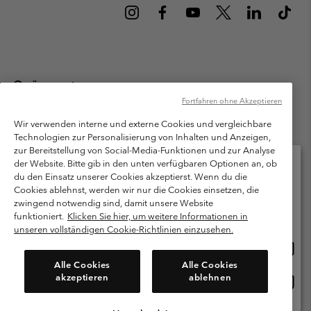
Österreich
Fortfahren ohne Akzeptieren
©
2026
Columbia Sportswear Austria GmbH. Moosfeldstraße 1, 5101
Bergheim, Salzburg Österreich. Alle Rechte vorbehalten.
Wir verwenden interne und externe Cookies und vergleichbare
Technologien zur Personalisierung von Inhalten und Anzeigen,
Nutzungsbedingungen
Allgemeine Verkaufsbedingungen
Garantie
zur Bereitstellung von Social-Media-Funktionen und zur Analyse
Datenschutzerklärung
der Website. Bitte gib in den unten verfügbaren Optionen an, ob
du den Einsatz unserer Cookies akzeptierst. Wenn du die
Bestimmungen und Bedingungen des Mitglieder Programms
Cookies ablehnst, werden wir nur die Cookies einsetzen, die
Bitte wählen Sie Ihr Lieferland und Ihre Sprache
zwingend notwendig sind, damit unsere Website
Nutzungsbedingungen Für Nutzergenerierte Inhalte
Impressum
Online-Einkauf verfügbar
funktioniert.
Klicken Sie hier, um weitere Informationen in
Cookies
unseren vollständigen Cookie-Richtlinien einzusehen.
Online
United States
Einkau
Kundenservice: Mo- Fr. 9:00 - 13:00 & 14:00- 18:00 Uhr
Alle Cookies
Alle Cookies
(+)43720880525
verfü
akzeptieren
ablehnen
Online
Österreich
Einkau
verfü