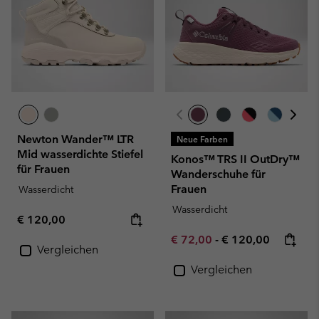
Newton Wander™ LTR
Neue Farben
Mid wasserdichte Stiefel
Konos™ TRS II OutDry™
für Frauen
Wanderschuhe für
Frauen
Wasserdicht
Wasserdicht
Regular price:
€ 120,00
Minimum sale price:
Maximum price:
€ 72,00
-
€ 120,00
Vergleichen
Vergleichen