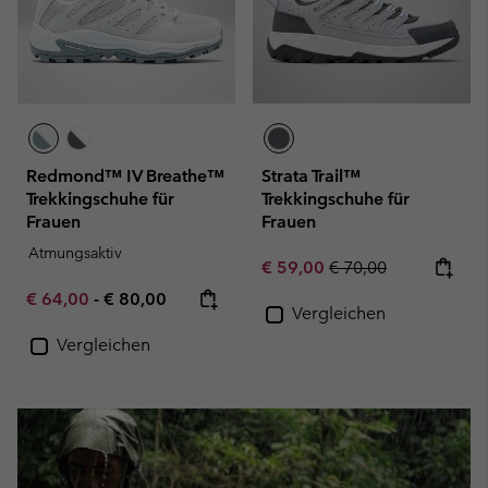
Redmond™ IV Breathe™
Strata Trail™
Trekkingschuhe für
Trekkingschuhe für
Frauen
Frauen
Atmungsaktiv
Sale price:
Regular price:
€ 59,00
€ 70,00
Minimum sale price:
Maximum price:
€ 64,00
-
€ 80,00
Vergleichen
Vergleichen