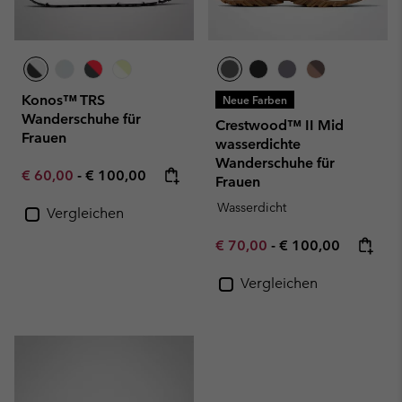
Konos™ TRS
Neue Farben
Wanderschuhe für
Crestwood™ II Mid
Frauen
wasserdichte
Wanderschuhe für
Minimum sale price:
Maximum price:
€ 60,00
-
€ 100,00
Frauen
Wasserdicht
Vergleichen
Minimum sale price:
Maximum price:
€ 70,00
-
€ 100,00
Vergleichen