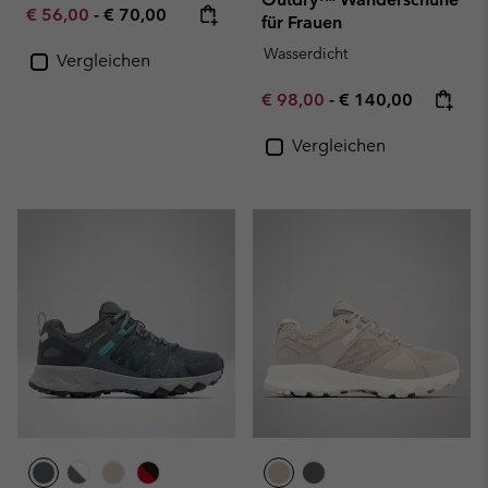
Minimum sale price:
Maximum price:
€ 56,00
-
€ 70,00
für Frauen
Wasserdicht
Vergleichen
Minimum sale price:
Maximum price:
€ 98,00
-
€ 140,00
Vergleichen