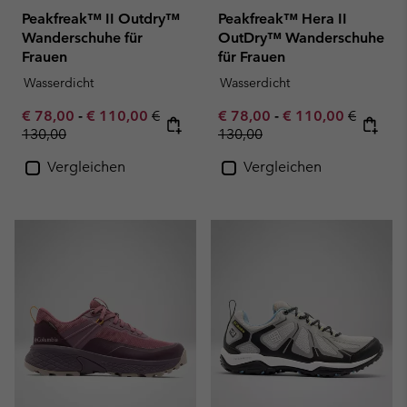
Peakfreak™ II Outdry™
Peakfreak™ Hera II
Wanderschuhe für
OutDry™ Wanderschuhe
Frauen
für Frauen
Wasserdicht
Wasserdicht
Minimum sale price:
Maximum sale price:
Regular price:
Minimum sale price:
Maximum sale pric
Regular 
€ 78,00
-
€ 110,00
€
€ 78,00
-
€ 110,00
€
130,00
130,00
Vergleichen
Vergleichen