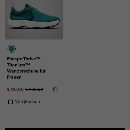
Escape Thrive™
Titanium™
Wanderschuhe für
Frauen
Sale price:
Regular price:
€ 90,00
€ 130,00
Vergleichen