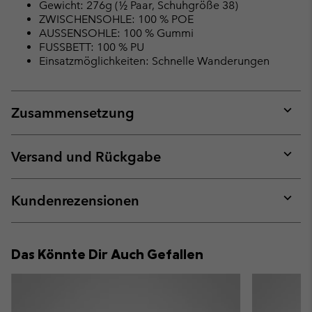
Gewicht: 276g (½ Paar, Schuhgröße 38)
ZWISCHENSOHLE: 100 % POE
AUSSENSOHLE: 100 % Gummi
FUSSBETT: 100 % PU
Einsatzmöglichkeiten: Schnelle Wanderungen
Zusammensetzung
Expan
or
collap
Versand und Rückgabe
sectio
Expan
or
collap
Kundenrezensionen
sectio
Expan
or
collap
Das Könnte Dir Auch Gefallen
sectio