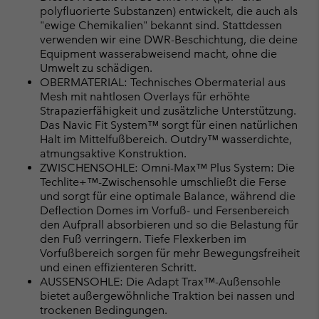
polyfluorierte Substanzen) entwickelt, die auch als
"ewige Chemikalien" bekannt sind. Stattdessen
verwenden wir eine DWR-Beschichtung, die deine
Equipment wasserabweisend macht, ohne die
Umwelt zu schädigen.
OBERMATERIAL: Technisches Obermaterial aus
Mesh mit nahtlosen Overlays für erhöhte
Strapazierfähigkeit und zusätzliche Unterstützung.
Das Navic Fit System™ sorgt für einen natürlichen
Halt im Mittelfußbereich. Outdry™ wasserdichte,
atmungsaktive Konstruktion.
ZWISCHENSOHLE: Omni-Max™ Plus System: Die
Techlite+™-Zwischensohle umschließt die Ferse
und sorgt für eine optimale Balance, während die
Deflection Domes im Vorfuß- und Fersenbereich
den Aufprall absorbieren und so die Belastung für
den Fuß verringern. Tiefe Flexkerben im
Vorfußbereich sorgen für mehr Bewegungsfreiheit
und einen effizienteren Schritt.
AUSSENSOHLE: Die Adapt Trax™-Außensohle
bietet außergewöhnliche Traktion bei nassen und
trockenen Bedingungen.