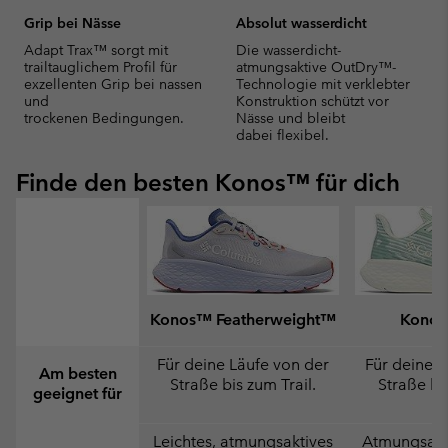
Grip bei Nässe
Absolut wasserdicht
Adapt Trax™ sorgt mit
Die wasserdicht-
trailtauglichem Profil für
atmungsaktive OutDry™-
exzellenten Grip bei nassen
Technologie mit verklebter
und
Konstruktion schützt vor
trockenen Bedingungen.
Nässe und bleibt
dabei flexibel.
Finde den besten Konos™ für dich
Konos™ Featherweight™
Konos
Für deine Läufe von der
Für deine L
Am besten
Straße bis zum Trail.
Straße bis
geeignet für
Leichtes, atmungsaktives
Atmungsakti