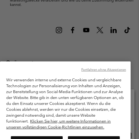
Marketingzwecke verarbeiten und wie du deine Zustimmung widerrufen
kannst.
Österreich
Fortfahren ohne Akzeptieren
©
2026
Columbia Sportswear Austria GmbH. Moosfeldstraße 1, 5101
Bergheim, Salzburg Österreich. Alle Rechte vorbehalten.
Wir verwenden interne und externe Cookies und vergleichbare
Technologien zur Personalisierung von Inhalten und Anzeigen,
Nutzungsbedingungen
Allgemeine Verkaufsbedingungen
Garantie
zur Bereitstellung von Social-Media-Funktionen und zur Analyse
Datenschutzerklärung
der Website. Bitte gib in den unten verfügbaren Optionen an, ob
du den Einsatz unserer Cookies akzeptierst. Wenn du die
Bestimmungen und Bedingungen des Mitglieder Programms
Cookies ablehnst, werden wir nur die Cookies einsetzen, die
Bitte wählen Sie Ihr Lieferland und Ihre Sprache
zwingend notwendig sind, damit unsere Website
Nutzungsbedingungen Für Nutzergenerierte Inhalte
Impressum
Online-Einkauf verfügbar
funktioniert.
Klicken Sie hier, um weitere Informationen in
Cookies
unseren vollständigen Cookie-Richtlinien einzusehen.
Online
United States