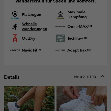
Wanderschuh für Speed und Komfort.
Maximale
Platzregen
Dämpfung
Schnelle
Omni-MAX™
wanderungen
OutDry
Techlite+™
Navic Fit™
Adapt Trax™
Details
Nr. #
2101081
Expan
or
collap
sectio