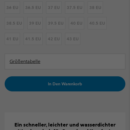
36 EU
36.5 EU
37 EU
37.5 EU
38 EU
38.5 EU
39 EU
39.5 EU
40 EU
40.5 EU
41 EU
41.5 EU
42 EU
43 EU
Größentabelle
In Den Warenkorb
Ein schneller, leichter und wasserdichter