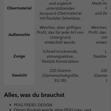
und zugleich
Mesh mit 
Obermaterial
unterstützendes
Fer
Jacquard-Obermaterial
und Zeh
mit flexibler Zehenbox.
Weiches, aber griffiges
Weiches, ab
Profil, das für jede Art von
Profil, das f
Außensohle
Untergrund
Unte
entwickelt wurde.
entwicke
Schnell trocknende,
Lei
Zunge
atmungsaktive,
flexible K
flexible Konstruktion
220 Gramm
226 
Gewicht
(Damenschuhgröße
(Damens
EU 38)
EU
Alles, was du brauchst
PFAS-FREIES DESIGN
Dieses Produkt wurde ohne PFAS (per- und