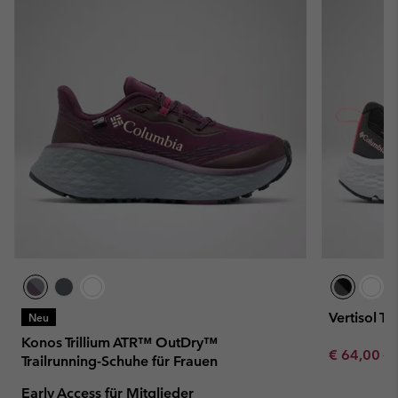
Vertisol T
Neu
Konos Trillium ATR™ OutDry™
Sale price:
Re
€ 64,00
€ 
Trailrunning-Schuhe für Frauen
Early Access für Mitglieder