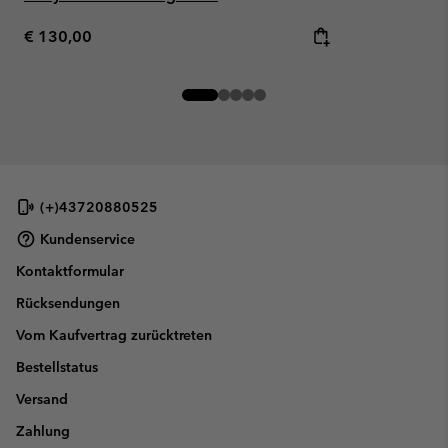
Regular price:
€ 130,00
(+)43720880525
Kundenservice
Kontaktformular
Rücksendungen
Vom Kaufvertrag zurücktreten
Bestellstatus
Versand
Zahlung