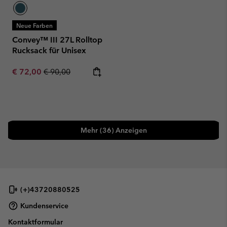
Neue Farben
Convey™ III 27L Rolltop
Rucksack für Unisex
Sale price:
Regular price:
€ 72,00
€ 90,00
Mehr (36) Anzeigen
(+)43720880525
Kundenservice
Kontaktformular