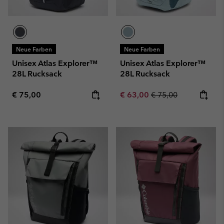
Neue Farben
Neue Farben
Unisex Atlas Explorer™
Unisex Atlas Explorer™
28L Rucksack
28L Rucksack
Regular price:
Sale price:
Regular price:
€ 75,00
€ 63,00
€ 75,00