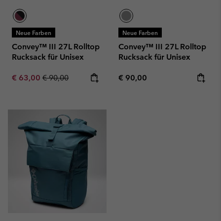
Neue Farben
Neue Farben
Convey™ III 27L Rolltop
Convey™ III 27L Rolltop
Rucksack für Unisex
Rucksack für Unisex
Sale price:
Regular price:
Regular price:
€ 63,00
€ 90,00
€ 90,00