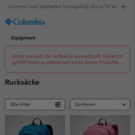
Hol dir einen 10 %-Gutschein
SKIP
Columbia
TO
Sportswear
CONTENT
Equipment
SKIP
TO
MAIN
NAV
Es tut uns leid, der Artikel ist ausverkauft. Vielleicht
gefällt Ihnen ja stattdessen eines dieser Produkte.
SKIP
TO
SEARCH
Rucksäcke
Alle Filter
Sortieren