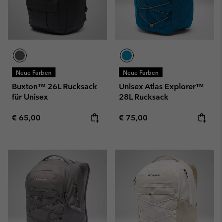
Neue Farben
Neue Farben
Buxton™ 26L Rucksack
Unisex Atlas Explorer™
für Unisex
28L Rucksack
Regular price:
Regular price:
€ 65,00
€ 75,00