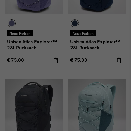
Neue Farben
Neue Farben
Unisex Atlas Explorer™
Unisex Atlas Explorer™
28L Rucksack
28L Rucksack
Regular price:
Regular price:
€ 75,00
€ 75,00