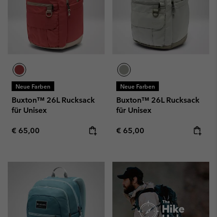
Neue Farben
Neue Farben
Buxton™ 26L Rucksack
Buxton™ 26L Rucksack
für Unisex
für Unisex
Regular price:
Regular price:
€ 65,00
€ 65,00