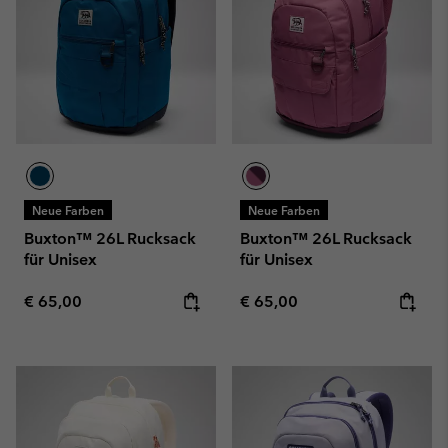
Neue Farben
Neue Farben
Buxton™ 26L Rucksack
Buxton™ 26L Rucksack
für Unisex
für Unisex
Regular price:
Regular price:
€ 65,00
€ 65,00