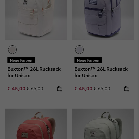
Neue Farben
Neue Farben
Buxton™ 26L Rucksack
Buxton™ 26L Rucksack
für Unisex
für Unisex
Sale price:
Regular price:
Sale price:
Regular price:
€ 45,00
€ 65,00
€ 45,00
€ 65,00