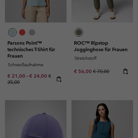
Parsons Point™
ROC™ Ripstop
technisches T-Shirt für
Jogginghose für Frauen
Frauen
Stretchstoff
Schweißaufnahme
Sale price:
Regular price:
€ 56,00
€ 70,00
Minimum sale price:
Maximum sale price:
Regular price:
€ 21,00
-
€ 24,00
€
35,00