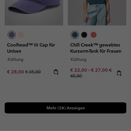
Coolhead™ III Cap für
Chill Creek™ gewebtes
Unisex
Kurzarm-Tank für Frauen
Kühlung
Kühlung
Minimum sale price:
Maximum sale pric
Regular pr
€ 22,00
-
€ 27,00
€
Sale price:
Regular price:
€ 28,00
€ 35,00
45,00
Mehr (36) Anzeigen