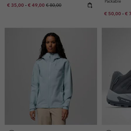
Packable
Minimum sale price:
Maximum sale price:
Regular price:
€ 35,00
-
€ 49,00
€ 80,00
Minimum sal
Ma
€ 50,00
-
€ 