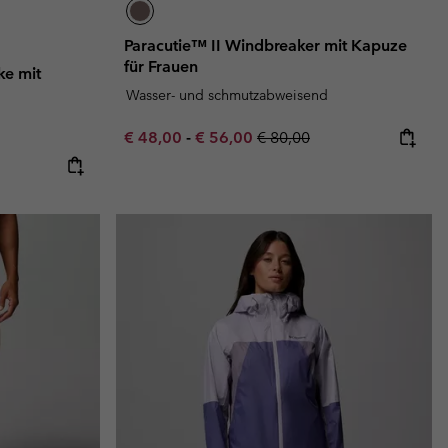
Paracutie™ II Windbreaker mit Kapuze
für Frauen
ke mit
Wasser- und schmutzabweisend
Minimum sale price:
Maximum sale price:
Regular price:
€ 48,00
-
€ 56,00
€ 80,00