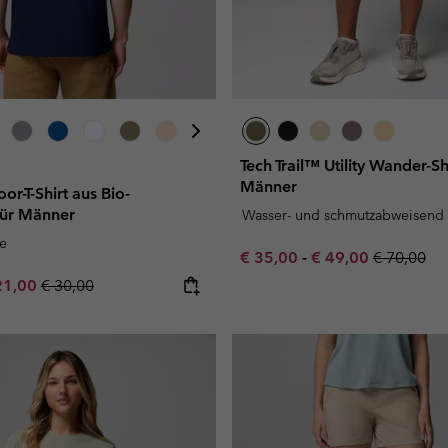
Tech Trail™ Utility Wander-Sh
Männer
-T-Shirt aus Bio-
ür Männer
Wasser- und schmutzabweisend
e
Minimum sale price:
Maximum sale pric
Regular pr
€ 35,00
-
€ 49,00
€ 70,00
e price:
ximum sale price:
Regular price:
21,00
€ 30,00