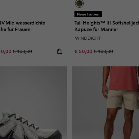
Neue Farben
V Mid wasserdichte
Tall Heights™ III Softshelljac
he für Frauen
Kapuze für Männer
WINDDICHT
e price:
ximum sale price:
Regular price:
Sale price:
Regular price:
70,00
€ 100,00
€ 50,00
€ 100,00