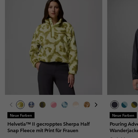
Neue Farben
Neue Farben
Helvetia™ II gecropptes Sherpa Half
Pouring Adve
Snap Fleece mit Print für Frauen
Wanderjacke