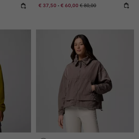
Minimum sale price:
Maximum sale price:
Regular price:
e:
ice:
€ 37,50
-
€ 60,00
€ 80,00