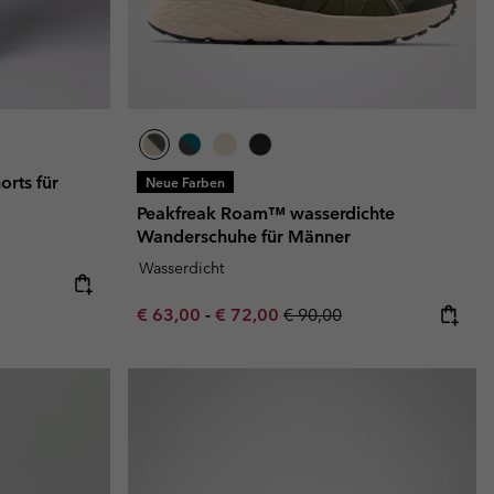
orts für
Neue Farben
Peakfreak Roam™ wasserdichte
Wanderschuhe für Männer
Wasserdicht
e:
ice:
Minimum sale price:
Maximum sale price:
Regular price:
€ 63,00
-
€ 72,00
€ 90,00