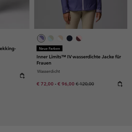
ekking-
Neue Farben
Inner Limits™ IV wasserdichte Jacke für
Frauen
Wasserdicht
e:
ice:
Minimum sale price:
Maximum sale price:
Regular price:
€ 72,00
-
€ 96,00
€ 120,00