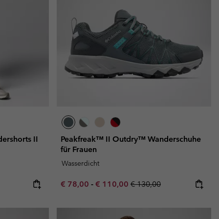
ershorts II
Peakfreak™ II Outdry™ Wanderschuhe
für Frauen
Wasserdicht
e:
ice:
Minimum sale price:
Maximum sale price:
Regular price:
€ 78,00
-
€ 110,00
€ 130,00