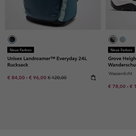
Neue Farben
Neue Farben
Unisex Landroamer™ Everyday 24L
Grove Heig
Rucksack
Wanderschuh
Wasserdicht
Minimum sale price:
Maximum sale price:
Regular price:
€ 84,00
-
€ 96,00
€ 120,00
Minimum sal
Ma
€ 78,00
-
€ 