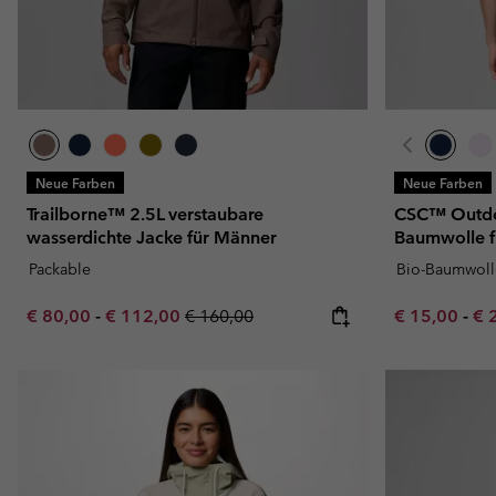
Neue Farben
Neue Farben
Trailborne™ 2.5L verstaubare
CSC™ Outdoor
wasserdichte Jacke für Männer
Baumwolle f
Packable
Bio-Baumwoll
Minimum sale price:
Maximum sale price:
Regular price:
Minimum sal
Ma
€ 80,00
-
€ 112,00
€ 160,00
€ 15,00
-
€ 