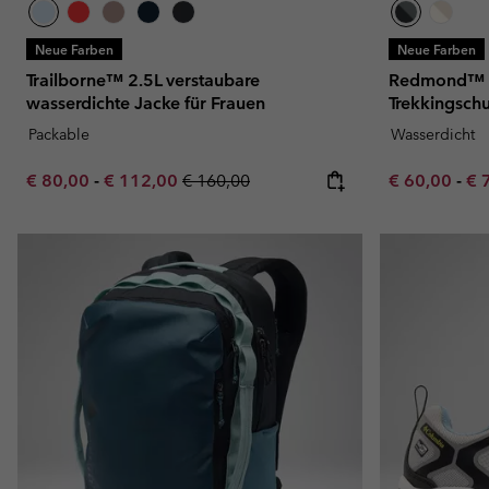
Neue Farben
Neue Farben
Trailborne™ 2.5L verstaubare
Redmond™ I
wasserdichte Jacke für Frauen
Trekkingschu
Packable
Wasserdicht
Minimum sale price:
Maximum sale price:
Regular price:
Minimum sal
Ma
€ 80,00
-
€ 112,00
€ 160,00
€ 60,00
-
€ 