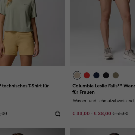
technisches T-Shirt für
Columbia Leslie Falls™ Wand
für Frauen
Wasser- und schmutzabweisend
lar price:
Minimum sale price:
Maximum sale pric
Regular pr
5,00
€ 33,00
-
€ 38,00
€ 55,00