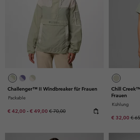
Challenger™ II Windbreaker für Frauen
Chill Creek™ 
Frauen
Packable
Kühlung
Minimum sale price:
Maximum sale price:
Regular price:
€ 42,00
-
€ 49,00
€ 70,00
Sale price:
Regu
€ 32,00
€ 6