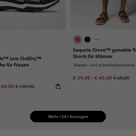
Sequoia Grove™ gewebte Tr
Shorts für Männer
hts™ Low OutDry™
e für Frauen
Wasser- und schmutzabweisend
Minimum sale price:
Maximum sale pric
Regular pr
€ 39,00
-
€ 45,00
€ 65,00
e price:
ximum sale price:
Regular price:
104,00
€ 130,00
Mehr (36) Anzeigen