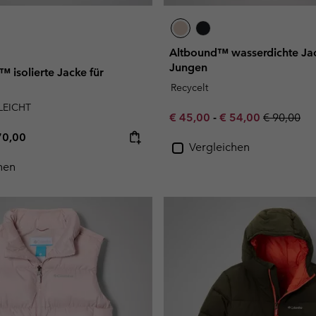
Altbound™ wasserdichte Jac
Jungen
 isolierte Jacke für
Recycelt
LEICHT
Minimum sale price:
Maximum sale pric
Regular pr
€ 45,00
-
€ 54,00
€ 90,00
e price:
ximum price:
70,00
Vergleichen
hen