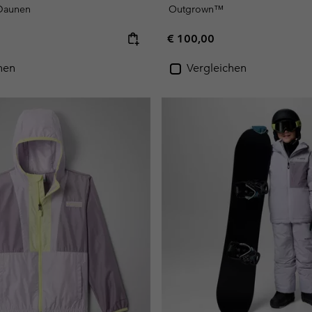
 Daunen
Outgrown™
e:
Regular price:
€ 100,00
hen
Vergleichen