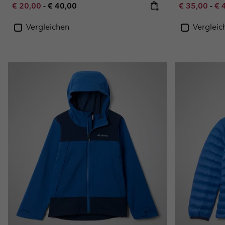
Minimum sale price:
Maximum price:
Minimum sal
Ma
€ 20,00
-
€ 40,00
€ 35,00
-
€ 
Vergleichen
Vergleic