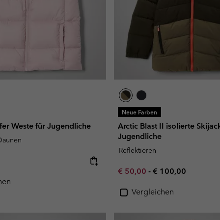
Neue Farben
fer Weste für Jugendliche
Arctic Blast II isolierte Skijac
Jugendliche
 Daunen
Reflektieren
e:
Minimum sale price:
Maximum price:
€ 50,00
-
€ 100,00
hen
Vergleichen