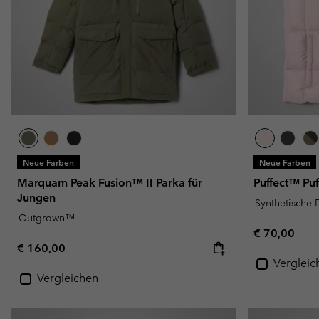
Neue Farben
Neue Farben
Marquam Peak Fusion™ II Parka für
Puffect™ Puf
Jungen
Synthetische
Outgrown™
Regular pric
€ 70,00
Regular price:
€ 160,00
Vergleic
Vergleichen