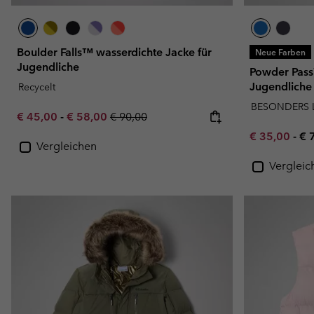
Boulder Falls™ wasserdichte Jacke für
Neue Farben
Jugendliche
Powder Pass™
Jugendliche
Recycelt
BESONDERS 
Minimum sale price:
Maximum sale price:
Regular price:
€ 45,00
-
€ 58,00
€ 90,00
Minimum sal
Ma
€ 35,00
-
€ 
Vergleichen
Vergleic