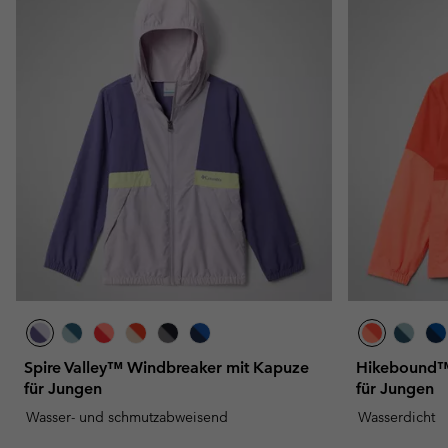
Fleecejacken
Fleecejacken
Omni-MAX™
Amaze™
Technische Fleece
Technische Fleece
Omni-MAX™
Sherpa fleece
Sherpa Fleece
Alltags-Fleece
Alltags-Fleece
Fleecewesten
Fleecewesten
Spire Valley™ Windbreaker mit Kapuze
Hikebound™ 
für Jungen
für Jungen
Wasser- und schmutzabweisend
Wasserdicht