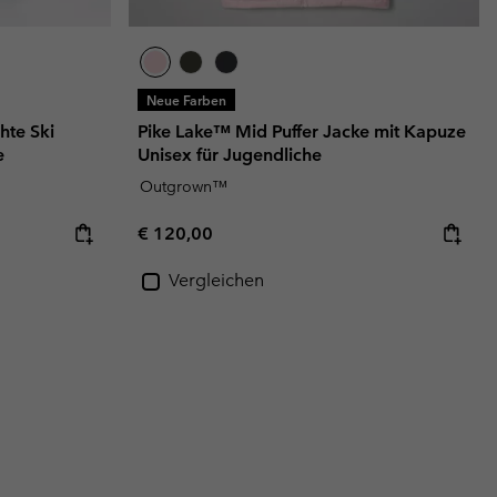
Neue Farben
te Ski
Pike Lake™ Mid Puffer Jacke mit Kapuze
e
Unisex für Jugendliche
Outgrown™
Regular price:
€ 120,00
Vergleichen