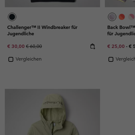
Challenger™ II Windbreaker für
Back Bowl™ 
Jugendliche
für Jugendli
Sale price:
Regular price:
Minimum sal
Ma
€ 30,00
€ 60,00
€ 25,00
-
€ 
Vergleichen
Vergleic