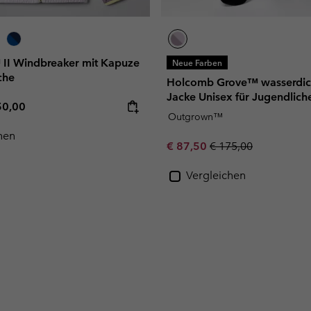
II Windbreaker mit Kapuze
Neue Farben
che
Holcomb Grove™ wasserdich
Jacke Unisex für Jugendlich
e price:
ximum price:
50,00
Outgrown™
hen
Sale price:
Regular price:
€ 87,50
€ 175,00
Vergleichen