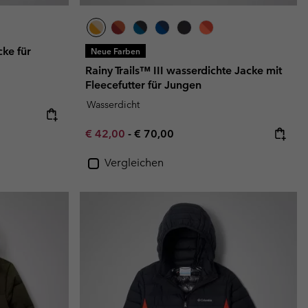
ke für
Neue Farben
Rainy Trails™ III wasserdichte Jacke mit
Fleecefutter für Jungen
Wasserdicht
e:
ice:
Minimum sale price:
Maximum price:
€ 42,00
-
€ 70,00
Vergleichen