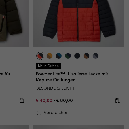
Neue Farben
ke für
Powder Lite™ II isolierte Jacke mit
Kapuze für Jungen
BESONDERS LEICHT
Minimum sale price:
Maximum price:
€ 40,00
-
€ 80,00
Vergleichen