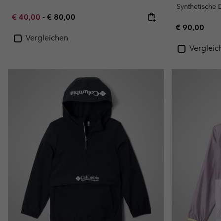
Synthetische
Minimum sale price:
Maximum price:
€ 40,00
-
€ 80,00
Regular pric
€ 90,00
Vergleichen
Vergleic