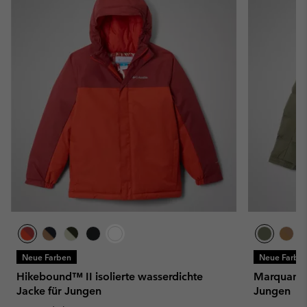
Neue Farben
Neue Farbe
Hikebound™ II isolierte wasserdichte
Marquam P
Jacke für Jungen
Jungen