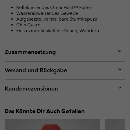
Reflektierendes Omni-Heat™ Futter
Wasserabweisendes Gewebe
Aufgesetzte, verstellbare Sturmkapuze
Chin Guard
Einsatzmöglichkeiten: Gehen, Wandern
Zusammensetzung
Expan
or
collap
Versand und Rückgabe
sectio
Expan
or
collap
Kundenrezensionen
sectio
Expan
or
collap
Das Könnte Dir Auch Gefallen
sectio