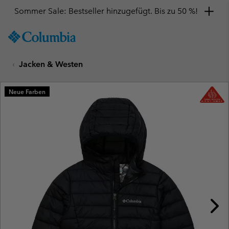
Sommer Sale: Bestseller hinzugefügt. Bis zu 50 %!
SKIP
Columbia
TO
Sportswear
CONTENT
Jacken & Westen
SKIP
TO
MAIN
Neue Farben
NAV
SKIP
TO
SEARCH