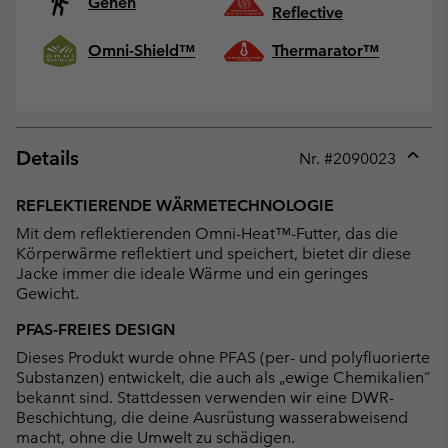
Gehen
Reflective
Omni-Shield™
Thermarator™
Details
Nr. #
2090023
Expan
or
REFLEKTIERENDE WÄRMETECHNOLOGIE
collap
Mit dem reflektierenden Omni-Heat™-Futter, das die
sectio
Körperwärme reflektiert und speichert, bietet dir diese
Jacke immer die ideale Wärme und ein geringes
Gewicht.
PFAS-FREIES DESIGN
Dieses Produkt wurde ohne PFAS (per- und polyfluorierte
Substanzen) entwickelt, die auch als „ewige Chemikalien“
bekannt sind. Stattdessen verwenden wir eine DWR-
Beschichtung, die deine Ausrüstung wasserabweisend
macht, ohne die Umwelt zu schädigen.