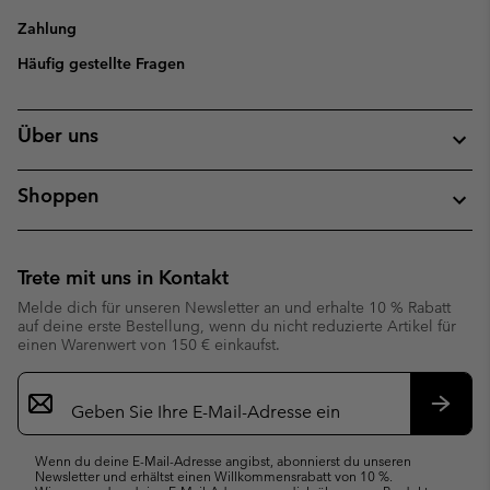
Zahlung
Häufig gestellte Fragen
Über uns
Shoppen
Trete mit uns in Kontakt
Melde dich für unseren Newsletter an und erhalte 10 % Rabatt
auf deine erste Bestellung, wenn du nicht reduzierte Artikel für
einen Warenwert von 150 € einkaufst.
Newsletter-
Anmeldung
Abonn
Wenn du deine E-Mail-Adresse angibst, abonnierst du unseren
Newsletter und erhältst einen Willkommensrabatt von 10 %.