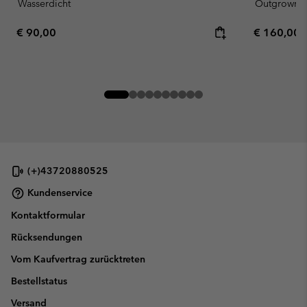
Wasserdicht
Outgrown
Regular price:
Regular pr
€ 90,00
€ 160,00
(+)43720880525
Kundenservice
Kontaktformular
Rücksendungen
Vom Kaufvertrag zurücktreten
Bestellstatus
Versand