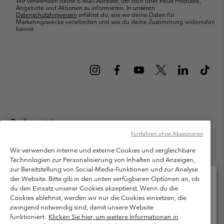
Wir verwenden deine E-Mail-Adresse, um dich über neue Produkte,
Angebote und Aktionen zu informieren. In unseren
Datenschutzhinweisen
erfährst du, wie wir deine Daten für
Marketingzwecke verarbeiten und wie du deine Zustimmung widerrufen
kannst.
Österreich
Fortfahren ohne Akzeptieren
©
2026
Columbia Sportswear Austria GmbH. Moosfeldstraße 1, 5101
Bergheim, Salzburg Österreich. Alle Rechte vorbehalten.
Wir verwenden interne und externe Cookies und vergleichbare
Technologien zur Personalisierung von Inhalten und Anzeigen,
Nutzungsbedingungen
Allgemeine Verkaufsbedingungen
Garantie
zur Bereitstellung von Social-Media-Funktionen und zur Analyse
Datenschutzerklärung
der Website. Bitte gib in den unten verfügbaren Optionen an, ob
du den Einsatz unserer Cookies akzeptierst. Wenn du die
Bestimmungen und Bedingungen des Mitglieder Programms
Cookies ablehnst, werden wir nur die Cookies einsetzen, die
Bitte wählen Sie Ihr Lieferland und Ihre Sprache
zwingend notwendig sind, damit unsere Website
Nutzungsbedingungen Für Nutzergenerierte Inhalte
Impressum
Online-Einkauf verfügbar
funktioniert.
Klicken Sie hier, um weitere Informationen in
Cookies