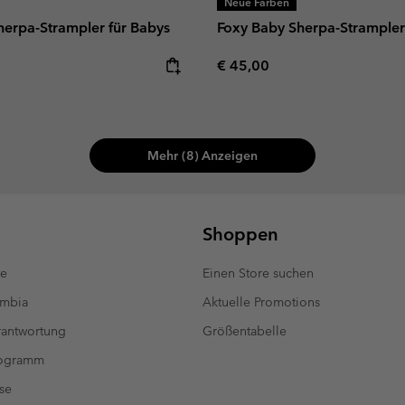
Neue Farben
herpa-Strampler für Babys
Foxy Baby Sherpa-Strampler
e:
Regular price:
€ 45,00
Mehr (8) Anzeigen
Shoppen
te
Einen Store suchen
umbia
Aktuelle Promotions
antwortung
Größentabelle
rogramm
se