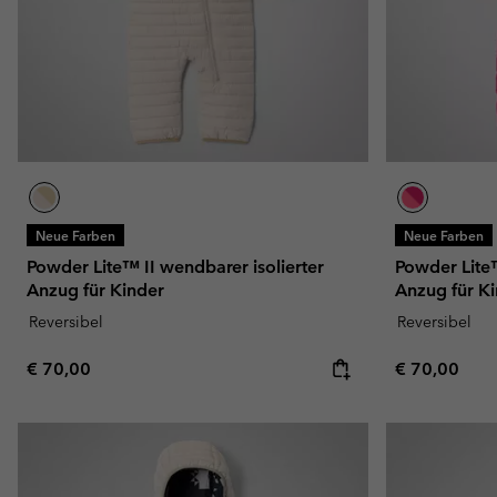
Neue Farben
Neue Farben
Powder Lite™ II wendbarer isolierter
Powder Lite™
Anzug für Kinder
Anzug für K
Reversibel
Reversibel
Regular price:
Regular pric
€ 70,00
€ 70,00