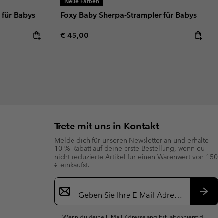
Neue Farben
 für Babys
Foxy Baby Sherpa-Strampler für Babys
Regular price:
€ 45,00
Trete mit uns in Kontakt
Melde dich für unseren Newsletter an und erhalte
10 % Rabatt auf deine erste Bestellung, wenn du
nicht reduzierte Artikel für einen Warenwert von 150
€ einkaufst.
Newsletter-
Anmeldung
Abo
Wenn du deine E-Mail-Adresse angibst, abonnierst du