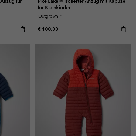
 Anzug für
Pike Lake™ isolierter Anzug mit Kapuze
für Kleinkinder
Outgrown™
Regular price:
€ 100,00