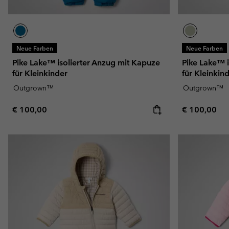
Neue Farben
Neue Farben
Pike Lake™ isolierter Anzug mit Kapuze
Pike Lake™ i
für Kleinkinder
für Kleinkin
Outgrown™
Outgrown™
Regular price:
Regular pric
€ 100,00
€ 100,00