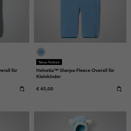
Neue Farben
rall für
Helvetia™ Sherpa-Fleece Overall für
Kleinkinder
Regular price:
€ 45,00