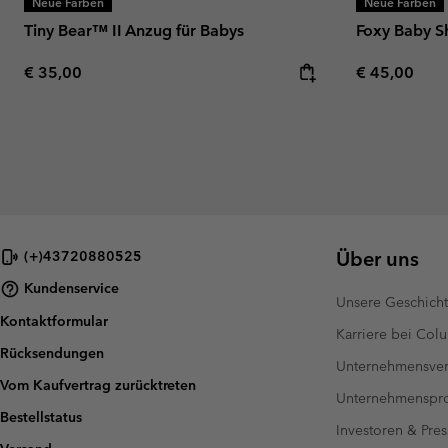
Neue Farben
Neue Farben
Tiny Bear™ II Anzug für Babys
Foxy Baby S
Regular price:
Regular pric
€ 35,00
€ 45,00
Über uns
(+)43720880525
Kundenservice
Unsere Geschich
Kontaktformular
Karriere bei Col
Rücksendungen
Unternehmensver
Vom Kaufvertrag zurücktreten
Unternehmensp
Bestellstatus
Investoren & Pres