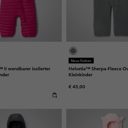
Neue Farben
 II wendbarer isolierter
Helvetia™ Sherpa-Fleece Ove
inder
Kleinkinder
Regular price:
€ 45,00
e: