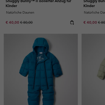
Snuggly Bunny™ II isolierter Anzug für
Snuggly Bunn
Kinder
Kinder
Natürliche Daunen
Natürliche D
Sale price:
Regular price:
Sale price:
Regu
€ 40,00
€ 80,00
€ 40,00
€ 8