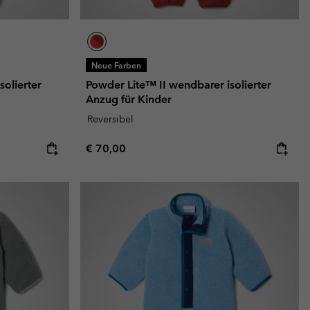
Neue Farben
solierter
Powder Lite™ II wendbarer isolierter
Anzug für Kinder
Reversibel
Regular price:
€ 70,00