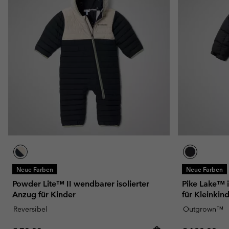
Neue Farben
Neue Farben
Powder Lite™ II wendbarer isolierter
Pike Lake™ i
Anzug für Kinder
für Kleinkin
Reversibel
Outgrown™