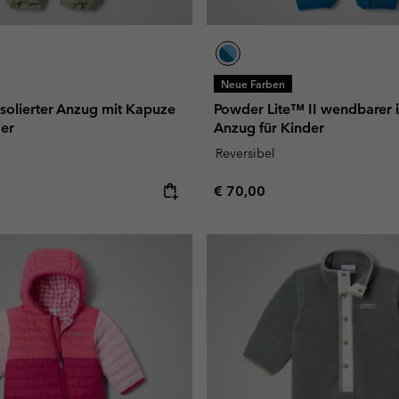
Neue Farben
solierter Anzug mit Kapuze
Powder Lite™ II wendbarer i
der
Anzug für Kinder
Reversibel
e:
Regular price:
€ 70,00