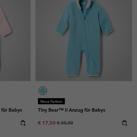
Neue Farben
 für Babys
Tiny Bear™ II Anzug für Babys
Sale price:
Regular price:
€ 17,50
€ 35,00