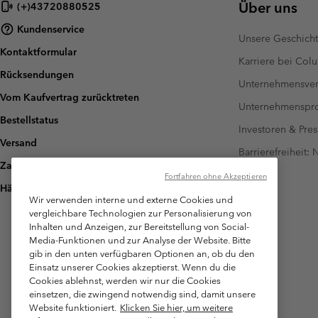
Über uns
(+)43720880525
Fleecejacken
Fleecejacken
Omni-MAX™
Amaze™
Kundenservice
Technische Fleece
Technische Fleece
Omni-MAX™
Unsere Geschich
Kontaktformular
Sherpa fleece
Sherpa Fleece
Karriere bei Col
Rücksendungen
Alltags-Fleece
Alltags-Fleece
Unternehmensver
Vom Kaufvertrag zurücktreten
Fleecewesten
Fleecewesten
Unternehmensp
Bestellstatus
Investoren & Pres
Versand
Barrierefreiheit:
Zahlung
Fortfahren ohne Akzeptieren
Häufig gestellte Fragen
Wir verwenden interne und externe Cookies und
vergleichbare Technologien zur Personalisierung von
Inhalten und Anzeigen, zur Bereitstellung von Social-
Media-Funktionen und zur Analyse der Website. Bitte
gib in den unten verfügbaren Optionen an, ob du den
Einsatz unserer Cookies akzeptierst. Wenn du die
Cookies ablehnst, werden wir nur die Cookies
einsetzen, die zwingend notwendig sind, damit unsere
Website funktioniert.
Klicken Sie hier, um weitere