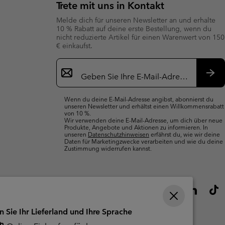
Trete mit uns in Kontakt
terhandschuhe
er Handschuhe
Guide Für Wasserdichte Artikel
Guide Für Wasserdichte Artikel
Melde dich für unseren Newsletter an und erhalte
10 % Rabatt auf deine erste Bestellung, wenn du
ng in
en-Produkte
nicht reduzierte Artikel für einen Warenwert von 150
ßen
€ einkaufst.
Newsletter-
ner-Produkte
Anmeldung
Abo
Wenn du deine E-Mail-Adresse angibst, abonnierst du
unseren Newsletter und erhältst einen Willkommensrabatt
von 10 %.
Wir verwenden deine E-Mail-Adresse, um dich über neue
Produkte, Angebote und Aktionen zu informieren. In
unseren
Datenschutzhinweisen
erfährst du, wie wir deine
Daten für Marketingzwecke verarbeiten und wie du deine
Zustimmung widerrufen kannst.
n Sie Ihr Lieferland und Ihre Sprache