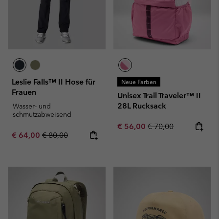
Leslie Falls™ II Hose für
Neue Farben
Frauen
Unisex Trail Traveler™ II
28L Rucksack
Wasser- und
schmutzabweisend
Sale price:
Regular price:
€ 56,00
€ 70,00
Sale price:
Regular price:
€ 64,00
€ 80,00