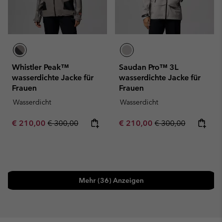
Whistler Peak™
Saudan Pro™ 3L
wasserdichte Jacke für
wasserdichte Jacke für
Frauen
Frauen
Wasserdicht
Wasserdicht
Sale price:
Regular price:
Sale price:
Regular price:
€ 210,00
€ 300,00
€ 210,00
€ 300,00
Mehr (36) Anzeigen