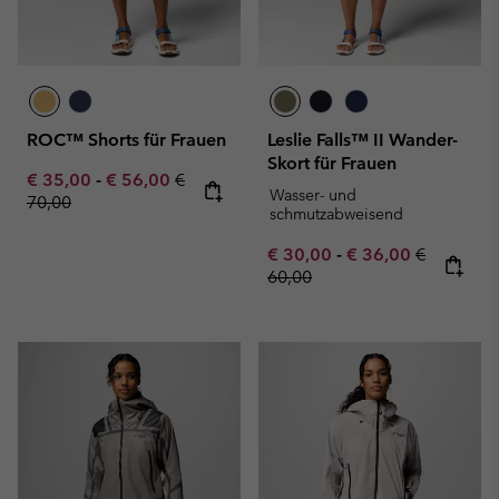
ROC™ Shorts für Frauen
Leslie Falls™ II Wander-
Skort für Frauen
Minimum sale price:
Maximum sale price:
Regular price:
€ 35,00
-
€ 56,00
€
Wasser- und
70,00
schmutzabweisend
Minimum sale price:
Maximum sale pric
Regular pr
€ 30,00
-
€ 36,00
€
60,00