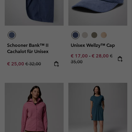
Schooner Bank™ II
Unisex Wellzy™ Cap
Cachalot für Unisex
Minimum sale price:
Maximum sale pric
Regular pr
€ 17,00
-
€ 28,00
€
35,00
Sale price:
Regular price:
€ 25,00
€ 32,00