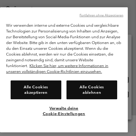
Österreich
Fortfahren ohne Akzeptieren
©
2026
Columbia Sportswear Austria GmbH. Moosfeldstraße 1, 5101
Bergheim, Salzburg Österreich. Alle Rechte vorbehalten.
Wir verwenden interne und externe Cookies und vergleichbare
Technologien zur Personalisierung von Inhalten und Anzeigen,
Nutzungsbedingungen
Allgemeine Verkaufsbedingungen
Garantie
zur Bereitstellung von Social-Media-Funktionen und zur Analyse
Datenschutzerklärung
der Website. Bitte gib in den unten verfügbaren Optionen an, ob
du den Einsatz unserer Cookies akzeptierst. Wenn du die
Bestimmungen und Bedingungen des Mitglieder Programms
Cookies ablehnst, werden wir nur die Cookies einsetzen, die
Bitte wählen Sie Ihr Lieferland und Ihre Sprache
zwingend notwendig sind, damit unsere Website
Nutzungsbedingungen Für Nutzergenerierte Inhalte
Impressum
Online-Einkauf verfügbar
funktioniert.
Klicken Sie hier, um weitere Informationen in
Cookies
unseren vollständigen Cookie-Richtlinien einzusehen.
Online
United States
Einkau
Kundenservice: Mo- Fr. 9:00 - 13:00 & 14:00- 18:00 Uhr
Alle Cookies
Alle Cookies
(+)43720880525
verfü
akzeptieren
ablehnen
Online
Österreich
Einkau
verfü
Verwalte deine
Alle Länder Anzeigen
Cookie-Einstellungen
Menu
Suche
Anmelden
Mini
Cart