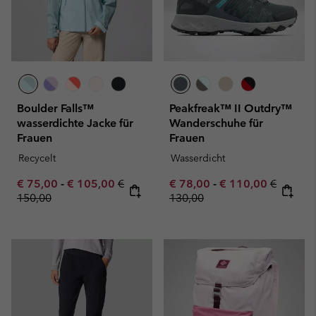
Boulder Falls™
Peakfreak™ II Outdry™
wasserdichte Jacke für
Wanderschuhe für
Frauen
Frauen
Recycelt
Wasserdicht
Minimum sale price:
Maximum sale price:
Regular price:
Minimum sale price:
Maximum sale pric
Regular 
€ 75,00
-
€ 105,00
€
€ 78,00
-
€ 110,00
€
150,00
130,00