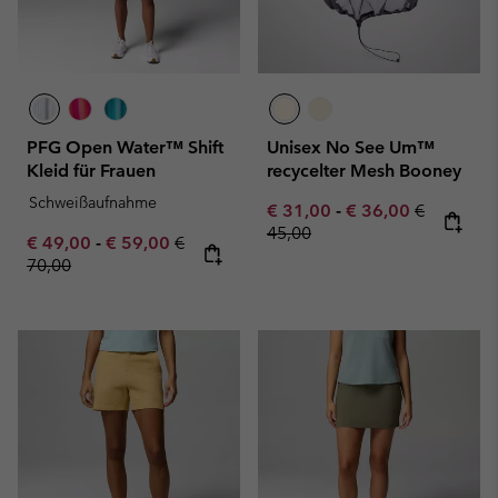
PFG Open Water™ Shift
Unisex No See Um™
Kleid für Frauen
recycelter Mesh Booney
Schweißaufnahme
Minimum sale price:
Maximum sale pric
Regular pr
€ 31,00
-
€ 36,00
€
45,00
Minimum sale price:
Maximum sale price:
Regular price:
€ 49,00
-
€ 59,00
€
70,00