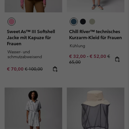
Sweet As™ III Softshell
Chill River™ technisches
Jacke mit Kapuze für
Kurzarm-Kleid für Frauen
Frauen
Kühlung
Wasser- und
Minimum sale price:
Maximum sale pric
Regular pr
€ 32,00
-
€ 52,00
€
schmutzabweisend
65,00
Sale price:
Regular price:
€ 70,00
€ 100,00