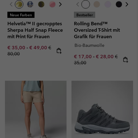
Neue Farben
Bestseller
Helvetia™ II gecropptes
Rolling Bend™
Sherpa Half Snap Fleece
Oversized T-Shirt mit
mit Print für Frauen
Grafik für Frauen
Bio-Baumwolle
Minimum sale price:
Maximum sale price:
Regular price:
€ 35,00
-
€ 49,00
€
80,00
Minimum sale price:
Maximum sale pric
Regular pr
€ 17,00
-
€ 28,00
€
35,00