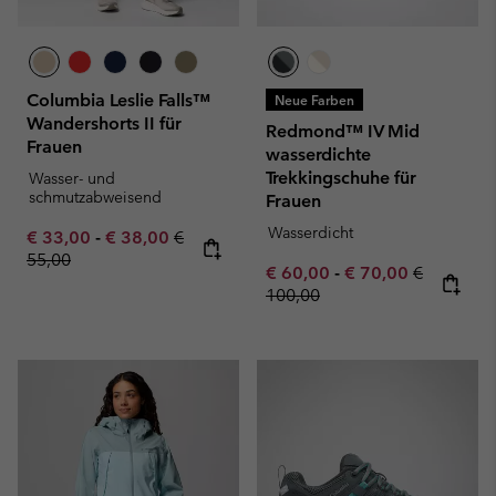
Columbia Leslie Falls™
Neue Farben
Wandershorts II für
Redmond™ IV Mid
Frauen
wasserdichte
Trekkingschuhe für
Wasser- und
schmutzabweisend
Frauen
Wasserdicht
Minimum sale price:
Maximum sale price:
Regular price:
€ 33,00
-
€ 38,00
€
55,00
Minimum sale price:
Maximum sale pric
Regular pr
€ 60,00
-
€ 70,00
€
100,00