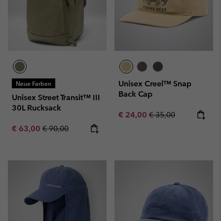
Unisex Creel™ Snap
Neue Farben
Back Cap
Unisex Street Transit™ III
30L Rucksack
Sale price:
Regular price:
€ 24,00
€ 35,00
Sale price:
Regular price:
€ 63,00
€ 90,00