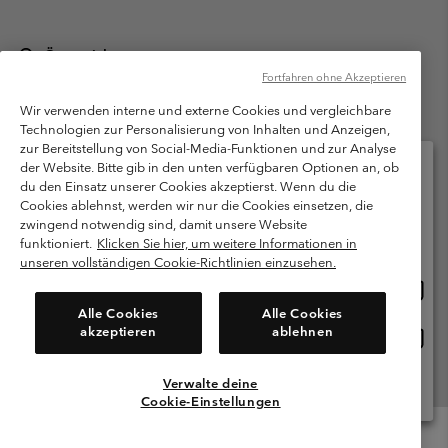
Österreich
Fortfahren ohne Akzeptieren
©
2026
Columbia Sportswear Austria GmbH. Moosfeldstraße 1, 5101
Bergheim, Salzburg Österreich. Alle Rechte vorbehalten.
Wir verwenden interne und externe Cookies und vergleichbare
Technologien zur Personalisierung von Inhalten und Anzeigen,
Nutzungsbedingungen
Allgemeine Verkaufsbedingungen
Garantie
zur Bereitstellung von Social-Media-Funktionen und zur Analyse
Datenschutzerklärung
der Website. Bitte gib in den unten verfügbaren Optionen an, ob
du den Einsatz unserer Cookies akzeptierst. Wenn du die
Bestimmungen und Bedingungen des Mitglieder Programms
Cookies ablehnst, werden wir nur die Cookies einsetzen, die
Bitte wählen Sie Ihr Lieferland und Ihre Sprache
zwingend notwendig sind, damit unsere Website
Nutzungsbedingungen Für Nutzergenerierte Inhalte
Impressum
Online-Einkauf verfügbar
funktioniert.
Klicken Sie hier, um weitere Informationen in
Cookies
unseren vollständigen Cookie-Richtlinien einzusehen.
Online
United States
Einkau
Kundenservice: Mo- Fr. 9:00 - 13:00 & 14:00- 18:00 Uhr
Alle Cookies
Alle Cookies
(+)43720880525
verfü
akzeptieren
ablehnen
Online
Österreich
Einkau
verfü
Verwalte deine
Alle Länder Anzeigen
Cookie-Einstellungen