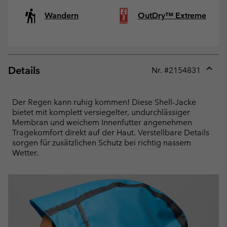
Wandern
OutDry™ Extreme
Details
Nr. #
2154831
Expan
or
collap
Der Regen kann ruhig kommen! Diese Shell-Jacke
sectio
bietet mit komplett versiegelter, undurchlässiger
Membran und weichem Innenfutter angenehmen
Tragekomfort direkt auf der Haut. Verstellbare Details
sorgen für zusätzlichen Schutz bei richtig nassem
Wetter.