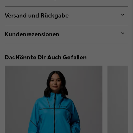
Expan
or
collap
Versand und Rückgabe
sectio
Expan
or
collap
Kundenrezensionen
sectio
Expan
or
collap
Das Könnte Dir Auch Gefallen
sectio