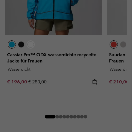
Cassiar Pro™ ODX wasserdichte recycelte
Saudan Pro
Jacke für Frauen
Frauen
Wasserdicht
Wasserdich
Sale price:
Regular price:
Minimum sa
€ 196,00
€ 280,00
€ 210,00