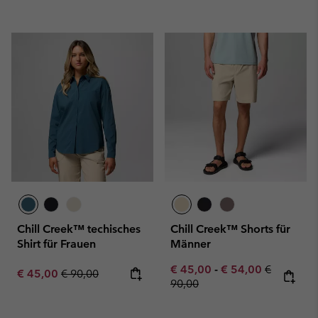
Chill Creek™ techisches
Chill Creek™ Shorts für
Shirt für Frauen
Männer
Minimum sale price:
Maximum sale pric
Regular pr
€ 45,00
-
€ 54,00
€
Sale price:
Regular price:
€ 45,00
€ 90,00
90,00