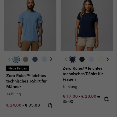
Zero Rules™ leichtes
Neue Farben
technisches T-Shirt für
Zero Rules™ leichtes
Frauen
technisches T-Shirt für
Männer
Kühlung
Kühlung
Minimum sale price:
Maximum sale pric
Regular pr
€ 17,00
-
€ 28,00
€
35,00
Minimum sale price:
Maximum price:
€ 24,00
-
€ 35,00