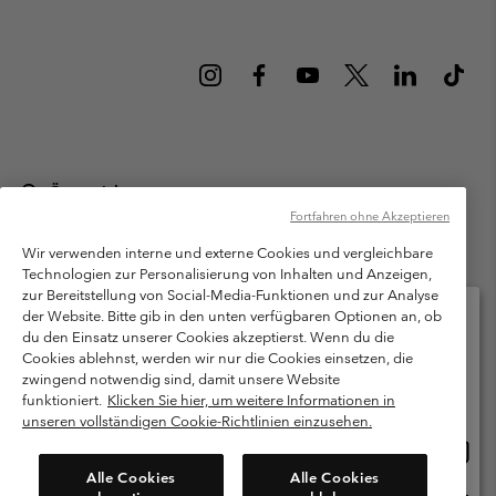
Österreich
Fortfahren ohne Akzeptieren
©
2026
Columbia Sportswear Austria GmbH. Moosfeldstraße 1, 5101
Bergheim, Salzburg Österreich. Alle Rechte vorbehalten.
Wir verwenden interne und externe Cookies und vergleichbare
Technologien zur Personalisierung von Inhalten und Anzeigen,
Nutzungsbedingungen
Allgemeine Verkaufsbedingungen
Garantie
zur Bereitstellung von Social-Media-Funktionen und zur Analyse
Datenschutzerklärung
der Website. Bitte gib in den unten verfügbaren Optionen an, ob
du den Einsatz unserer Cookies akzeptierst. Wenn du die
Bestimmungen und Bedingungen des Mitglieder Programms
Cookies ablehnst, werden wir nur die Cookies einsetzen, die
Bitte wählen Sie Ihr Lieferland und Ihre Sprache
zwingend notwendig sind, damit unsere Website
Nutzungsbedingungen Für Nutzergenerierte Inhalte
Impressum
Online-Einkauf verfügbar
funktioniert.
Klicken Sie hier, um weitere Informationen in
Cookies
unseren vollständigen Cookie-Richtlinien einzusehen.
Online
United States
Einkau
Kundenservice: Mo- Fr. 9:00 - 13:00 & 14:00- 18:00 Uhr
Alle Cookies
Alle Cookies
(+)43720880525
verfü