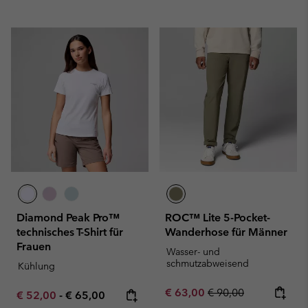
Diamond Peak Pro™
ROC™ Lite 5-Pocket-
technisches T-Shirt für
Wanderhose für Männer
Frauen
Wasser- und
schmutzabweisend
Kühlung
Sale price:
Regular price:
€ 63,00
€ 90,00
Minimum sale price:
Maximum price:
€ 52,00
-
€ 65,00