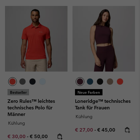
Bestseller
Neue Farben
Zero Rules™ leichtes
Loneridge™ technisches
technisches Polo für
Tank für Frauen
Männer
Kühlung
Kühlung
Minimum sale price:
Maximum price:
€ 27,00
-
€ 45,00
Minimum sale price:
Maximum price:
€ 30,00
-
€ 50,00