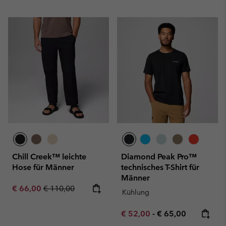
Chill Creek™ leichte
Diamond Peak Pro™
Hose für Männer
technisches T-Shirt für
Männer
Sale price:
Regular price:
€ 66,00
€ 110,00
Kühlung
Minimum sale price:
Maximum price:
€ 52,00
-
€ 65,00