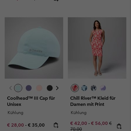
Coolhead™ III Cap für
Chill River™ Kleid für
Unisex
Damen mit Print
Kühlung
Kühlung
Minimum sale price:
Maximum sale pric
Regular pr
€ 42,00
-
€ 56,00
€
Minimum sale price:
Maximum price:
€ 28,00
-
€ 35,00
70,00