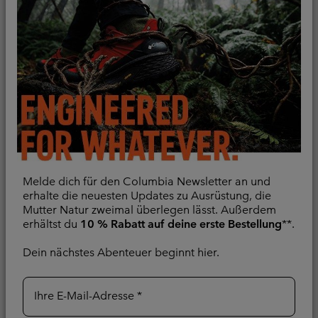
60,00
Melde dich für den Columbia Newsletter an und
erhalte die neuesten Updates zu Ausrüstung, die
Mutter Natur zweimal überlegen lässt. Außerdem
erhältst du
10 % Rabatt auf deine erste Bestellung
**.
Chill Creek™ technisches
Loneridge™ kurze
Dein nächstes Abenteuer beginnt hier.
T-Shirt für Frauen
Wander-Tights für Frauen
Kühlung
Stretchstoff
Ihre E-Mail-Adresse
Minimum sale price:
Maximum price:
Minimum sale price:
Maximum price:
€ 32,00
-
€ 65,00
€ 31,00
-
€ 45,00