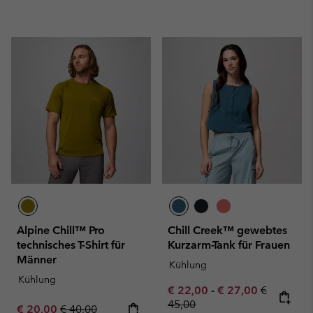
Alpine Chill™ Pro
Chill Creek™ gewebtes
technisches T-Shirt für
Kurzarm-Tank für Frauen
Männer
Kühlung
Kühlung
Minimum sale price:
Maximum sale pric
Regular pr
€ 22,00
-
€ 27,00
€
45,00
Sale price:
Regular price:
€ 20,00
€ 40,00