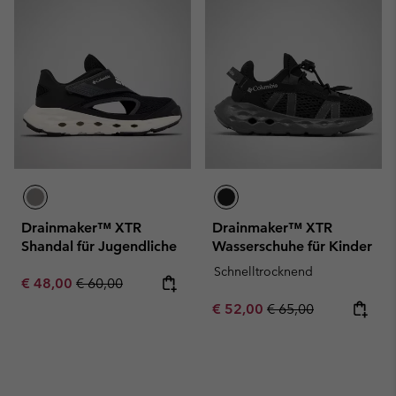
Drainmaker™ XTR
Drainmaker™ XTR
Shandal für Jugendliche
Wasserschuhe für Kinder
Schnelltrocknend
Sale price:
Regular price:
€ 48,00
€ 60,00
Sale price:
Regular price:
€ 52,00
€ 65,00