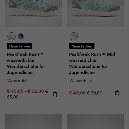
Neue Farben
Neue Farben
Peakfreak Rush™
Peakfreak Rush™ Mid
wasserdichte
wasserdichte
Wanderschuhe für
Wanderschuhe für
Jugendliche
Jugendliche
Wasserdicht
Wasserdicht
Minimum sale price:
Maximum sale price:
Regular price:
€ 45,00
-
€ 52,00
€
Sale price:
Regular price:
€ 49,00
€ 70,00
65,00