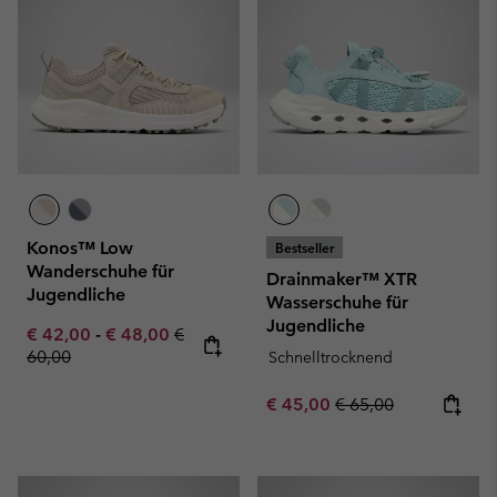
Konos™ Low
Bestseller
Wanderschuhe für
Drainmaker™ XTR
Jugendliche
Wasserschuhe für
Jugendliche
Minimum sale price:
Maximum sale price:
Regular price:
€ 42,00
-
€ 48,00
€
60,00
Schnelltrocknend
Sale price:
Regular price:
€ 45,00
€ 65,00