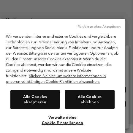
Österreich
Fortfahren ohne Akzeptieren
©
2026
Columbia Sportswear Austria GmbH. Moosfeldstraße 1, 5101
Bergheim, Salzburg Österreich. Alle Rechte vorbehalten.
Wir verwenden interne und externe Cookies und vergleichbare
Technologien zur Personalisierung von Inhalten und Anzeigen,
Nutzungsbedingungen
Allgemeine Verkaufsbedingungen
Garantie
zur Bereitstellung von Social-Media-Funktionen und zur Analyse
Datenschutzerklärung
der Website. Bitte gib in den unten verfügbaren Optionen an, ob
du den Einsatz unserer Cookies akzeptierst. Wenn du die
Bestimmungen und Bedingungen des Mitglieder Programms
Cookies ablehnst, werden wir nur die Cookies einsetzen, die
Bitte wählen Sie Ihr Lieferland und Ihre Sprache
zwingend notwendig sind, damit unsere Website
Nutzungsbedingungen Für Nutzergenerierte Inhalte
Impressum
Online-Einkauf verfügbar
funktioniert.
Klicken Sie hier, um weitere Informationen in
Cookies
unseren vollständigen Cookie-Richtlinien einzusehen.
Online
United States
Einkau
Kundenservice: Mo- Fr. 9:00 - 13:00 & 14:00- 18:00 Uhr
Alle Cookies
Alle Cookies
(+)43720880525
verfü
akzeptieren
ablehnen
Online
Österreich
Einkau
verfü
Verwalte deine
Alle Länder Anzeigen
Cookie-Einstellungen