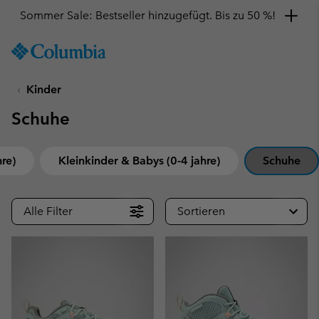
Sommer Sale: Bestseller hinzugefügt. Bis zu 50 %!
SKIP
Columbia
TO
Sportswear
CONTENT
Kinder
SKIP
TO
Schuhe
MAIN
NAV
SKIP
re)
Kleinkinder & Babys (0-4 jahre)
Schuhe
TO
SEARCH
Alle Filter
Sortieren