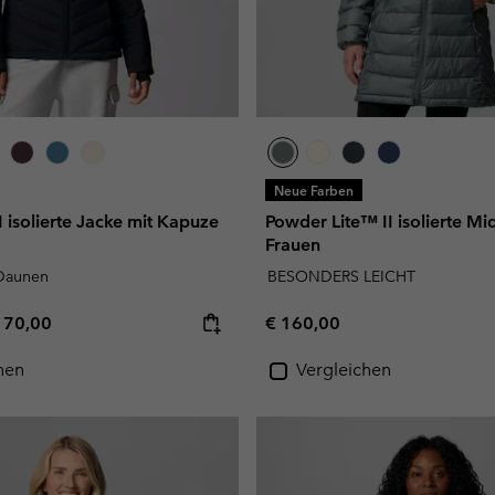
Neue Farben
 isolierte Jacke mit Kapuze
Powder Lite™ II isolierte Mi
Frauen
 Daunen
BESONDERS LEICHT
e price:
ximum price:
Regular price:
170,00
€ 160,00
hen
Vergleichen