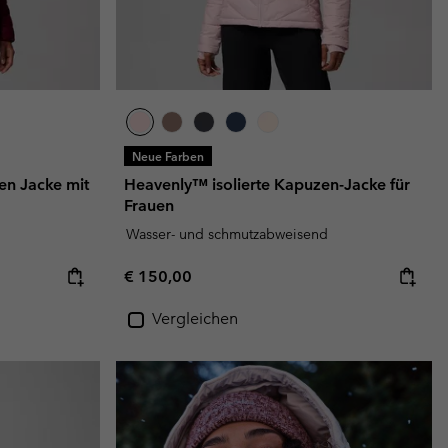
Neue Farben
en Jacke mit
Heavenly™ isolierte Kapuzen-Jacke für
Frauen
Wasser- und schmutzabweisend
Regular price:
€ 150,00
Vergleichen