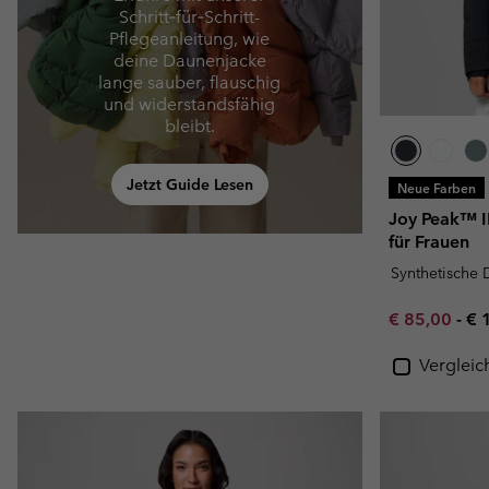
Schritt‑für‑Schritt-
Pflegeanleitung, wie
deine Daunenjacke
lange sauber, flauschig
und widerstandsfähig
bleibt.
Jetzt Guide Lesen
Neue Farben
Joy Peak™ II
für Frauen
Synthetische
Minimum sal
Ma
€ 85,00
-
€ 
Vergleic