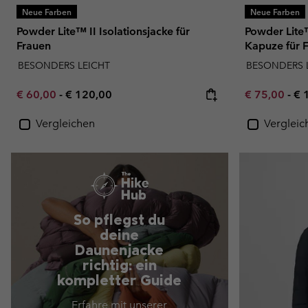
Neue Farben
Neue Farben
Powder Lite™ II Isolationsjacke für
Powder Lite™
Frauen
Kapuze für 
BESONDERS LEICHT
BESONDERS 
Minimum sale price:
Maximum price:
Minimum sal
Ma
€ 60,00
-
€ 120,00
€ 75,00
-
€ 
Vergleichen
Vergleic
So pflegst du
deine
Daunenjacke
richtig: ein
kompletter Guide
Erfahre mit unserer