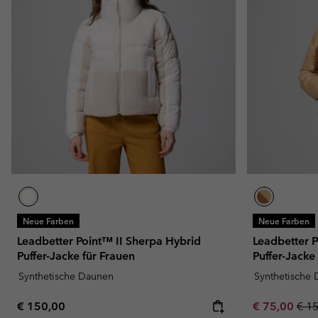
Neue Farben
Neue Farben
Leadbetter Point™ II Sherpa Hybrid
Leadbetter P
Puffer-Jacke für Frauen
Puffer-Jacke
Synthetische Daunen
Synthetische
Regular price:
Sale price:
Regu
€ 150,00
€ 75,00
€ 1