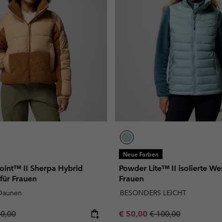
Neue Farben
oint™ II Sherpa Hybrid
Powder Lite™ II isolierte Wes
 für Frauen
Frauen
 Daunen
BESONDERS LEICHT
lar price:
Sale price:
Regular price:
50,00
€ 50,00
€ 100,00