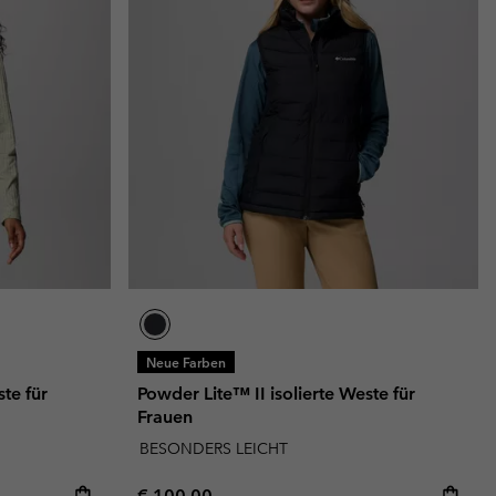
Neue Farben
te für
Powder Lite™ II isolierte Weste für
Frauen
BESONDERS LEICHT
Regular price:
€ 100,00