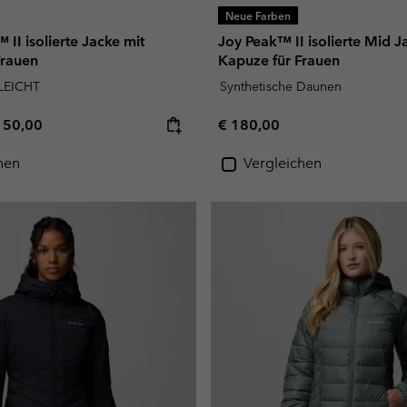
Neue Farben
 II isolierte Jacke mit
Joy Peak™ II isolierte Mid J
Frauen
Kapuze für Frauen
LEICHT
Synthetische Daunen
e price:
ximum price:
Regular price:
150,00
€ 180,00
hen
Vergleichen