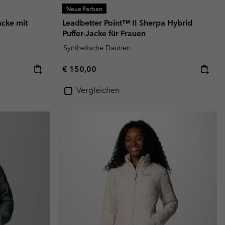
Neue Farben
acke mit
Leadbetter Point™ II Sherpa Hybrid
Puffer-Jacke für Frauen
Synthetische Daunen
Regular price:
€ 150,00
Vergleichen