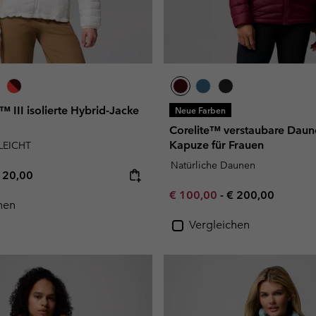
 III isolierte Hybrid-Jacke
Neue Farben
Corelite™ verstaubare Daun
Kapuze für Frauen
LEICHT
Natürliche Daunen
e price:
ximum price:
120,00
Minimum sale price:
Maximum price:
€ 100,00
-
€ 200,00
hen
Vergleichen