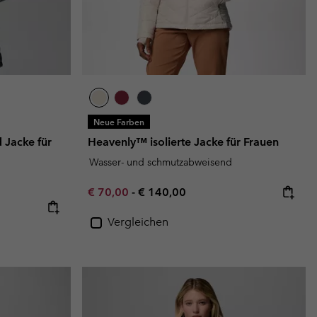
Neue Farben
d Jacke für
Heavenly™ isolierte Jacke für Frauen
Wasser- und schmutzabweisend
Minimum sale price:
Maximum price:
€ 70,00
-
€ 140,00
Vergleichen