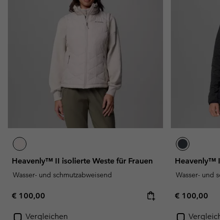
Heavenly™ II isolierte Weste für Frauen
Heavenly™ II
Wasser- und schmutzabweisend
Wasser- und 
Regular price:
Regular pric
€ 100,00
€ 100,00
Vergleichen
Vergleic