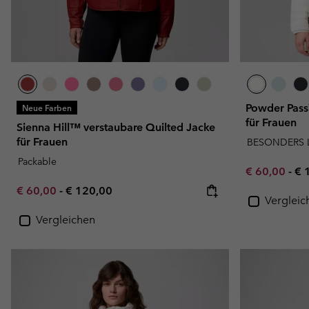
Powder Pass™
Neue Farben
für Frauen
Sienna Hill™ verstaubare Quilted Jacke
für Frauen
BESONDERS 
Packable
Minimum sal
Ma
€ 60,00
-
€ 
Minimum sale price:
Maximum price:
€ 60,00
-
€ 120,00
Vergleic
Vergleichen