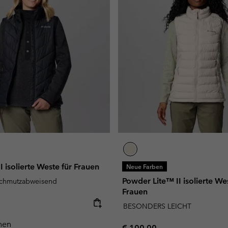
 isolierte Weste für Frauen
Neue Farben
Powder Lite™ II isolierte Wes
schmutzabweisend
Frauen
e:
BESONDERS LEICHT
hen
Regular price:
€ 100,00