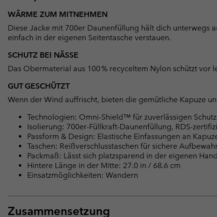
WÄRME ZUM MITNEHMEN
Diese Jacke mit 700er Daunenfüllung hält dich unterwegs 
einfach in der eigenen Seitentasche verstauen.
SCHUTZ BEI NÄSSE
Das Obermaterial aus 100 % recyceltem Nylon schützt vor l
GUT GESCHÜTZT
Wenn der Wind auffrischt, bieten die gemütliche Kapuze un
Technologien: Omni-Shield™ für zuverlässigen Schutz
Isolierung: 700er-Füllkraft-Daunenfüllung, RDS-zertif
Passform & Design: Elastische Einfassungen an Kapuz
Taschen: Reißverschlusstaschen für sichere Aufbewah
Packmaß: Lässt sich platzsparend in der eigenen Han
Hintere Länge in der Mitte: 27.0 in / 68.6 cm
Einsatzmöglichkeiten: Wandern
Zusammensetzung