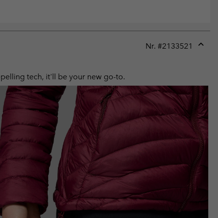
Nr. #
2133521
Expan
or
collap
elling tech, it'll be your new go-to.
sectio