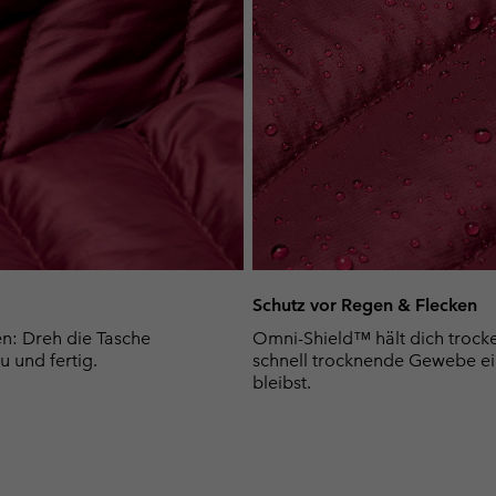
Schutz vor Regen & Flecken
en: Dreh die Tasche
Omni-Shield™ hält dich trocken
u und fertig.
schnell trocknende Gewebe ei
bleibst.