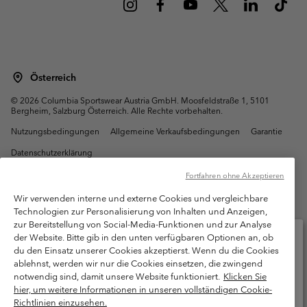
Österreich
©
2026
Columbia Sportswear Austria GmbH. Moosfeldstraße 1, 5101
Bergheim, Salzburg Österreich. Alle Rechte vorbehalten.
Nutzungsbedingungen
Allgemeine Verkaufsbedingungen
Garantie
Datenschutzerklärung
Bestimmungen und Bedingungen des Mitglieder Programms
Fortfahren ohne Akzeptieren
Nutzungsbedingungen Für Nutzergenerierte Inhalte
Impressum
Wir verwenden interne und externe Cookies und vergleichbare
Technologien zur Personalisierung von Inhalten und Anzeigen,
Cookies
zur Bereitstellung von Social-Media-Funktionen und zur Analyse
der Website. Bitte gib in den unten verfügbaren Optionen an, ob
Kundenservice: Mo- Fr. 9:00 - 13:00 & 14:00- 18:00 Uhr
du den Einsatz unserer Cookies akzeptierst. Wenn du die Cookies
(+)43720880525
ablehnst, werden wir nur die Cookies einsetzen, die zwingend
Bitte wählen Sie Ihr Lieferland und Ihre Sprache
notwendig sind, damit unsere Website funktioniert.
Klicken Sie
Online-Einkauf verfügbar
hier, um weitere Informationen in unseren vollständigen Cookie-
Richtlinien einzusehen.