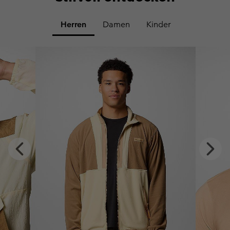
Herren
Damen
Kinder
x
Previous
Next
Slide
Slide