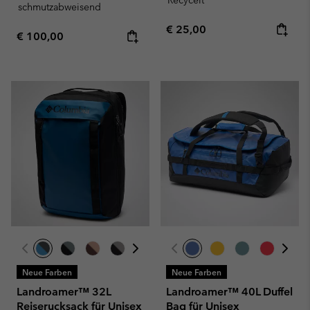
schmutzabweisend
Regular price:
€ 25,00
Regular price:
€ 100,00
Neue Farben
Neue Farben
Landroamer™ 32L
Landroamer™ 40L Duffel
Reiserucksack für Unisex
Bag für Unisex