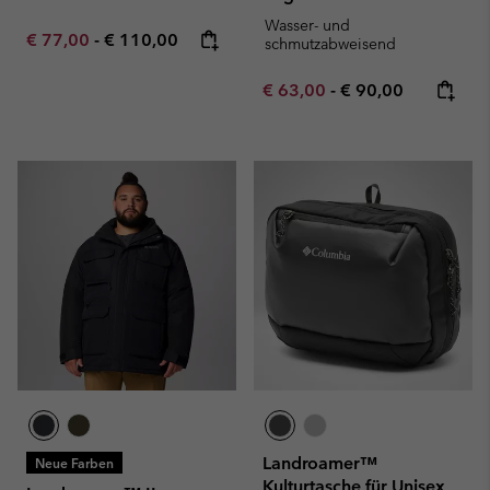
Wasser- und
Minimum sale price:
Maximum price:
€ 77,00
-
€ 110,00
schmutzabweisend
Minimum sale price:
Maximum price:
€ 63,00
-
€ 90,00
Landroamer™
Neue Farben
Kulturtasche für Unisex