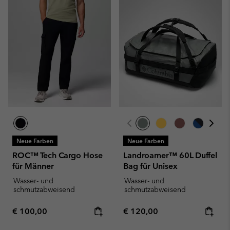
Neue Farben
Neue Farben
ROC™ Tech Cargo Hose
Landroamer™ 60L Duffel
für Männer
Bag für Unisex
Wasser- und
Wasser- und
schmutzabweisend
schmutzabweisend
Regular price:
Regular price:
€ 100,00
€ 120,00