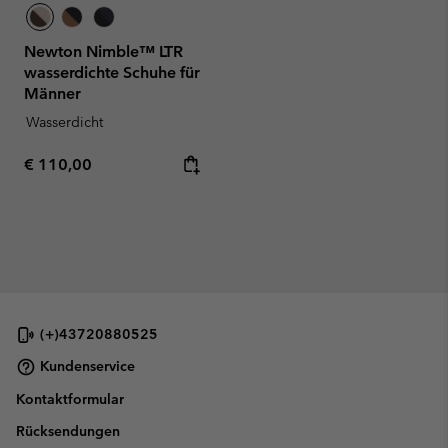
Newton Nimble™ LTR
wasserdichte Schuhe für
Männer
Wasserdicht
Regular price:
€ 110,00
(+)43720880525
Kundenservice
Kontaktformular
Rücksendungen