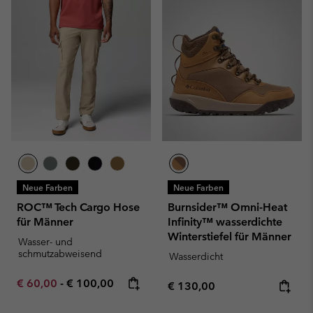
Neue Farben
Neue Farben
ROC™ Tech Cargo Hose
Burnsider™ Omni-Heat
für Männer
Infinity™ wasserdichte
Winterstiefel für Männer
Wasser- und
schmutzabweisend
Wasserdicht
Minimum sale price:
Maximum price:
€ 60,00
-
€ 100,00
Regular price:
€ 130,00