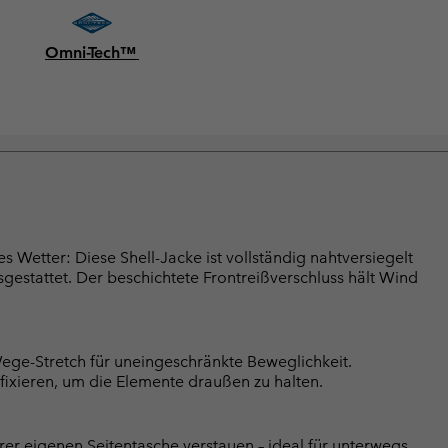
Omni-Tech™
Wetter: Diese Shell-Jacke ist vollständig nahtversiegelt
gestattet. Der beschichtete Frontreißverschluss hält Wind
ege-Stretch für uneingeschränkte Beweglichkeit.
ixieren, um die Elemente draußen zu halten.
hrer eigenen Seitentasche verstauen – ideal für unterwegs.