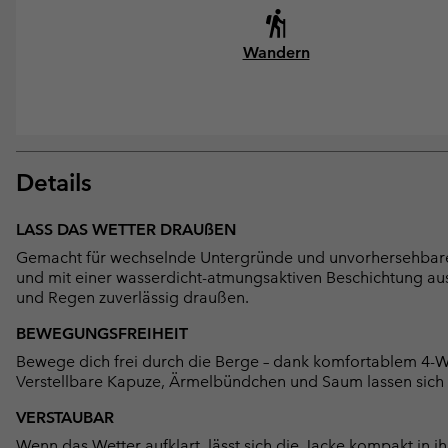
Wandern
Details
LASS DAS WETTER DRAUßEN
Gemacht für wechselnde Untergründe und unvorhersehbares 
und mit einer wasserdicht-atmungsaktiven Beschichtung aus
und Regen zuverlässig draußen.
BEWEGUNGSFREIHEIT
Bewege dich frei durch die Berge – dank komfortablem 4-W
Verstellbare Kapuze, Ärmelbündchen und Saum lassen sich f
VERSTAUBAR
Wenn das Wetter aufklart, lässt sich die Jacke kompakt in i