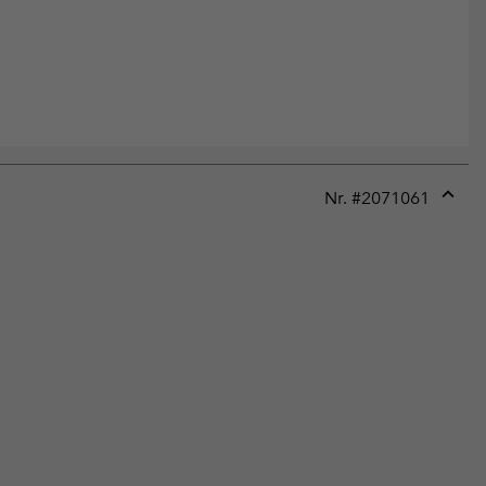
Nr. #
2071061
Expan
or
collap
sectio