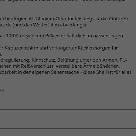
Technologien ist Titanium-Gear für leistungsstarke Outdoor-
was du (und das Wetter) ihm abverlangst.
us 100 % recyceltem Polyester hält dich an nassen Tagen
ter Kapuzenschirm und verlängerter Rücken sorgen für
.
eldregulierung, Kinnschutz, Belüftung unter den Armen, PU-
aschen mit Reißverschluss, verstellbare Ärmelbündchen,
rkeit in der eigenen Seitentasche – diese Shell ist für alles
en