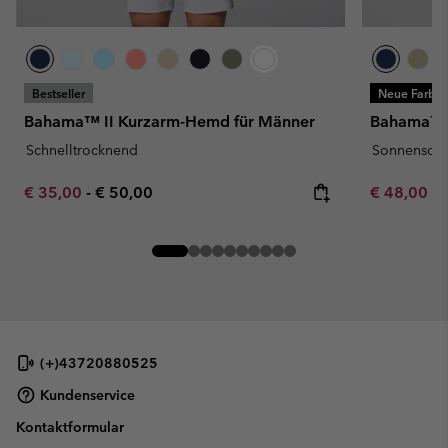
Bestseller
Neue Farbe
Bahama™ II Kurzarm-Hemd für Männer
Bahama™ I
Schnelltrocknend
Sonnenschu
Minimum sale price:
Maximum price:
Minimum sa
€ 35,00
-
€ 50,00
€ 48,00
-
(+)43720880525
Kundenservice
Kontaktformular