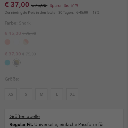
Sale price:
Regular price:
€ 37,00
€ 75,00
Sparen Sie 51%
Der niedrigste Preis in den letzten 30 Tagen:
€ 45,00
-18%
Farbe:
Shark
Regular price:
Sale price:
€ 45,00
€ 75,00
Regular price:
Sale price:
€ 37,00
€ 75,00
Größe:
XS
S
M
L
XL
Größentabelle
Regular Fit:
Universelle, einfache Passform für