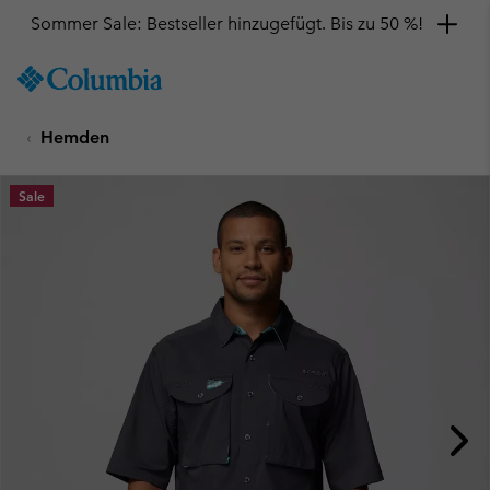
Sommer Sale: Bestseller hinzugefügt. Bis zu 50 %!
SKIP
Columbia
TO
Sportswear
CONTENT
Hemden
SKIP
TO
MAIN
Sale
NAV
SKIP
TO
SEARCH