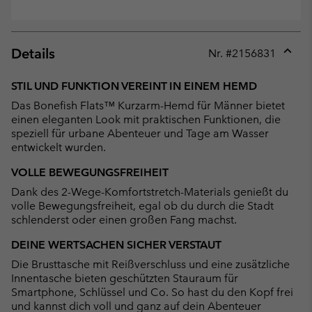
Details
Nr. #
2156831
Expan
or
STIL UND FUNKTION VEREINT IN EINEM HEMD
collap
Das Bonefish Flats™ Kurzarm-Hemd für Männer bietet
sectio
einen eleganten Look mit praktischen Funktionen, die
speziell für urbane Abenteuer und Tage am Wasser
entwickelt wurden.
VOLLE BEWEGUNGSFREIHEIT
Dank des 2-Wege-Komfortstretch-Materials genießt du
volle Bewegungsfreiheit, egal ob du durch die Stadt
schlenderst oder einen großen Fang machst.
DEINE WERTSACHEN SICHER VERSTAUT
Die Brusttasche mit Reißverschluss und eine zusätzliche
Innentasche bieten geschützten Stauraum für
Smartphone, Schlüssel und Co. So hast du den Kopf frei
und kannst dich voll und ganz auf dein Abenteuer