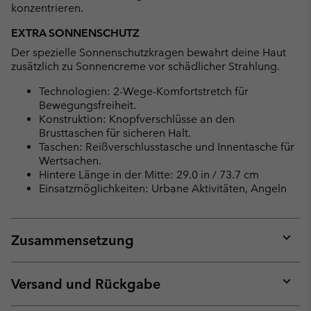
konzentrieren.
EXTRA SONNENSCHUTZ
Der spezielle Sonnenschutzkragen bewahrt deine Haut
zusätzlich zu Sonnencreme vor schädlicher Strahlung.
Technologien: 2-Wege-Komfortstretch für
Bewegungsfreiheit.
Konstruktion: Knopfverschlüsse an den
Brusttaschen für sicheren Halt.
Taschen: Reißverschlusstasche und Innentasche für
Wertsachen.
Hintere Länge in der Mitte: 29.0 in / 73.7 cm
Einsatzmöglichkeiten: Urbane Aktivitäten, Angeln
Zusammensetzung
Expan
or
collap
Versand und Rückgabe
sectio
Expan
or