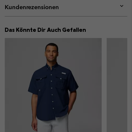
collap
Kundenrezensionen
sectio
Expan
or
collap
Das Könnte Dir Auch Gefallen
sectio