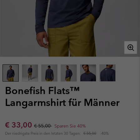
Bonefish Flats™
Langarmshirt für Männer
Sale price:
Regular price:
€ 33,00
€ 55,00
Sparen Sie 40%
Der niedrigste Preis in den letzten 30 Tagen:
€ 55,00
-40%