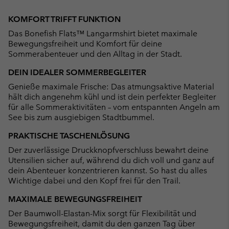
Expan
or
KOMFORT TRIFFT FUNKTION
collap
Das Bonefish Flats™ Langarmshirt bietet maximale
sectio
Bewegungsfreiheit und Komfort für deine
Sommerabenteuer und den Alltag in der Stadt.
DEIN IDEALER SOMMERBEGLEITER
Genieße maximale Frische: Das atmungsaktive Material
hält dich angenehm kühl und ist dein perfekter Begleiter
für alle Sommeraktivitäten – vom entspannten Angeln am
See bis zum ausgiebigen Stadtbummel.
PRAKTISCHE TASCHENLÖSUNG
Der zuverlässige Druckknopfverschluss bewahrt deine
Utensilien sicher auf, während du dich voll und ganz auf
dein Abenteuer konzentrieren kannst. So hast du alles
Wichtige dabei und den Kopf frei für den Trail.
MAXIMALE BEWEGUNGSFREIHEIT
Der Baumwoll-Elastan-Mix sorgt für Flexibilität und
Bewegungsfreiheit, damit du den ganzen Tag über