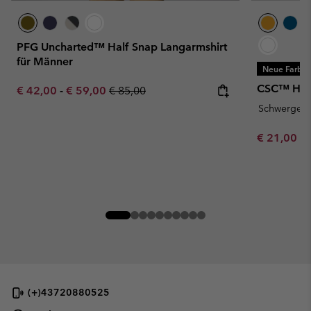
PFG Uncharted™ Half Snap Langarmshirt
für Männer
Neue Farbe
CSC™ Heav
Minimum sale price:
Maximum sale price:
Regular price:
€ 42,00
-
€ 59,00
€ 85,00
Schwergewi
Minimum sa
€ 21,00
-
(+)43720880525