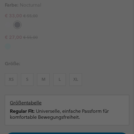
Farbe:
Nocturnal
Regular price:
Sale price:
€ 33,00
€ 55,00
Regular price:
Sale price:
€ 27,00
€ 55,00
Größe:
XS
S
M
L
XL
Größentabelle
Regular Fit:
Universelle, einfache Passform für
komfortable Bewegungsfreiheit.