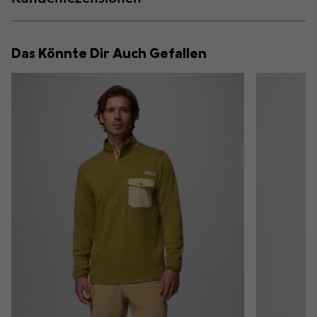
sectio
Expan
or
collap
Das Könnte Dir Auch Gefallen
sectio