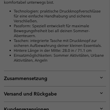
komfortabel unterwegs bist.
Technologien: praktische Druckknopfverschlüsse
für eine einfache Handhabung und sicheres
Verschließen.
Passform: Speziell entwickelt für maximale
Bewegungsfreiheit bei all deinen Sommer-
Abenteuern.
Taschen: integrierte Tasche mit Druckknopf zur
sicheren Aufbewahrung deiner kleinen Essentials.
Hintere Länge in der Mitte: 28.0 in / 71.1 cm
Einsatzmöglichkeiten: Sommer Aktivitäten, Urbane
Aktivitäten, Angeln
Zusammensetzung
Expan
or
collap
Versand und Rückgabe
sectio
Expan
or
collap
Kundenrezensionen