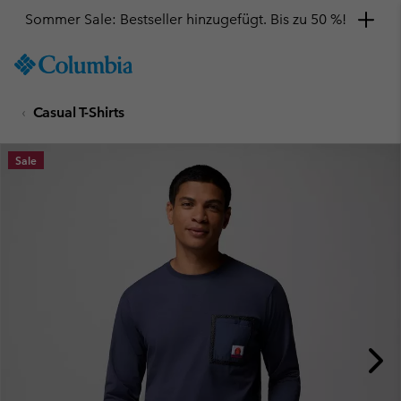
Sommer Sale: Bestseller hinzugefügt. Bis zu 50 %!
SKIP
Columbia
TO
Sportswear
CONTENT
Casual T-Shirts
SKIP
TO
MAIN
Sale
NAV
SKIP
TO
SEARCH