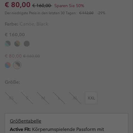
Sale price:
Regular price:
€ 80,00
€ 160,00
Sparen Sie 50%
Der niedrigste Preis in den letzten 30 Tagen:
€ 112,00
-29%
Farbe:
Canoe, Black
€ 160,00
Regular price:
Sale price:
€ 80,00
€ 160,00
Größe:
XS
S
M
L
XL
XXL
Größentabelle
Active Fit:
Körperumspielende Passform mit