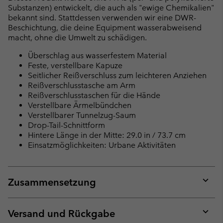
Substanzen) entwickelt, die auch als "ewige Chemikalien"
bekannt sind. Stattdessen verwenden wir eine DWR-
Beschichtung, die deine Equipment wasserabweisend
macht, ohne die Umwelt zu schädigen.
Überschlag aus wasserfestem Material
Feste, verstellbare Kapuze
Seitlicher Reißverschluss zum leichteren Anziehen
Reißverschlusstasche am Arm
Reißverschlusstaschen für die Hände
Verstellbare Ärmelbündchen
Verstellbarer Tunnelzug-Saum
Drop-Tail-Schnittform
Hintere Länge in der Mitte: 29.0 in / 73.7 cm
Einsatzmöglichkeiten: Urbane Aktivitäten
Zusammensetzung
Expan
or
collap
Versand und Rückgabe
sectio
Expan