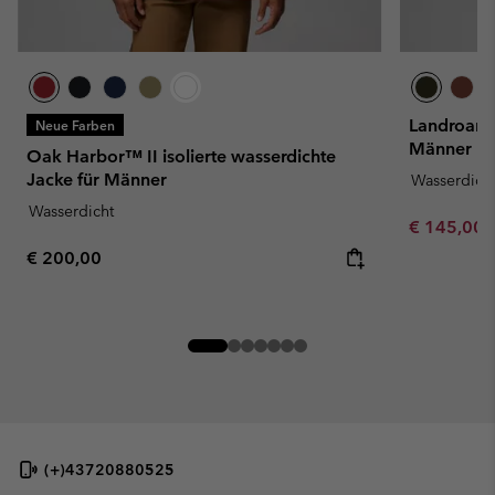
Landroamer
Neue Farben
Männer
Oak Harbor™ II isolierte wasserdichte
Jacke für Männer
Wasserdich
Wasserdicht
Minimum sa
€ 145,00
Regular price:
€ 200,00
(+)43720880525