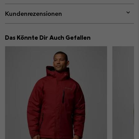
or
collap
Kundenrezensionen
sectio
Expan
or
collap
Das Könnte Dir Auch Gefallen
sectio