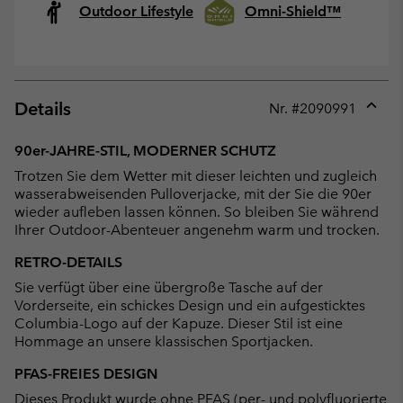
Outdoor Lifestyle
Omni-Shield™
Details
Nr. #
2090991
Expan
or
90er-JAHRE-STIL, MODERNER SCHUTZ
collap
Trotzen Sie dem Wetter mit dieser leichten und zugleich
sectio
wasserabweisenden Pulloverjacke, mit der Sie die 90er
wieder aufleben lassen können. So bleiben Sie während
Ihrer Outdoor-Abenteuer angenehm warm und trocken.
RETRO-DETAILS
Sie verfügt über eine übergroße Tasche auf der
Vorderseite, ein schickes Design und ein aufgesticktes
Columbia-Logo auf der Kapuze. Dieser Stil ist eine
Hommage an unsere klassischen Sportjacken.
PFAS-FREIES DESIGN
Dieses Produkt wurde ohne PFAS (per- und polyfluorierte