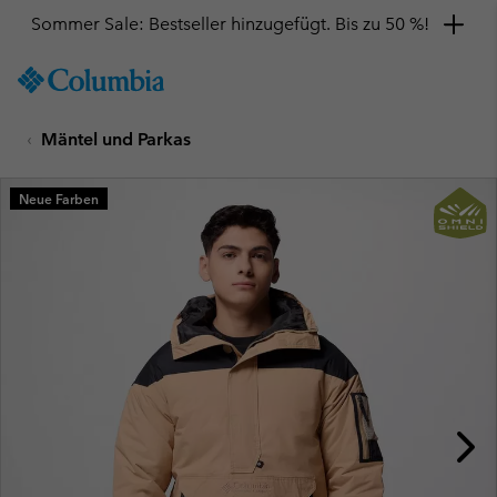
Sommer Sale: Bestseller hinzugefügt. Bis zu 50 %!
SKIP
Columbia
TO
Sportswear
CONTENT
Mäntel und Parkas
SKIP
TO
MAIN
Neue Farben
NAV
SKIP
TO
SEARCH